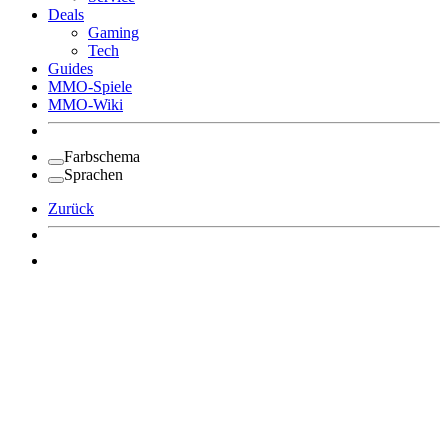
Deals
Gaming
Tech
Guides
MMO-Spiele
MMO-Wiki
Farbschema
Sprachen
Zurück
Angemeldet bleiben