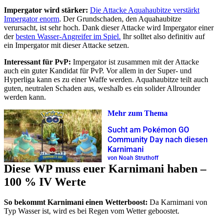
Impergator wird stärker:
Die Attacke Aquahaubitze verstärkt
Impergator enorm
. Der Grundschaden, den Aquahaubitze
verursacht, ist sehr hoch. Dank dieser Attacke wird Impergator einer
der
besten Wasser-Angreifer im Spiel.
Ihr solltet also definitiv auf
ein Impergator mit dieser Attacke setzen.
Interessant für PvP:
Impergator ist zusammen mit der Attacke
auch ein guter Kandidat für PvP. Vor allem in der Super- und
Hyperliga kann es zu einer Waffe werden. Aquahaubitze teilt auch
guten, neutralen Schaden aus, weshalb es ein solider Allrounder
werden kann.
Mehr zum Thema
Sucht am Pokémon GO
Community Day nach diesen
Karnimani
von Noah Struthoff
Diese WP muss euer Karnimani haben –
100 % IV Werte
So bekommt Karnimani einen Wetterboost:
Da Karnimani von
Typ Wasser ist, wird es bei Regen vom Wetter geboostet.