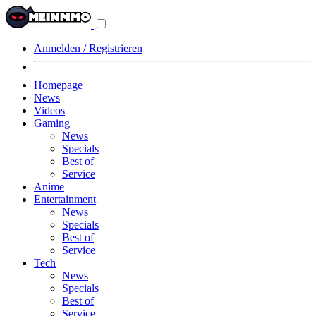
Navigationsmenü
aus-/einklappen
Anmelden / Registrieren
Homepage
News
Videos
Gaming
News
Specials
Best of
Service
Anime
Entertainment
News
Specials
Best of
Service
Tech
News
Specials
Best of
Service