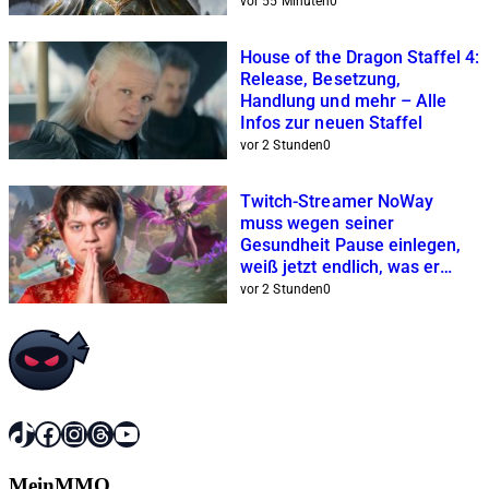
vor 55 Minuten
0
House of the Dragon Staffel 4:
Release, Besetzung,
Handlung und mehr – Alle
Infos zur neuen Staffel
vor 2 Stunden
0
Twitch-Streamer NoWay
muss wegen seiner
Gesundheit Pause einlegen,
weiß jetzt endlich, was er
genau hat
vor 2 Stunden
0
TikTok
Facebook
Instagram
Threads
YouTube
MeinMMO