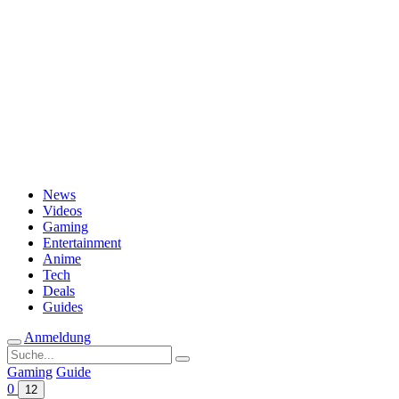
Passwort vergessen?
News
Videos
Gaming
Entertainment
Anime
Tech
Deals
Guides
Anmeldung
Suche
nach:
Gaming
Guide
0
12