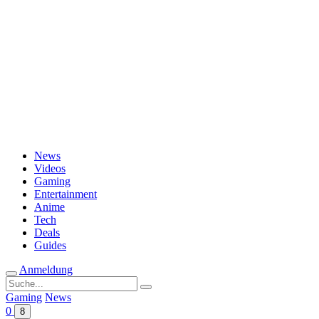
Passwort vergessen?
News
Videos
Gaming
Entertainment
Anime
Tech
Deals
Guides
Anmeldung
Suche
nach:
Gaming
News
0
8