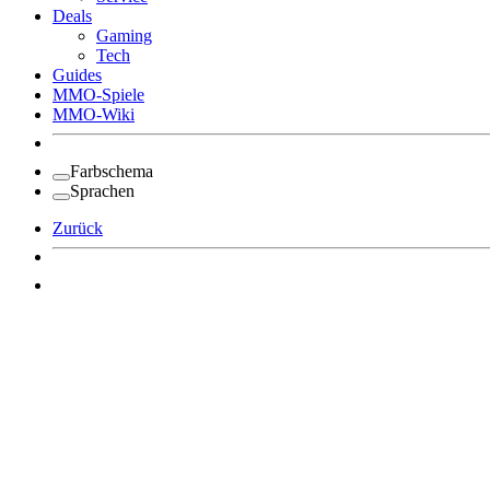
Deals
Gaming
Tech
Guides
MMO-Spiele
MMO-Wiki
Farbschema
Sprachen
Zurück
Angemeldet bleiben