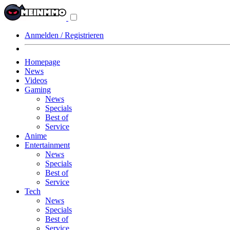
Navigationsmenü
aus-/einklappen
Anmelden / Registrieren
Homepage
News
Videos
Gaming
News
Specials
Best of
Service
Anime
Entertainment
News
Specials
Best of
Service
Tech
News
Specials
Best of
Service