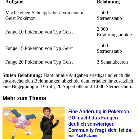
Aufgabe
Belohnung
Mache einen Schnappschuss von einem
1.500
Geist-Pokémon
Sternenstaub
2.000
Fange 10 Pokémon von Typ Geist
Erfahrungspunkte
1.500
Fange 15 Pokémon von Typ Geist
Sternenstaub
Fange 20 Pokémon von Typ Geist
3 Sananabeeren
Stufen-Belohnung:
Habt ihr alle Aufgaben erledigt und euch die
entsprechenden Belohnungen abgeholt, dann erhaltet ihr zusätzlich
eine Begegnung mit Gruff, 20 Superbälle und 1.000 Sternenstaub.
Mehr zum Thema
Eine Änderung in Pokémon
GO macht das Fangen
deutlich schwieriger,
Community fragt sich: Ist das
ein Bug oder Update?
von Paul Kutzner