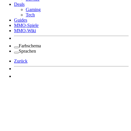
Deals
Gaming
Tech
Guides
MMO-Spiele
MMO-Wiki
Farbschema
Sprachen
Zurück
Angemeldet bleiben