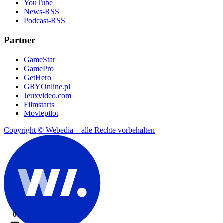
YouTube
News-RSS
Podcast-RSS
Partner
GameStar
GamePro
GetHero
GRYOnline.pl
Jeuxvideo.com
Filmstarts
Moviepilot
Copyright © Webedia – alle Rechte vorbehalten
0