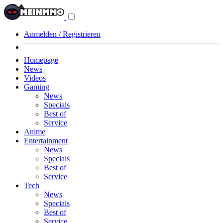
Navigationsmenü
aus-/einklappen
Anmelden / Registrieren
Homepage
News
Videos
Gaming
News
Specials
Best of
Service
Anime
Entertainment
News
Specials
Best of
Service
Tech
News
Specials
Best of
Service