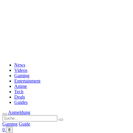
Passwort vergessen?
News
Videos
Gaming
Entertainment
Anime
Tech
Deals
Guides
Anmeldung
Suche
nach:
Gaming
Guide
0
8