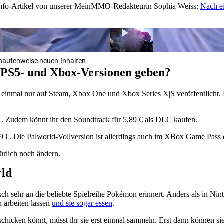
m Info-Artikel von unserer MeinMMO-Redakteurin Sophia Weiss:
Nach ei
t haufenweise neuen Inhalten
s PS5- und Xbox-Versionen geben?
einmal nur auf Steam, Xbox One und Xbox Series X|S veröffentlicht. 
 €. Zudem könnt ihr den Soundtrack für 5,89 € als DLC kaufen.
 €. Die Palworld-Vollversion ist allerdings auch im XBox Game Pass e
ürlich noch ändern.
rld
tisch sehr an die beliebte Spielreihe Pokémon erinnert. Anders als i
h arbeiten lassen
und sie sogar essen
.
 schicken könnt, müsst ihr sie erst einmal sammeln. Erst dann können 