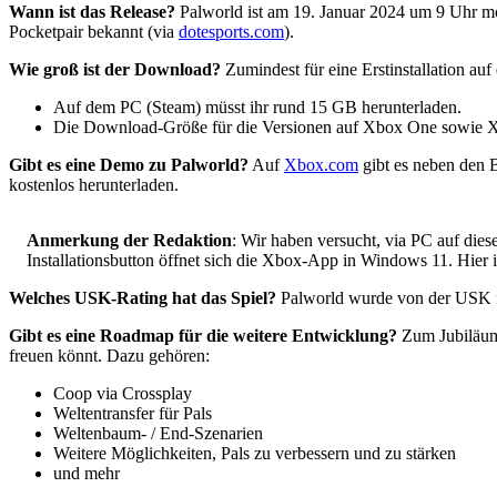
Wann ist das Release?
Palworld ist am 19. Januar 2024 um 9 Uhr mor
Pocketpair bekannt (via
dotesports.com
).
Wie groß ist der Download?
Zumindest für eine Erstinstallation au
Auf dem PC (Steam) müsst ihr rund 15 GB herunterladen.
Die Download-Größe für die Versionen auf Xbox One sowie XBo
Gibt es eine Demo zu Palworld?
Auf
Xbox.com
gibt es neben den 
kostenlos herunterladen.
Anmerkung der Redaktion
: Wir haben versucht, via PC auf die
Installationsbutton öffnet sich die Xbox-App in Windows 11. Hier 
Welches USK-Rating hat das Spiel?
Palworld wurde von der USK fü
Gibt es eine Roadmap für die weitere Entwicklung?
Zum Jubiläum 
freuen könnt. Dazu gehören:
Coop via Crossplay
Weltentransfer für Pals
Weltenbaum- / End-Szenarien
Weitere Möglichkeiten, Pals zu verbessern und zu stärken
und mehr