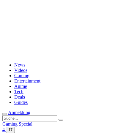
Passwort vergessen?
News
Videos
Gaming
Entertainment
Anime
Tech
Deals
Guides
Anmeldung
Suche
nach:
Gaming
Special
4
17