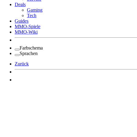
Deals
Gaming
Tech
Guides
MMO-Spiele
MMO-Wiki
Farbschema
Sprachen
Zurück
Angemeldet bleiben