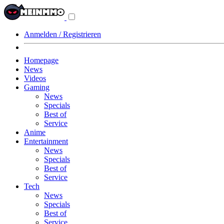
Navigationsmenü
aus-/einklappen
Anmelden / Registrieren
Homepage
News
Videos
Gaming
News
Specials
Best of
Service
Anime
Entertainment
News
Specials
Best of
Service
Tech
News
Specials
Best of
Service