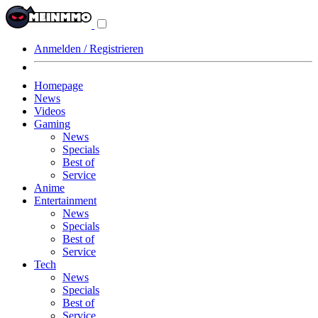
Navigationsmenü
aus-/einklappen
Anmelden / Registrieren
Homepage
News
Videos
Gaming
News
Specials
Best of
Service
Anime
Entertainment
News
Specials
Best of
Service
Tech
News
Specials
Best of
Service