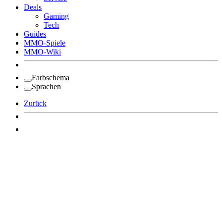
Deals
Gaming
Tech
Guides
MMO-Spiele
MMO-Wiki
Farbschema
Sprachen
Zurück
Angemeldet bleiben