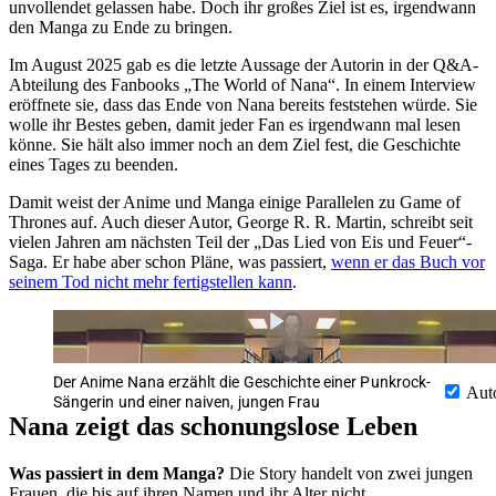
unvollendet gelassen habe. Doch ihr großes Ziel ist es, irgendwann
den Manga zu Ende zu bringen.
Im August 2025 gab es die letzte Aussage der Autorin in der Q&A-
Abteilung des Fanbooks „The World of Nana“. In einem Interview
eröffnete sie, dass das Ende von Nana bereits feststehen würde. Sie
wolle ihr Bestes geben, damit jeder Fan es irgendwann mal lesen
könne. Sie hält also immer noch an dem Ziel fest, die Geschichte
eines Tages zu beenden.
Damit weist der Anime und Manga einige Parallelen zu Game of
Thrones auf. Auch dieser Autor, George R. R. Martin, schreibt seit
vielen Jahren am nächsten Teil der „Das Lied von Eis und Feuer“-
Saga. Er habe aber schon Pläne, was passiert,
wenn er das Buch vor
seinem Tod nicht mehr fertigstellen kann
.
Der Anime Nana erzählt die Geschichte einer Punkrock-
Aut
Sängerin und einer naiven, jungen Frau
Nana zeigt das schonungslose Leben
Was passiert in dem Manga?
Die Story handelt von zwei jungen
Frauen, die bis auf ihren Namen und ihr Alter nicht