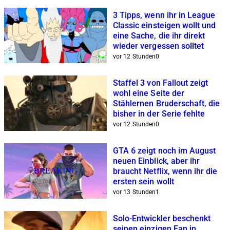
3 Tipps, wenn ihr in League
Classic einsteigen wollt und
eine Sache, die ihr direkt
wieder vergessen solltet
vor 12 Stunden
0
Staffel 3 von Fallout zeigt
wohl eine Seite der
Stählernen Bruderschaft, die
bisher in der Serie fehlte
vor 12 Stunden
0
GTA 6 zeigt noch im August
neuen Einblick, aber ihr
BREAKING
braucht Netflix, wenn ihr die
ersten sein wollt
vor 13 Stunden
1
Solo-Entwickler beschenkt
seinen einzigen Fan in