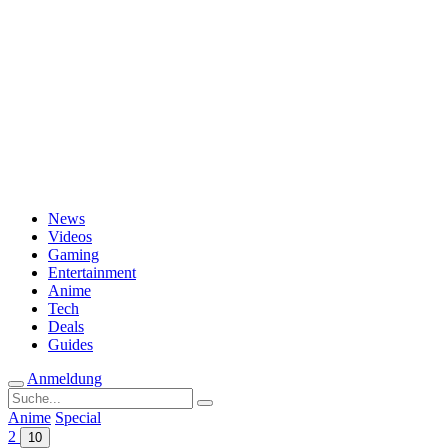
Passwort vergessen?
News
Videos
Gaming
Entertainment
Anime
Tech
Deals
Guides
Anmeldung
Suche
nach:
Anime
Special
2
10