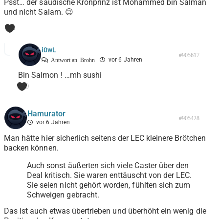
Psst… der saudische Kronprinz ist Mohammed bin Salman
und nicht Salam. 😉
0
i0wL
#905617
vor 6 Jahren
Antwort an
Brohn
Bin Salmon ! …mh sushi
0
Hamurator
#905428
vor 6 Jahren
Man hätte hier sicherlich seitens der LEC kleinere Brötchen
backen können.
Auch sonst äußerten sich viele Caster über den
Deal kritisch. Sie waren enttäuscht von der LEC.
Sie seien nicht gehört worden, fühlten sich zum
Schweigen gebracht.
Das ist auch etwas übertrieben und überhöht ein wenig die