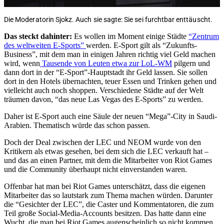
Die Moderatorin Sjokz. Auch sie sagte: Sie sei furchtbar enttäuscht.
Das steckt dahinter:
Es wollen im Moment einige Städte
“Zentrum
des weltweiten E-Sports”
werden. E-Sport gilt als “Zukunfts-
Business”, mit dem man in einigen Jahren richtig viel Geld machen
wird, wenn
Tausende von Leuten etwa zur LoL-WM
pilgern und
dann dort in der “E-Sport”-Hauptstadt ihr Geld lassen. Sie sollen
dort in den Hotels übernachten, teuer Essen und Trinken gehen und
vielleicht auch noch shoppen. Verschiedene Städte auf der Welt
träumen davon, “das neue Las Vegas des E-Sports” zu werden.
Daher ist E-Sport auch eine Säule der neuen “Mega”-City in Saudi-
Arabien. Thematisch würde das schon passen.
Doch der Deal zwischen der LEC und NEOM wurde von den
Kritikern als etwas gesehen, bei dem sich die LEC verkauft hat –
und das an einen Partner, mit dem die Mitarbeiter von Riot Games
und die Community überhaupt nicht einverstanden waren.
Offenbar hat man bei Riot Games unterschätzt, dass die eigenen
Mitarbeiter das so lautstark zum Thema machen würden. Darunter
die “Gesichter der LEC”, die Caster und Kommentatoren, die zum
Teil große Social-Media-Accounts besitzen. Das hatte dann eine
Wucht, die man bei Riot Games augenscheinlich so nicht kommen