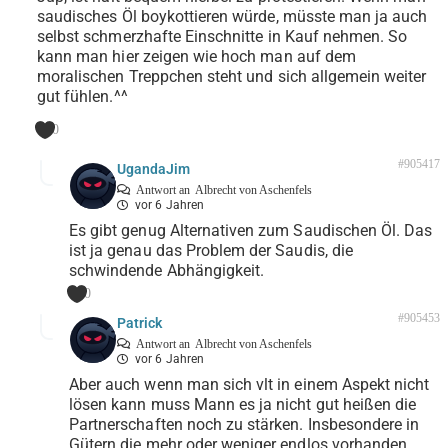
saudisches Öl boykottieren würde, müsste man ja auch
selbst schmerzhafte Einschnitte in Kauf nehmen. So
kann man hier zeigen wie hoch man auf dem
moralischen Treppchen steht und sich allgemein weiter
gut fühlen.^^
0
#905417
UgandaJim
Antwort an
Albrecht von Aschenfels
vor 6 Jahren
Es gibt genug Alternativen zum Saudischen Öl. Das
ist ja genau das Problem der Saudis, die
schwindende Abhängigkeit.
0
#905453
Patrick
Antwort an
Albrecht von Aschenfels
vor 6 Jahren
Aber auch wenn man sich vlt in einem Aspekt nicht
lösen kann muss Mann es ja nicht gut heißen die
Partnerschaften noch zu stärken. Insbesondere in
Gütern die mehr oder weniger endlos vorhanden