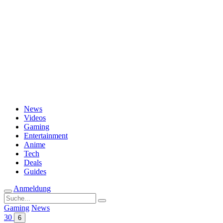
Passwort vergessen?
News
Videos
Gaming
Entertainment
Anime
Tech
Deals
Guides
Anmeldung
Suche
nach:
Gaming
News
30
6