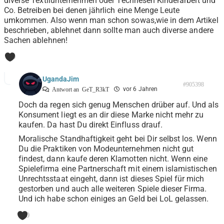
diverse Textilunternehmen oder Techriesen Kinderarbeit und
Co. Betreiben bei denen jährlich eine Menge Leute
umkommen. Also wenn man schon sowas,wie in dem Artikel
beschrieben, ablehnet dann sollte man auch diverse andere
Sachen ablehnen!
0
UgandaJim
#905398
vor 6 Jahren
Antwort an
GeT_R3kT
Doch da regen sich genug Menschen drüber auf. Und als
Konsument liegt es an dir diese Marke nicht mehr zu
kaufen. Da hast Du direkt Einfluss drauf.
Moralische Standhaftigkeit geht bei Dir selbst los. Wenn
Du die Praktiken von Modeunternehmen nicht gut
findest, dann kaufe deren Klamotten nicht. Wenn eine
Spielefirma eine Partnerschaft mit einem islamistischen
Unrechtsstaat eingeht, dann ist dieses Spiel für mich
gestorben und auch alle weiteren Spiele dieser Firma.
Und ich habe schon einiges an Geld bei LoL gelassen.
0