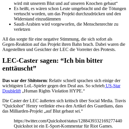
wird mit unserem Blut und auf unseren Knochen gebaut“
Es heißt, es wären schon Leute umgebracht und die Tötungen
vertuscht worden, um das Projekt durchzudrücken und den
Widerstand einzudämmen
Saudi-Arabien wird vorgeworfen, die Menschenrechte zu
verletzen
All das sorgte für eine negative Stimmung, die sich sofort als
Gegen-Reaktion auf das Projekt ihren Bahn brach. Dabei waren die
Angestellten und Gesichter der LEC die Vorreiter des Protests.
LEC-Caster sagen: “Ich bin bitter
enttäuscht”
Das war der Shitstorm
: Relativ schnell sprachen sich einige der
wichtigsten LoL-Spieler gegen den Deal aus. So schrieb
US-Star
Doublelift
„Human Rights Violation HYPE.“
Die Caster der LEC äußerten sich kritisch über Social Media. Travis
“Quickshot” Henry verlinkte etwa den Artikel des Guardians, dass
das Milliarden-Projekt „auf Blut gebaut sei.“
https://twitter.com/Quickshot/status/1288439332169277440
Quickshot ist ein E-Sport-Kommentar für Riot Games.