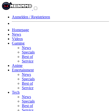
Navigationsmenü
aus-/einklappen
Anmelden / Registrieren
Homepage
News
Videos
Gaming
News
Specials
Best of
Service
Anime
Entertainment
News
Specials
Best of
Service
Tech
News
Specials
Best of
Service