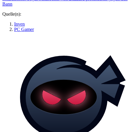
Bann
Quelle(n):
Inven
PC Gamer