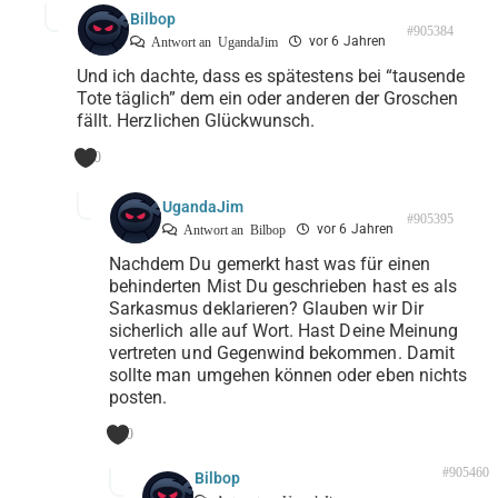
Bilbop
#905384
vor 6 Jahren
Antwort an
UgandaJim
Und ich dachte, dass es spätestens bei “tausende
Tote täglich” dem ein oder anderen der Groschen
fällt. Herzlichen Glückwunsch.
0
UgandaJim
#905395
vor 6 Jahren
Antwort an
Bilbop
Nachdem Du gemerkt hast was für einen
behinderten Mist Du geschrieben hast es als
Sarkasmus deklarieren? Glauben wir Dir
sicherlich alle auf Wort. Hast Deine Meinung
vertreten und Gegenwind bekommen. Damit
sollte man umgehen können oder eben nichts
posten.
0
#905460
Bilbop