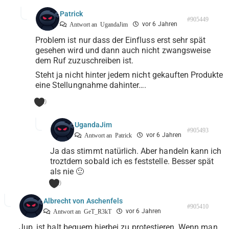
Patrick
#905449
vor 6 Jahren
Antwort an
UgandaJim
Problem ist nur dass der Einfluss erst sehr spät
gesehen wird und dann auch nicht zwangsweise
dem Ruf zuzuschreiben ist.
Steht ja nicht hinter jedem nicht gekauften Produkte
eine Stellungnahme dahinter….
0
UgandaJim
#905493
vor 6 Jahren
Antwort an
Patrick
Ja das stimmt natürlich. Aber handeln kann ich
troztdem sobald ich es feststelle. Besser spät
als nie 🙂
0
Albrecht von Aschenfels
#905410
vor 6 Jahren
Antwort an
GeT_R3kT
Jup, ist halt bequem hierbei zu protestieren. Wenn man