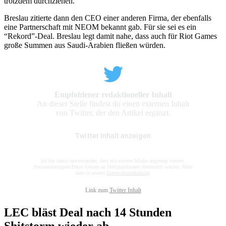
trotzdem durchziehen.
Breslau zitierte dann den CEO einer anderen Firma, der ebenfalls
eine Partnerschaft mit NEOM bekannt gab. Für sie sei es ein
“Rekord”-Deal. Breslau legt damit nahe, dass auch für Riot Games
große Summen aus Saudi-Arabien fließen würden.
Empfohlener redaktioneller Inhalt
An dieser Stelle findest du einen externen Inhalt
von Twitter, der den Artikel ergänzt.
Twitter Inhalt anzeigen
Ich bin damit einverstanden, dass mir externe Inhalte angezeigt werden.
Personenbezogene Daten können an Drittplattformen übermittelt werden. Mehr
dazu in unserer
Datenschutzerklärung
.
Link zum
Twitter Inhalt
LEC bläst Deal nach 14 Stunden