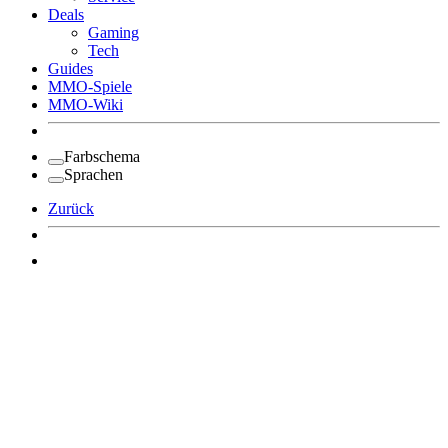
Deals
Gaming
Tech
Guides
MMO-Spiele
MMO-Wiki
Farbschema
Sprachen
Zurück
Angemeldet bleiben