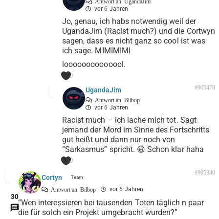
Antwort an
UgandaJim
vor 6 Jahren
Jo, genau, ich habs notwendig weil der
UgandaJim (Racist much?) und die Cortwyn
sagen, dass es nicht ganz so cool ist was
ich sage. MIMIMIMI
loooooooooooool.
0
#905478
UgandaJim
Antwort an
Bilbop
vor 6 Jahren
Racist much – ich lache mich tot. Sagt
jemand der Mord im Sinne des Fortschritts
gut heißt und dann nur noch von
“Sarkasmus” spricht. 😀 Schon klar haha
0
#905380
Cortyn
vor 6 Jahren
Antwort an
Bilbop
30
“Wen interessieren bei tausenden Toten täglich n paar
die für solch ein Projekt umgebracht wurden?”