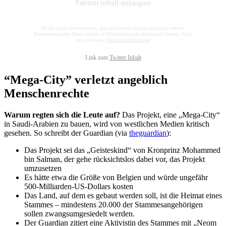
Twitter Inhalt anzeigen
Ich bin damit einverstanden, dass mir externe Inhalte angezeigt werden.
Personenbezogene Daten können an Drittplattformen übermittelt werden. Mehr
dazu in unserer
Datenschutzerklärung
.
Link zum
Twitter Inhalt
“Mega-City” verletzt angeblich
Menschenrechte
Warum regten sich die Leute auf?
Das Projekt, eine „Mega-City“
in Saudi-Arabien zu bauen, wird von westlichen Medien kritisch
gesehen. So schreibt der Guardian (via
theguardian
):
Das Projekt sei das „Geisteskind“ von Kronprinz Mohammed
bin Salman, der gehe rücksichtslos dabei vor, das Projekt
umzusetzen
Es hätte etwa die Größe von Belgien und würde ungefähr
500-Milliarden-US-Dollars kosten
Das Land, auf dem es gebaut werden soll, ist die Heimat eines
Stammes – mindestens 20.000 der Stammesangehörigen
sollen zwangsumgesiedelt werden.
Der Guardian zitiert eine Aktivistin des Stammes mit „Neom