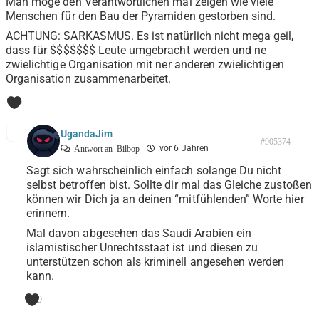
Man möge den Verantwortlichen mal zeigen wie viele
Menschen für den Bau der Pyramiden gestorben sind.
ACHTUNG: SARKASMUS. Es ist natürlich nicht mega geil,
dass für $$$$$$$ Leute umgebracht werden und ne
zwielichtige Organisation mit ner anderen zwielichtigen
Organisation zusammenarbeitet.
0
UgandaJim
#905374
vor 6 Jahren
Antwort an
Bilbop
Sagt sich wahrscheinlich einfach solange Du nicht
selbst betroffen bist. Sollte dir mal das Gleiche zustoßen
können wir Dich ja an deinen “mitfühlenden” Worte hier
erinnern.
Mal davon abgesehen das Saudi Arabien ein
islamistischer Unrechtsstaat ist und diesen zu
unterstützen schon als kriminell angesehen werden
kann.
0