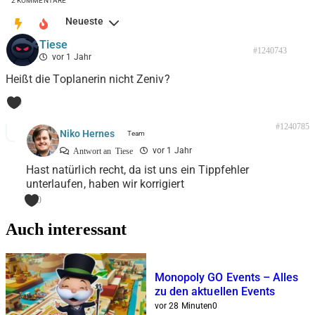
2
KOMMENTARE
Neueste
Tiese
#1240743
vor 1 Jahr
Heißt die Toplanerin nicht Zeniv?
0
#1240785
Niko Hernes
vor 1 Jahr
Antwort an
Tiese
Hast natürlich recht, da ist uns ein Tippfehler
unterlaufen, haben wir korrigiert
0
Auch interessant
Monopoly GO Events – Alles
zu den aktuellen Events
vor 28 Minuten
0