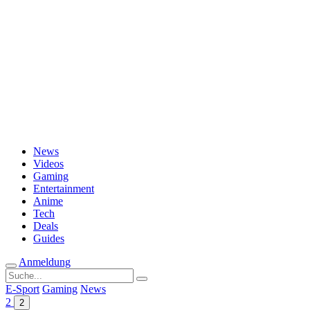
Passwort vergessen?
News
Videos
Gaming
Entertainment
Anime
Tech
Deals
Guides
Anmeldung
Suche
nach:
E-Sport
Gaming
News
2
2