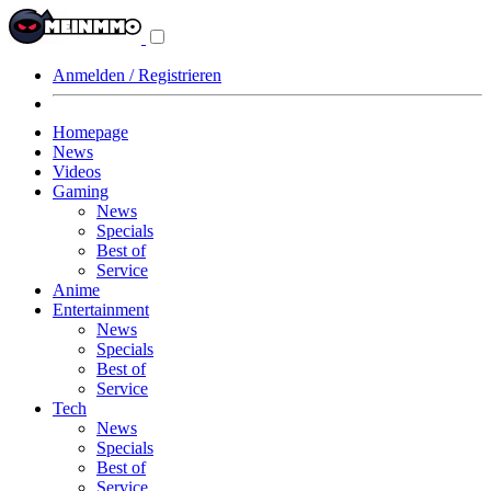
Navigationsmenü
aus-/einklappen
Anmelden / Registrieren
Homepage
News
Videos
Gaming
News
Specials
Best of
Service
Anime
Entertainment
News
Specials
Best of
Service
Tech
News
Specials
Best of
Service