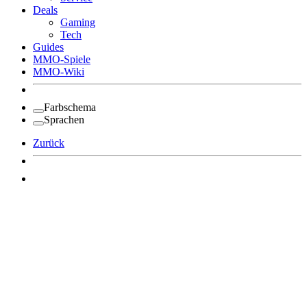
Deals
Gaming
Tech
Guides
MMO-Spiele
MMO-Wiki
Farbschema
Sprachen
Zurück
Angemeldet bleiben