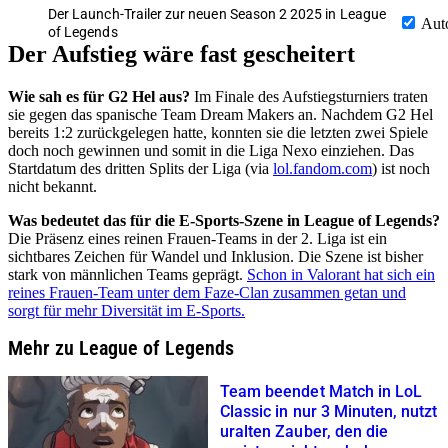
Der Launch-Trailer zur neuen Season 2 2025 in League
Aut
of Legends
Der Aufstieg wäre fast gescheitert
Wie sah es für G2 Hel aus?
Im Finale des Aufstiegsturniers traten
sie gegen das spanische Team Dream Makers an. Nachdem G2 Hel
bereits 1:2 zurückgelegen hatte, konnten sie die letzten zwei Spiele
doch noch gewinnen und somit in die Liga Nexo einziehen. Das
Startdatum des dritten Splits der Liga (via
lol.fandom.com
) ist noch
nicht bekannt.
Was bedeutet das für die E-Sports-Szene in League of Legends?
Die Präsenz eines reinen Frauen-Teams in der 2. Liga ist ein
sichtbares Zeichen für Wandel und Inklusion. Die Szene ist bisher
stark von männlichen Teams geprägt.
Schon in Valorant hat sich ein
reines Frauen-Team unter dem Faze-Clan zusammen getan und
sorgt für mehr Diversität im E-Sports.
Mehr zu League of Legends
Team beendet Match in LoL
Classic in nur 3 Minuten, nutzt
uralten Zauber, den die