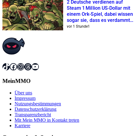
2 Deutsche verdienen auf
Steam 1 Million US-Dollar mit
einem Ork-Spiel, dabei wissen
sogar sie, dass es verdammt
hässlich ist
vor 1 Stunde
1
TikTok
Facebook
Instagram
Threads
YouTube
MeinMMO
Über uns
Impressum
Nutzungsbestimmungen
Datenschutzerklärung
Transparenzbericht
Mit Mein MMO in Kontakt treten
Karriere