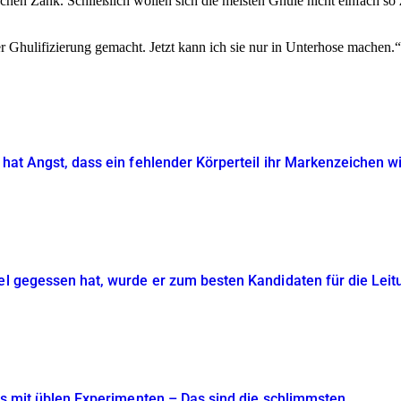
hen Zank. Schließlich wollen sich die meisten Ghule nicht einfach so z
er Ghulifizierung gemacht. Jetzt kann ich sie nur in Unterhose machen
 hat Angst, dass ein fehlender Körperteil ihr Markenzeichen w
el gegessen hat, wurde er zum besten Kandidaten für die Leitu
lts mit üblen Experimenten – Das sind die schlimmsten