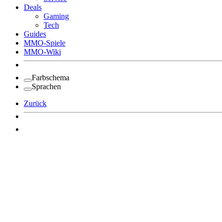
Deals
Gaming
Tech
Guides
MMO-Spiele
MMO-Wiki
Farbschema
Sprachen
Zurück
Angemeldet bleiben