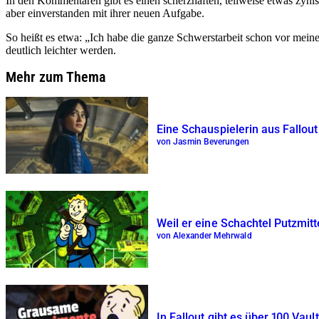
In den Kommentaren gibt es einen scherzhaften, teilweise etwas zynisc
aber einverstanden mit ihrer neuen Aufgabe.
So heißt es etwa: „Ich habe die ganze Schwerstarbeit schon vor mein
deutlich leichter werden.
Mehr zum Thema
Eine Schauspielerin aus Fallout
von Jasmin Beverungen
Weil er eine Schachtel Putzmitt
von Alexander Mehrwald
In Fallout gibt es über 100 Vau