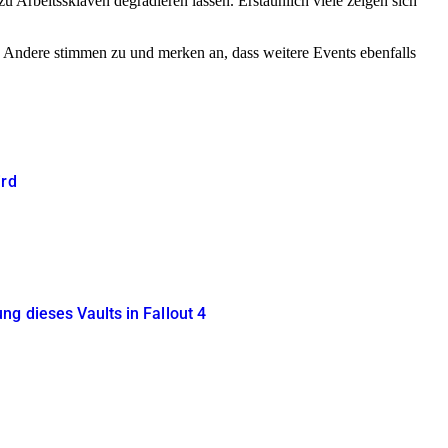
u Arbeitssklaven degradieren lassen. Erstaunlich viele zeigen sich
.“ Andere stimmen zu und merken an, dass weitere Events ebenfalls
ird
ng dieses Vaults in Fallout 4