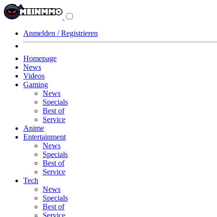
Navigationsmenü
aus-/einklappen
Anmelden / Registrieren
Homepage
News
Videos
Gaming
News
Specials
Best of
Service
Anime
Entertainment
News
Specials
Best of
Service
Tech
News
Specials
Best of
Service