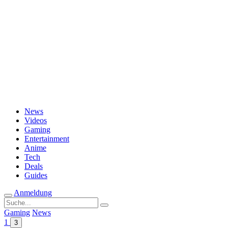
Passwort vergessen?
News
Videos
Gaming
Entertainment
Anime
Tech
Deals
Guides
Anmeldung
Suche
nach:
Gaming
News
1
3