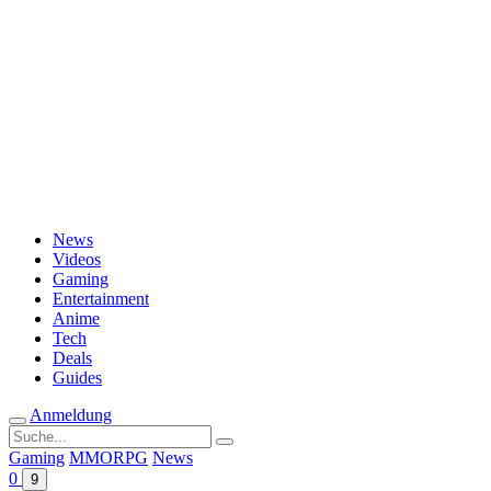
Passwort vergessen?
News
Videos
Gaming
Entertainment
Anime
Tech
Deals
Guides
Anmeldung
Suche
nach:
Gaming
MMORPG
News
0
9