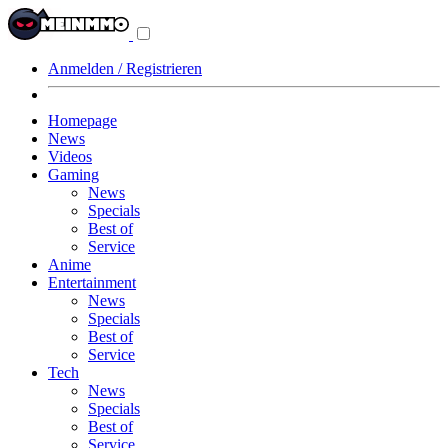
Navigationsmenü
aus-/einklappen
Anmelden / Registrieren
Homepage
News
Videos
Gaming
News
Specials
Best of
Service
Anime
Entertainment
News
Specials
Best of
Service
Tech
News
Specials
Best of
Service