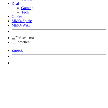
Deals
Gaming
Tech
Guides
MMO-Spiele
MMO-Wiki
Farbschema
Sprachen
Zurück
Angemeldet bleiben