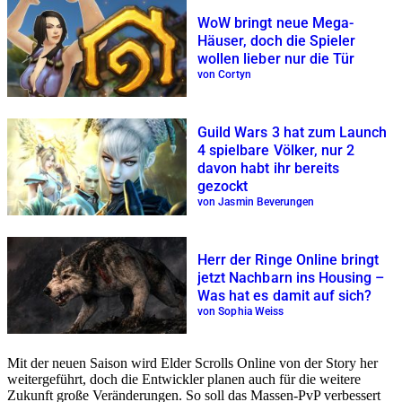
WoW bringt neue Mega-
Häuser, doch die Spieler
wollen lieber nur die Tür
von Cortyn
Guild Wars 3 hat zum Launch
4 spielbare Völker, nur 2
davon habt ihr bereits
gezockt
von Jasmin Beverungen
Herr der Ringe Online bringt
jetzt Nachbarn ins Housing –
Was hat es damit auf sich?
von Sophia Weiss
Mit der neuen Saison wird Elder Scrolls Online von der Story her
weitergeführt, doch die Entwickler planen auch für die weitere
Zukunft große Veränderungen. So soll das Massen-PvP verbessert