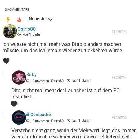
3
KOMMENTARE
Neueste
Osiris80
#1236793
vor 1 Jahr
Ich wüsste nicht mal mehr was Diablo anders machen
müsste, um das ich jemals wieder zurückkehren würde.
2
Kirby
#1236794
vor 1 Jahr
Antwort an
Osiris80
Dito, nicht mal mehr der Launcher ist auf dem PC
installiert.
1
Compadre
#1236798
vor 1 Jahr
Antwort an
Osiris80
Verstehe nicht ganz, worin der Mehrwert liegt, das immer
wieder notorisch erwähnen zu müssen. D4 lieferst seit