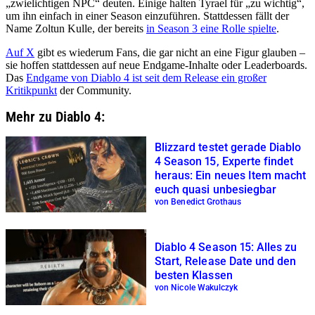
„zwielichtigen NPC“ deuten. Einige halten Tyrael für „zu wichtig“,
um ihn einfach in einer Season einzuführen. Stattdessen fällt der
Name Zoltun Kulle, der bereits
in Season 3 eine Rolle spielte
.
Auf X
gibt es wiederum Fans, die gar nicht an eine Figur glauben –
sie hoffen stattdessen auf neue Endgame-Inhalte oder Leaderboards.
Das
Endgame von Diablo 4 ist seit dem Release ein großer
Kritikpunkt
der Community.
Mehr zu Diablo 4:
Blizzard testet gerade Diablo
4 Season 15, Experte findet
heraus: Ein neues Item macht
euch quasi unbesiegbar
von Benedict Grothaus
Diablo 4 Season 15: Alles zu
Start, Release Date und den
besten Klassen
von Nicole Wakulczyk