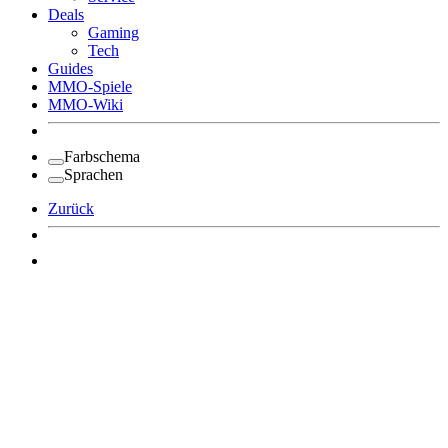
Deals
Gaming
Tech
Guides
MMO-Spiele
MMO-Wiki
Farbschema
Sprachen
Zurück
Angemeldet bleiben