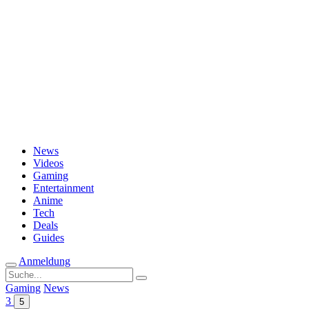
Passwort vergessen?
News
Videos
Gaming
Entertainment
Anime
Tech
Deals
Guides
Anmeldung
Suche
nach:
Gaming
News
3
5