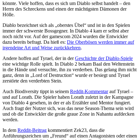
könnte. Viele hoffen, dass es sich um Diablo selbst handelt – den
Herrn des Schreckens und einen der mächtigsten Dämonen der
Hölle.
Diablo bezeichnet sich als
oberstes Übel
und ist in den Spielen
immer der schwerste Bossgegner. In Diablo 4 kam er selbst aber
noch nicht vor. Auf der gamescom 2024 wurden die Entwickler
dazu bereits befragt. Da hieß es:
Die Oberbösen werden immer auf
irgendeine Art und Weise zurückkehren
.
Andere hoffen auf Tyrael, der in der
Geschichte der Diablo-Spiele
eine wichtige Rolle spielt. In Diablo 2 bekam Baal den Weltenstein
in die Hände und versuchte, ihn zu verderben. Das gelang ihm nicht
ganz, denn in „Lord of Destruction“ wurde er besiegt und Tyrael
zerstörte den verderbten Stein.
Auch Biodiversity tippt in seinem
Reddit-Kommentar
auf Tyrael –
und auf Lorath. Die Spieler haben Lorath zuletzt in der Kampagne
von Diablo 4 gesehen, in der er als Erzähler und Mentor fungiert.
Auch fragt der Nutzer sich, was das neue Season-Thema sein wird
und ob die Entwickler die große graue Zone in Nahantu aufdecken
werden.
In dem
Reddit-Beitrag
kommentiert Zek23, dass die
Anführungszeichen um „Freund“ auf einen Antagonisten oder einen