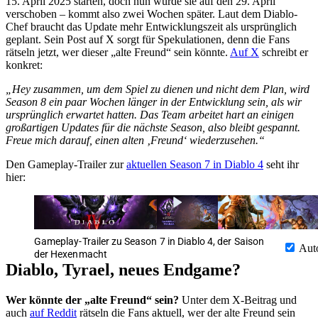
15. April 2025 starten, doch nun wurde sie auf den 29. April
verschoben – kommt also zwei Wochen später. Laut dem Diablo-
Chef braucht das Update mehr Entwicklungszeit als ursprünglich
geplant. Sein Post auf X sorgt für Spekulationen, denn die Fans
rätseln jetzt, wer dieser „alte Freund“ sein könnte.
Auf X
schreibt er
konkret:
„Hey zusammen, um dem Spiel zu dienen und nicht dem Plan, wird
Season 8 ein paar Wochen länger in der Entwicklung sein, als wir
ursprünglich erwartet hatten. Das Team arbeitet hart an einigen
großartigen Updates für die nächste Season, also bleibt gespannt.
Freue mich darauf, einen alten ‚Freund‘ wiederzusehen.“
Den Gameplay-Trailer zur
aktuellen Season 7 in Diablo 4
seht ihr
hier:
Gameplay-Trailer zu Season 7 in Diablo 4, der Saison
Aut
der Hexenmacht
Diablo, Tyrael, neues Endgame?
Wer könnte der „alte Freund“ sein?
Unter dem X-Beitrag und
auch
auf Reddit
rätseln die Fans aktuell, wer der alte Freund sein