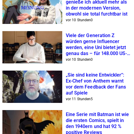
genieße ich aktuell mehr als
MEINUNG
in der modernen Version,
obwohl sie total furchtbar ist
vor 10 Stunden
0
Viele der Generation Z
würden gerne Influencer
werden, eine Uni bietet jetzt
genau das – für 148.000 US-
Dollar
vor 10 Stunden
0
„Sie sind keine Entwickler“:
Ex-Chef von Anthem warnt
vor dem Feedback der Fans
auf Spiele
vor 11 Stunden
5
Eine Serie mit Batman ist wie
die ersten Comics, spielt in
den 1940ern und hat 92 %
positive Reviews