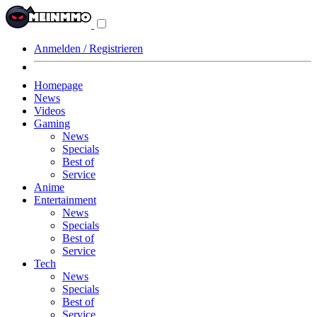
Navigationsmenü
aus-/einklappen
Anmelden / Registrieren
Homepage
News
Videos
Gaming
News
Specials
Best of
Service
Anime
Entertainment
News
Specials
Best of
Service
Tech
News
Specials
Best of
Service