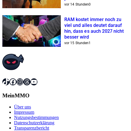
vor 14 Stunden
0
RAM kostet immer noch zu
viel und alles deutet darauf
hin, dass es auch 2027 nicht
besser wird
vor 15 Stunden
1
TikTok
Facebook
Instagram
Threads
YouTube
MeinMMO
Über uns
Impressum
Nutzungsbestimmungen
Datenschutzerklärung
Transparenzbericht