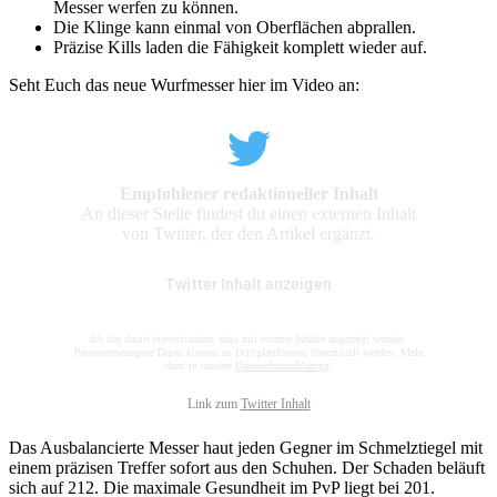
Messer werfen zu können.
Die Klinge kann einmal von Oberflächen abprallen.
Präzise Kills laden die Fähigkeit komplett wieder auf.
Seht Euch das neue Wurfmesser hier im Video an:
Empfohlener redaktioneller Inhalt
An dieser Stelle findest du einen externen Inhalt
von Twitter, der den Artikel ergänzt.
Twitter Inhalt anzeigen
Ich bin damit einverstanden, dass mir externe Inhalte angezeigt werden.
Personenbezogene Daten können an Drittplattformen übermittelt werden. Mehr
dazu in unserer
Datenschutzerklärung
.
Link zum
Twitter Inhalt
Das Ausbalancierte Messer haut jeden Gegner im Schmelztiegel mit
einem präzisen Treffer sofort aus den Schuhen. Der Schaden beläuft
sich auf 212. Die maximale Gesundheit im PvP liegt bei 201.