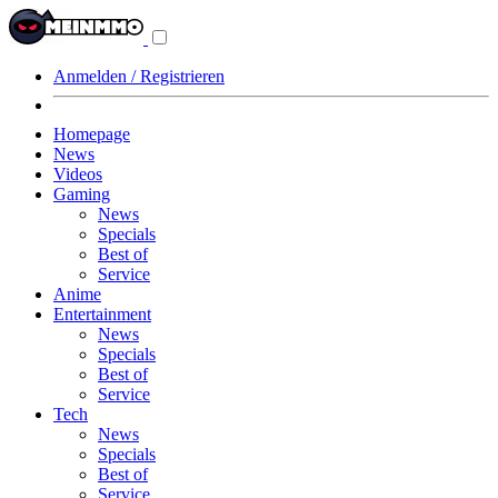
Navigationsmenü
aus-/einklappen
Anmelden / Registrieren
Homepage
News
Videos
Gaming
News
Specials
Best of
Service
Anime
Entertainment
News
Specials
Best of
Service
Tech
News
Specials
Best of
Service