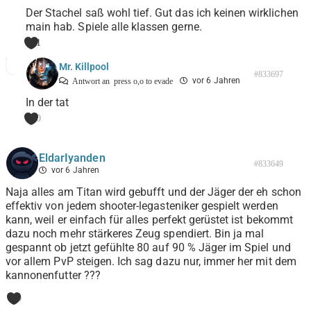
Der Stachel saß wohl tief. Gut das ich keinen wirklichen
main hab. Spiele alle klassen gerne.
1
Mr. Killpool
#833697
vor 6 Jahren
Antwort an
press o,o to evade
In der tat
0
EldarIyanden
#833649
vor 6 Jahren
Naja alles am Titan wird gebufft und der Jäger der eh schon
effektiv von jedem shooter-legasteniker gespielt werden
kann, weil er einfach für alles perfekt gerüstet ist bekommt
dazu noch mehr stärkeres Zeug spendiert. Bin ja mal
gespannt ob jetzt gefühlte 80 auf 90 % Jäger im Spiel und
vor allem PvP steigen. Ich sag dazu nur, immer her mit dem
kannonenfutter ???
0