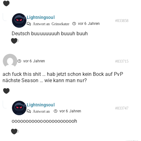
0
Lightningsoul
#833858
vor 6 Jahren
Antwort an
Grinsekatze
Deutsch buuuuuuuuh buuuh buuh
0
vor 6 Jahren
#833715
ach fuck this shit … hab jetzt schon kein Bock auf PvP
nächste Season … wie kann man nur?
0
Lightningsoul
#833747
vor 6 Jahren
Antwort an
ooooooooooooooooooooooh
0