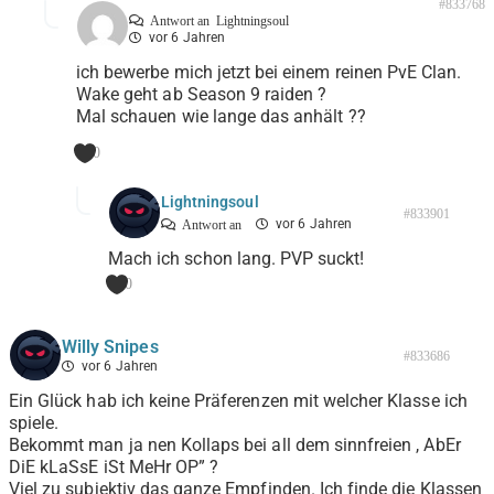
#833768
Antwort an
Lightningsoul
vor 6 Jahren
ich bewerbe mich jetzt bei einem reinen PvE Clan.
Wake geht ab Season 9 raiden ?
Mal schauen wie lange das anhält ??
0
Lightningsoul
#833901
vor 6 Jahren
Antwort an
Mach ich schon lang. PVP suckt!
0
Willy Snipes
#833686
vor 6 Jahren
Ein Glück hab ich keine Präferenzen mit welcher Klasse ich
spiele.
Bekommt man ja nen Kollaps bei all dem sinnfreien , AbEr
DiE kLaSsE iSt MeHr OP” ?
Viel zu subjektiv das ganze Empfinden. Ich finde die Klassen