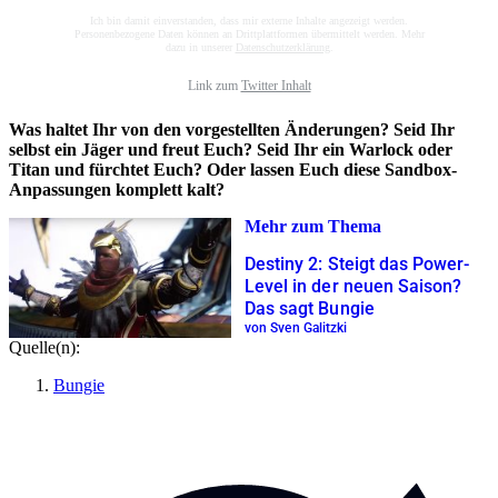
Ich bin damit einverstanden, dass mir externe Inhalte angezeigt werden.
Personenbezogene Daten können an Drittplattformen übermittelt werden. Mehr
dazu in unserer
Datenschutzerklärung
.
Link zum
Twitter Inhalt
Was haltet Ihr von den vorgestellten Änderungen? Seid Ihr
selbst ein Jäger und freut Euch? Seid Ihr ein Warlock oder
Titan und fürchtet Euch? Oder lassen Euch diese Sandbox-
Anpassungen komplett kalt?
Mehr zum Thema
Destiny 2: Steigt das Power-
Level in der neuen Saison?
Das sagt Bungie
von Sven Galitzki
Quelle(n):
Bungie