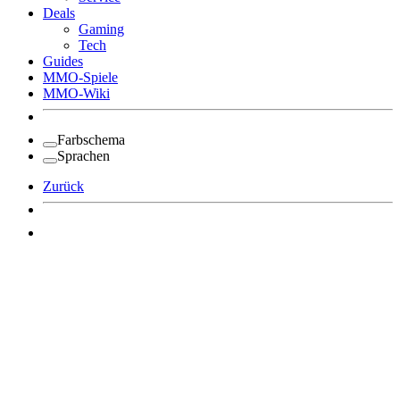
Deals
Gaming
Tech
Guides
MMO-Spiele
MMO-Wiki
Farbschema
Sprachen
Zurück
Angemeldet bleiben