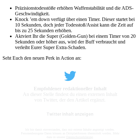
Präzisionstodesstöße erhöhen Waffenstabilität und die ADS-
Geschwindigkeit.
Knock ’em down verfügt über einen Timer. Dieser startet bei
10 Sekunden, doch jeder Todesstoß/Assist kann die Zeit auf
bis zu 25 Sekunden erhöhen.
Aktviert Ihr die Super (Golden-Gun) bei einem Timer von 20
Sekunden oder höher aus, wird der Buff verbraucht und
verleiht Eurer Super Extra-Schaden.
Seht Euch den neuen Perk in Action an:
Empfohlener redaktioneller Inhalt
An dieser Stelle findest du einen externen Inhalt
von Twitter, der den Artikel ergänzt.
Twitter Inhalt anzeigen
Ich bin damit einverstanden, dass mir externe Inhalte angezeigt werden.
Personenbezogene Daten können an Drittplattformen übermittelt werden. Mehr
dazu in unserer
Datenschutzerklärung
.