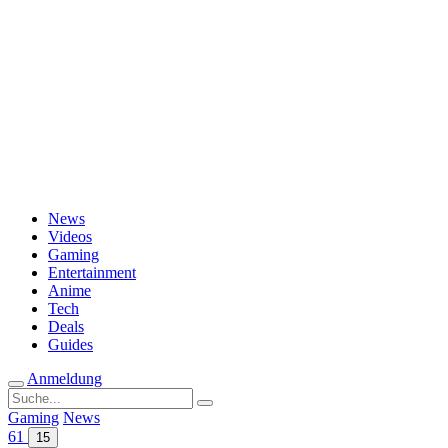
Passwort vergessen?
News
Videos
Gaming
Entertainment
Anime
Tech
Deals
Guides
Anmeldung
Suche
nach:
Gaming
News
61
15