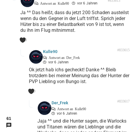
#833613
vor 6 Jahren
Antwort an
Kulle90
Ja ^^ Das heißt, dass du jetzt 200 Schaden austeilst
wenn du den Gegner in der Luft triffst. Sprich jeder
Hüter bis zu einer Belastbarkeit von 9 ist tot, wenn
du ihn im Flug mitnimmst.
0
#833615
Kulle90
Antwort an
Der_Frek
vor 6 Jahren
Ok jetzt hab ichs gecheckt! Danke ^^ Bleib
trotzdem bei meiner Meinung das der Hunter der
PVP Liebling von Bungo ist.
0
#833617
Der_Frek
Antwort an
Kulle90
vor 6 Jahren
61
Jaja ^^ und die Hunter sagen, die Warlocks
und Titanen wären die Lieblinge und die