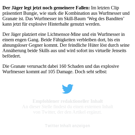
Der Jäger legt jetzt noch gemeinere Fallen:
Im letzten Clip
präsentiert Bungie, wie stark die Kombination aus Wurfmesser und
Granate ist. Das Wurfmesser im Skill-Baum ‘Weg des Banditen’
kann jetzt für explosive Hinterhalte genutzt werden.
Der Jäger platziert eine Lichtsensor-Mine und ein Wurfmesser in
einem engen Gang. Beide Fähigkeiten verbleiben dort, bis ein
ahnungsloser Gegner kommt. Der feindliche Hüter löst durch seine
Annäherung beide Skills aus und wird sofort ins virtuelle Jenseits
befördert.
Die Granate verursacht dabei 160 Schaden und das explosive
Wurfmesser kommt auf 105 Damage. Doch seht selbst:
Empfohlener redaktioneller Inhalt
An dieser Stelle findest du einen externen Inhalt
von Twitter, der den Artikel ergänzt.
Twitter Inhalt anzeigen