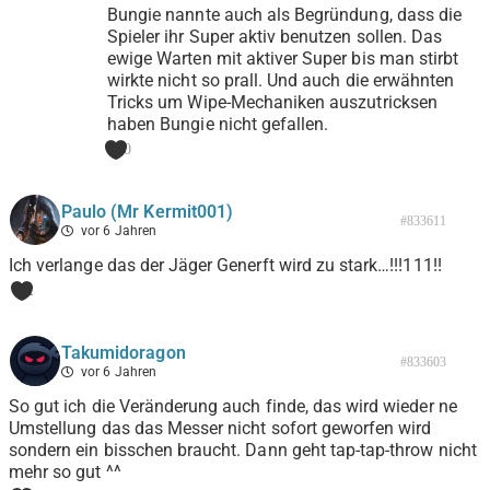
Bungie nannte auch als Begründung, dass die
Spieler ihr Super aktiv benutzen sollen. Das
ewige Warten mit aktiver Super bis man stirbt
wirkte nicht so prall. Und auch die erwähnten
Tricks um Wipe-Mechaniken auszutricksen
haben Bungie nicht gefallen.
0
Paulo (Mr Kermit001)
#833611
vor 6 Jahren
Ich verlange das der Jäger Generft wird zu stark…!!!111!!
1
Takumidoragon
#833603
vor 6 Jahren
So gut ich die Veränderung auch finde, das wird wieder ne
Umstellung das das Messer nicht sofort geworfen wird
sondern ein bisschen braucht. Dann geht tap-tap-throw nicht
mehr so gut ^^