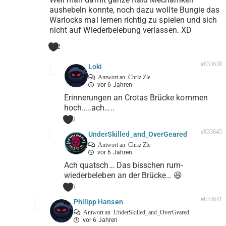
aushebeln konnte, noch dazu wollte Bungie das
Warlocks mal lernen richtig zu spielen und sich
nicht auf Wiederbelebung verlassen. XD
2
#833638
Loki
Antwort an
Chriz Zle
vor 6 Jahren
Erinnerungen an Crotas Brücke kommen
hoch…..ach…..
0
#833645
UnderSkilled_and_OverGeared
Antwort an
Chriz Zle
vor 6 Jahren
Ach quatsch… Das bisschen rum-
wiederbeleben an der Brücke… 😆
0
#833641
Philipp Hansen
Antwort an
UnderSkilled_and_OverGeared
vor 6 Jahren