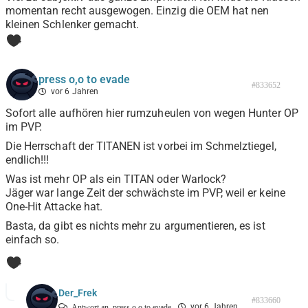
momentan recht ausgewogen. Einzig die OEM hat nen
kleinen Schlenker gemacht.
4
press o,o to evade
#833652
vor 6 Jahren
Sofort alle aufhören hier rumzuheulen von wegen Hunter OP
im PVP.
Die Herrschaft der TITANEN ist vorbei im Schmelztiegel,
endlich!!!
Was ist mehr OP als ein TITAN oder Warlock?
Jäger war lange Zeit der schwächste im PVP, weil er keine
One-Hit Attacke hat.
Basta, da gibt es nichts mehr zu argumentieren, es ist
einfach so.
4
Der_Frek
#833660
vor 6 Jahren
Antwort an
press o,o to evade