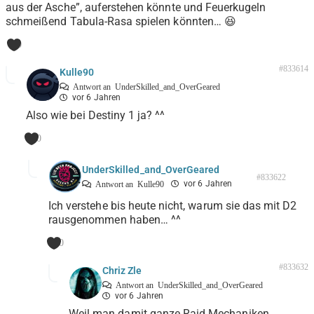
aus der Asche”, auferstehen könnte und Feuerkugeln
schmeißend Tabula-Rasa spielen könnten… 😆
0
#833614
Kulle90
Antwort an
UnderSkilled_and_OverGeared
vor 6 Jahren
Also wie bei Destiny 1 ja? ^^
0
UnderSkilled_and_OverGeared
#833622
vor 6 Jahren
Antwort an
Kulle90
Ich verstehe bis heute nicht, warum sie das mit D2
rausgenommen haben… ^^
0
#833632
Chriz Zle
Antwort an
UnderSkilled_and_OverGeared
vor 6 Jahren
Weil man damit ganze Raid Mechaniken