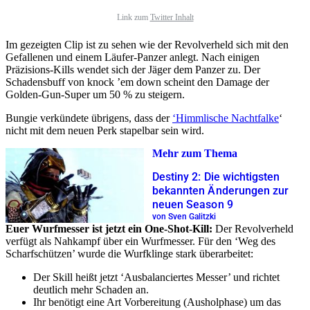
Link zum
Twitter Inhalt
Im gezeigten Clip ist zu sehen wie der Revolverheld sich mit den
Gefallenen und einem Läufer-Panzer anlegt. Nach einigen
Präzisions-Kills wendet sich der Jäger dem Panzer zu. Der
Schadensbuff von knock ’em down scheint den Damage der
Golden-Gun-Super um 50 % zu steigern.
Bungie verkündete übrigens, dass der
‘Himmlische Nachtfalke
‘
nicht mit dem neuen Perk stapelbar sein wird.
Mehr zum Thema
Destiny 2: Die wichtigsten
bekannten Änderungen zur
neuen Season 9
von Sven Galitzki
Euer Wurfmesser ist jetzt ein One-Shot-Kill:
Der Revolverheld
verfügt als Nahkampf über ein Wurfmesser. Für den ‘Weg des
Scharfschützen’ wurde die Wurfklinge stark überarbeitet:
Der Skill heißt jetzt ‘Ausbalanciertes Messer’ und richtet
deutlich mehr Schaden an.
Ihr benötigt eine Art Vorbereitung (Ausholphase) um das