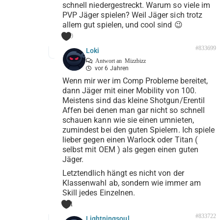
schnell niedergestreckt. Warum so viele im
PVP Jäger spielen? Weil Jäger sich trotz
allem gut spielen, und cool sind 😉
0
#833699
Loki
Antwort an
Mizzbizz
vor 6 Jahren
Wenn mir wer im Comp Probleme bereitet,
dann Jäger mit einer Mobility von 100.
Meistens sind das kleine Shotgun/Erentil
Affen bei denen man gar nicht so schnell
schauen kann wie sie einen umnieten,
zumindest bei den guten Spielern. Ich spiele
lieber gegen einen Warlock oder Titan (
selbst mit OEM ) als gegen einen guten
Jäger.
Letztendlich hängt es nicht von der
Klassenwahl ab, sondern wie immer am
Skill jedes Einzelnen.
1
#833722
Lightningsoul