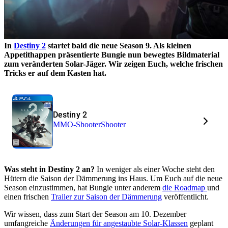
In
Destiny 2
startet bald die neue Season 9. Als kleinen
Appetithappen präsentierte Bungie nun bewegtes Bildmaterial
zum veränderten Solar-Jäger. Wir zeigen Euch, welche frischen
Tricks er auf dem Kasten hat.
Destiny 2
MMO-Shooter
Shooter
Was steht in Destiny 2 an?
In weniger als einer Woche steht den
Hütern die Saison der Dämmerung ins Haus. Um Euch auf die neue
Season einzustimmen, hat Bungie unter anderem
die Roadmap
und
einen frischen
Trailer zur Saison der Dämmerung
veröffentlicht.
Wir wissen, dass zum Start der Season am 10. Dezember
umfangreiche
Änderungen für angestaubte Solar-Klassen
geplant