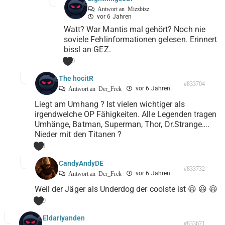
Antwort an
Mizzbizz
vor 6 Jahren
Watt? War Mantis mal gehört? Noch nie
soviele Fehlinformationen gelesen. Erinnert
bissl an GEZ.
0
The hocitR
#833704
vor 6 Jahren
Antwort an
Der_Frek
Liegt am Umhang ? Ist vielen wichtiger als
irgendwelche OP Fähigkeiten. Alle Legenden tragen
Umhänge, Batman, Superman, Thor, Dr.Strange….
Nieder mit den Titanen ?
1
CandyAndyDE
#833732
vor 6 Jahren
Antwort an
Der_Frek
Weil der Jäger als Underdog der coolste ist 😆 😆 😆
0
EldarIyanden
#833671