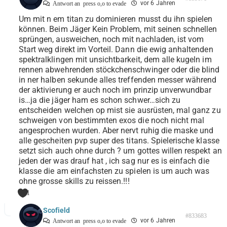
vor 6 Jahren
Antwort an
press o,o to evade
Um mit n em titan zu dominieren musst du ihn spielen
können. Beim Jäger Kein Problem, mit seinen schnellen
sprüngen, ausweichen, noch mit nachladen, ist vom
Start weg direkt im Vorteil. Dann die ewig anhaltenden
spektralklingen mit unsichtbarkeit, dem alle kugeln im
rennen abwehrenden stöckchenschwinger oder die blind
in ner halben sekunde alles treffenden messer während
der aktivierung er auch noch im prinzip unverwundbar
is…ja die jäger ham es schon schwer…sich zu
entscheiden welchen op mist sie ausrüsten, mal ganz zu
schweigen von bestimmten exos die noch nicht mal
angesprochen wurden. Aber nervt ruhig die maske und
alle gescheiten pvp super des titans. Spielerische klasse
setzt sich auch ohne durch ? um gottes willen respekt an
jeden der was drauf hat , ich sag nur es is einfach die
klasse die am einfachsten zu spielen is um auch was
ohne grosse skills zu reissen.!!!
1
Scofield
#833683
vor 6 Jahren
Antwort an
press o,o to evade