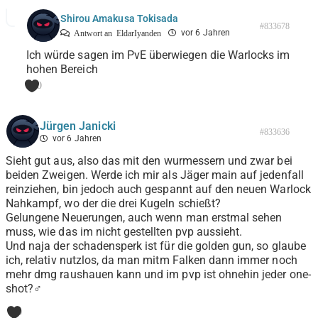
Shirou Amakusa Tokisada
#833678
vor 6 Jahren
Antwort an
EldarIyanden
Ich würde sagen im PvE überwiegen die Warlocks im
hohen Bereich
0
Jürgen Janicki
#833636
vor 6 Jahren
Sieht gut aus, also das mit den wurmessern und zwar bei
beiden Zweigen. Werde ich mir als Jäger main auf jedenfall
reinziehen, bin jedoch auch gespannt auf den neuen Warlock
Nahkampf, wo der die drei Kugeln schießt?
Gelungene Neuerungen, auch wenn man erstmal sehen
muss, wie das im nicht gestellten pvp aussieht.
Und naja der schadensperk ist für die golden gun, so glaube
ich, relativ nutzlos, da man mitm Falken dann immer noch
mehr dmg raushauen kann und im pvp ist ohnehin jeder one-
shot?‍♂️
0