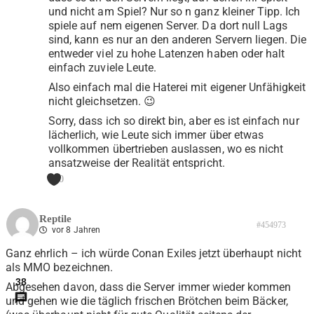
und nicht am Spiel? Nur so n ganz kleiner Tipp. Ich
spiele auf nem eigenen Server. Da dort null Lags
sind, kann es nur an den anderen Servern liegen. Die
entweder viel zu hohe Latenzen haben oder halt
einfach zuviele Leute.
Also einfach mal die Haterei mit eigener Unfähigkeit
nicht gleichsetzen. 😉
Sorry, dass ich so direkt bin, aber es ist einfach nur
lächerlich, wie Leute sich immer über etwas
vollkommen übertrieben auslassen, wo es nicht
ansatzweise der Realität entspricht.
0
Reptile
#454973
vor 8 Jahren
Ganz ehrlich – ich würde Conan Exiles jetzt überhaupt nicht
als MMO bezeichnen.
38
Abgesehen davon, dass die Server immer wieder kommen
und gehen wie die täglich frischen Brötchen beim Bäcker,