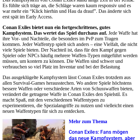
Es fühlte sich träge an, die Schläge waren kaum responsiv und es
war mehr ein “Klick hierhin und Hau da drauf”. Das änderte sich
erst spät im Early Access.
Conan Exiles bietet nun ein fortgeschrittenes, gutes
Kampfsystem. Das wertet das Spiel durchaus auf.
Jede Waffe hat
ihre Vor- und Nachteile, die besonders im PvP zum Tragen
kommen. Jeder Waffentyp spielt sich anders – eine Vielfalt, die nicht
viele Spiele bieten. Der Nachteil ist, dass für den Kampf gegen
Spieler oder NPCs häufig mehrere Waffen-Typen mitgeführt werden
müssen, um kontern zu können. Die Waffen sind schwer und
verbrauchen so viel Platz im Inventar und bei der Belastung
Das ausgeklügelte Kampfsystem lässt Conan Exiles trotzdem aus
allen Survival-Games herausstechen. Wo andere Spiele höchstens
bessere Waffen oder verschiedene Arten von Schusswaffen bieten,
verändert die getragene Waffe in Conan Exiles den Spielstil. Es
macht Spaß, mit den verschiedenen Waffentypen zu
experimentieren, die Spezialangriffe zu nutzen und vielleicht einen
neuen Waffentypen für sich zu entdecken.
Mehr zum Thema
Conan Exiles: Fans mögen
das neue Kampfsystem, aber