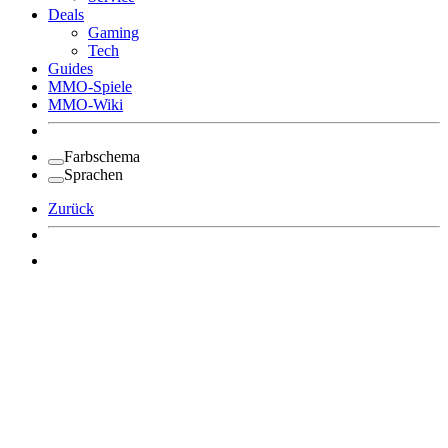
Deals
Gaming
Tech
Guides
MMO-Spiele
MMO-Wiki
Farbschema
Sprachen
Zurück
Angemeldet bleiben