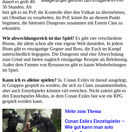
Belagerungen gehören zum Endgame im PvP.
dauert es grob 40-
50 Stunden. Ab
hier gilt es im PvP, die Kontrolle über den Vulkan zu übernehmen,
um Obsidian zu verarbeiten. Im PvE könnt ihr an diesem Punkt
beginnen, die härtesten Dungeons zusammen mit Eurem Clan zu
erkunden.
Wie abwechlungsreich ist das Spiel?
Es gibt vier verschiedene
Biome, die allein schon alle eine eigene Welt darstellen. In jedem
Biom gibt es einzigartige Gegner und Boss, die Euch im Kampf
unterschiedlich begegnen. Die Dungeons sind eine Abwechslung
zum Grind und bieten zugleich einzigartige Rezepte als Belohnung.
Außer dem Farmen von Ressourcen gibt es kaum Wiederholungen
im Spiel.
Kann ich es alleine spielen?
Ja. Conan Exiles ist darauf ausgelegt,
in Gruppen gespielt zu werden, die sich zu Clans zusammenfinden,
aber auch Einzelspieler können viel erreichen. Nicht zuletzt gibt es
den Einzelspieler-Modus, in dem Conan Exiles fast wie ein RPG
gespielt werden kann.
Mehr zum Thema
Conan Exiles Einzelspieler –
Wie gut kann man solo