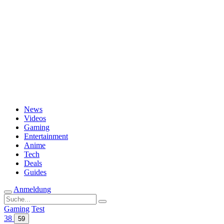
Passwort vergessen?
News
Videos
Gaming
Entertainment
Anime
Tech
Deals
Guides
Anmeldung
Suche
nach:
Gaming
Test
38
59