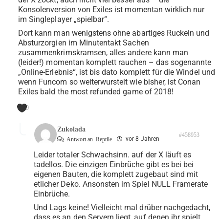
Konsolenversion von Exiles ist momentan wirklich nur
im Singleplayer „spielbar“.
Dort kann man wenigstens ohne abartiges Ruckeln und
Absturzorgien im Minutentakt Sachen
zusammenkrimskramsen, alles andere kann man
(leider!) momentan komplett rauchen – das sogenannte
„Online-Erlebnis“, ist bis dato komplett für die Windel und
wenn Funcom so weiterwurstelt wie bisher, ist Conan
Exiles bald the most refunded game of 2018!
0
Zukolada
#458953
vor 8 Jahren
Antwort an
Reptile
Leider totaler Schwachsinn. auf der X läuft es
tadellos. Die einzigen Einbrüche gibt es bei bei
eigenen Bauten, die komplett zugebaut sind mit
etlicher Deko. Ansonsten im Spiel NULL Framerate
Einbrüche.
Und Lags keine! Vielleicht mal drüber nachgedacht,
dass es an den Servern liegt, auf denen ihr spielt