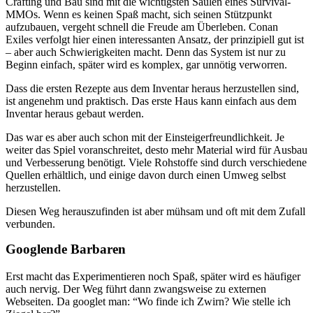
Crafting und Bau sind mit die wichtigsten Säulen eines Survival-
MMOs. Wenn es keinen Spaß macht, sich seinen Stützpunkt
aufzubauen, vergeht schnell die Freude am Überleben. Conan
Exiles verfolgt hier einen interessanten Ansatz, der prinzipiell gut ist
– aber auch Schwierigkeiten macht. Denn das System ist nur zu
Beginn einfach, später wird es komplex, gar unnötig verworren.
Dass die ersten Rezepte aus dem Inventar heraus herzustellen sind,
ist angenehm und praktisch. Das erste Haus kann einfach aus dem
Inventar heraus gebaut werden.
Das war es aber auch schon mit der Einsteigerfreundlichkeit. Je
weiter das Spiel voranschreitet, desto mehr Material wird für Ausbau
und Verbesserung benötigt. Viele Rohstoffe sind durch verschiedene
Quellen erhältlich, und einige davon durch einen Umweg selbst
herzustellen.
Diesen Weg herauszufinden ist aber mühsam und oft mit dem Zufall
verbunden.
Googlende Barbaren
Erst macht das Experimentieren noch Spaß, später wird es häufiger
auch nervig. Der Weg führt dann zwangsweise zu externen
Webseiten. Da googlet man: “Wo finde ich Zwirn? Wie stelle ich