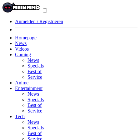
Navigationsmenü
aus-/einklappen
Anmelden / Registrieren
Homepage
News
Videos
Gaming
News
Specials
Best of
Service
Anime
Entertainment
News
Specials
Best of
Service
Tech
News
Specials
Best of
Service