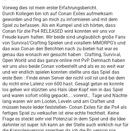
Vorweg dies ist mein erster Erfahrungsbericht.
Durch Kollegen bin ich auf Conan Exiles aufmerksam
geworden und fing an mich zu informieren und mit dem
Spiel zu befassen. Als ein Kumpel und ich hörten, dass
Conan für die Ps4 RELEASED wird konnten wir uns vor
Freude kaum halten. Wir beide sind unglaublich große Fans
von Survival/Crafting Spielen und vorallem MMORPG’s und
das was Conan den Berichten nach zu bieten hat war es
genau das wonach wir gesucht haben : Crafting, Survival,
Open World und das ganze online mit PvP. Demnach haben
wir uns also beide Conan vorbestellt und als es so weit war
und wir endlich spielen konnten stellte uns das Spiel das
erste Bein : Finde einen Server der nicht voll ist und bei dem
du nicht eine Latenz von 600 hast. Gesagt getan es konnte
los gehen wir stürzten uns Hals über Kopf rein in das Spiel
und waren sofort völlig gepackt…..vorerst… Tage und Nächte
lang waren wir am Looten, Leveln und am Craften und
müssen heute leider feststellen- Conan Exiles für die Ps4 als
fertiges Spiel zu verkaufen ist eine echte frechheit. Keine
Frage es steckt sehr viel Potenzial in dem Spiel und die Idee
dahinter ist super. Ich kann an der Stelle auch wirklich nur für
die Konsolenversion sprechen da ich die Pc version nie