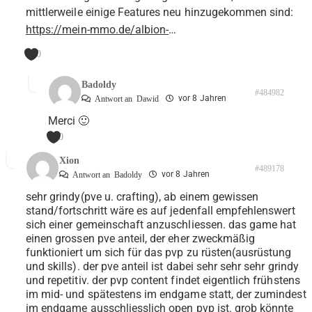
mittlerweile einige Features neu hinzugekommen sind:
https://mein-mmo.de/albion-
…
0
Badoldy
#484982
vor 8 Jahren
Antwort an
Dawid
Merci 🙂
0
Xion
#489178
vor 8 Jahren
Antwort an
Badoldy
sehr grindy(pve u. crafting), ab einem gewissen
stand/fortschritt wäre es auf jedenfall empfehlenswert
sich einer gemeinschaft anzuschliessen. das game hat
einen grossen pve anteil, der eher zweckmäßig
funktioniert um sich für das pvp zu rüsten(ausrüstung
und skills). der pve anteil ist dabei sehr sehr sehr grindy
und repetitiv. der pvp content findet eigentlich frühstens
im mid- und spätestens im endgame statt, der zumindest
im endgame ausschliesslich open pvp ist. grob könnte