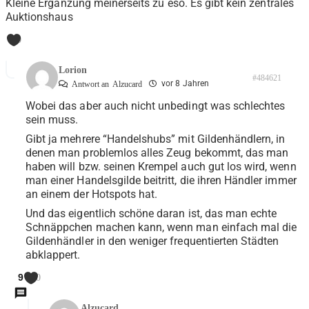
Kleine Ergänzung meinerseits zu eso. Es gibt kein zentrales
Auktionshaus
0
Lorion
#484621
vor 8 Jahren
Antwort an
Alzucard
Wobei das aber auch nicht unbedingt was schlechtes
sein muss.
Gibt ja mehrere “Handelshubs” mit Gildenhändlern, in
denen man problemlos alles Zeug bekommt, das man
haben will bzw. seinen Krempel auch gut los wird, wenn
man einer Handelsgilde beitritt, die ihren Händler immer
an einem der Hotspots hat.
Und das eigentlich schöne daran ist, das man echte
Schnäppchen machen kann, wenn man einfach mal die
Gildenhändler in den weniger frequentierten Städten
abklappert.
9
0
Alzucard