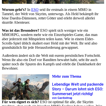
Worum geht’s?
In
ESO
seid ihr erstmals in einem MMO in
Tamriel, der Welt von Skyrim, unterwegs. Als Held bekämpft ihr
böse Daedra-Dämonen, rettet Götter und erlebt derweil allerlei
skurrile Abenteuer.
Was ist das Besondere?
ESO spielt sich weniger wie ein
MMORPG, sondern mehr wie ein Einzelspieler-Game, das man
aber jederzeit mit Mitspielern teilen kann. Wie in einem Elder-
Scrolls-Spiel üblich skaliert euer Held mit der Welt. Ihr seid also
grundsätzlich für jede Herausforderung gewappnet.
Außerdem ändert sich die Welt mit eurem persönlichen Fortschritt.
Wenn ihr also ein Dorf vor Banditen bewahrt habt, seht ihr auch
später noch die Spuren des Kampfs und erlebt die Dankbarkeit der
Bewohner.
Mehr zum Thema
Lebendige Welt und packende
Story – Darum lohnt sich ESO:
Summerset jetzt richtig!
von Gastbeitrag
Für wen eignet es sich?
ESO ist optimal für alle, die Skyrim