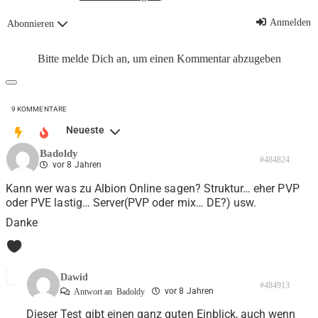
Anmelden
Abonnieren
Bitte melde Dich an, um einen Kommentar abzugeben
9
KOMMENTARE
Neueste
Badoldy
#484824
vor 8 Jahren
Kann wer was zu Albion Online sagen? Struktur… eher PVP
oder PVE lastig… Server(PVP oder mix… DE?) usw.
Danke
0
Dawid
#484913
vor 8 Jahren
Antwort an
Badoldy
Dieser Test gibt einen ganz guten Einblick, auch wenn