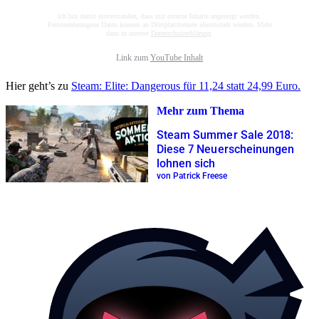
Ich bin damit einverstanden, dass mir externe Inhalte angezeigt werden.
Personenbezogene Daten können an Drittplattformen übermittelt werden. Mehr
dazu in unserer
Datenschutzerklärung
.
Link zum
YouTube Inhalt
Hier geht’s zu
Steam: Elite: Dangerous für 11,24 statt 24,99 Euro.
Mehr zum Thema
Steam Summer Sale 2018:
Diese 7 Neuerscheinungen
lohnen sich
von Patrick Freese