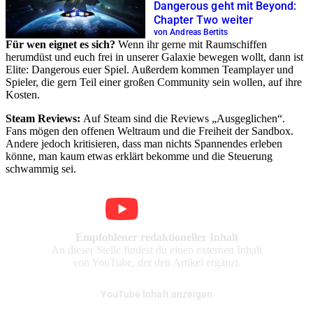
Dangerous geht mit Beyond:
Chapter Two weiter
von Andreas Bertits
Für wen eignet es sich?
Wenn ihr gerne mit Raumschiffen
herumdüst und euch frei in unserer Galaxie bewegen wollt, dann ist
Elite: Dangerous euer Spiel. Außerdem kommen Teamplayer und
Spieler, die gern Teil einer großen Community sein wollen, auf ihre
Kosten.
Steam Reviews:
Auf Steam sind die Reviews „Ausgeglichen“.
Fans mögen den offenen Weltraum und die Freiheit der Sandbox.
Andere jedoch kritisieren, dass man nichts Spannendes erleben
könne, man kaum etwas erklärt bekomme und die Steuerung
schwammig sei.
Empfohlener redaktioneller Inhalt
An dieser Stelle findest du einen externen Inhalt
von YouTube, der den Artikel ergänzt.
YouTube Inhalt anzeigen