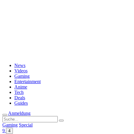
Passwort vergessen?
News
Videos
Gaming
Entertainment
Anime
Tech
Deals
Guides
Anmeldung
Suche
nach:
Gaming
Special
9
4