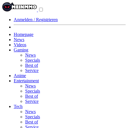
Navigationsmenü
aus-/einklappen
Anmelden / Registrieren
Homepage
News
Videos
Gaming
News
Specials
Best of
Service
Anime
Entertainment
News
Specials
Best of
Service
Tech
News
Specials
Best of
Service