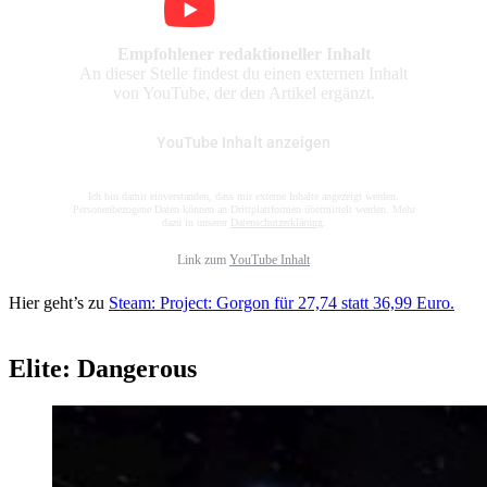
Empfohlener redaktioneller Inhalt
An dieser Stelle findest du einen externen Inhalt
von YouTube, der den Artikel ergänzt.
YouTube Inhalt anzeigen
Ich bin damit einverstanden, dass mir externe Inhalte angezeigt werden.
Personenbezogene Daten können an Drittplattformen übermittelt werden. Mehr
dazu in unserer
Datenschutzerklärung
.
Link zum
YouTube Inhalt
Hier geht’s zu
Steam: Project: Gorgon für 27,74 statt 36,99 Euro.
Elite: Dangerous