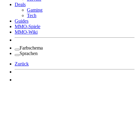
Deals
Gaming
Tech
Guides
MMO-Spiele
MMO-Wiki
Farbschema
Sprachen
Zurück
Angemeldet bleiben