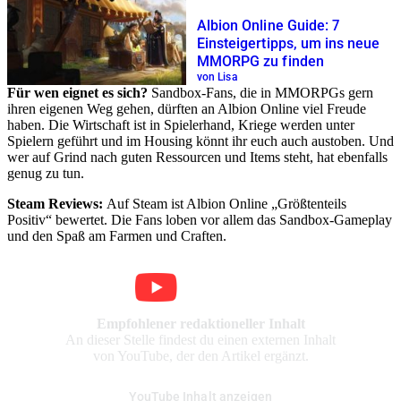
Albion Online Guide: 7
Einsteigertipps, um ins neue
MMORPG zu finden
von Lisa
Für wen eignet es sich?
Sandbox-Fans, die in MMORPGs gern
ihren eigenen Weg gehen, dürften an Albion Online viel Freude
haben. Die Wirtschaft ist in Spielerhand, Kriege werden unter
Spielern geführt und im Housing könnt ihr euch auch austoben. Und
wer auf Grind nach guten Ressourcen und Items steht, hat ebenfalls
genug zu tun.
Steam Reviews:
Auf Steam ist Albion Online „Größtenteils
Positiv“ bewertet. Die Fans loben vor allem das Sandbox-Gameplay
und den Spaß am Farmen und Craften.
Empfohlener redaktioneller Inhalt
An dieser Stelle findest du einen externen Inhalt
von YouTube, der den Artikel ergänzt.
YouTube Inhalt anzeigen