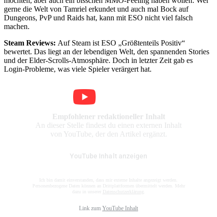
mochten, aber auch ein bisschen MMO-Feeling haben wollen. Wer
gerne die Welt von Tamriel erkundet und auch mal Bock auf
Dungeons, PvP und Raids hat, kann mit ESO nicht viel falsch
machen.
Steam Reviews:
Auf Steam ist ESO „Größtenteils Positiv“
bewertet. Das liegt an der lebendigen Welt, den spannenden Stories
und der Elder-Scrolls-Atmosphäre. Doch in letzter Zeit gab es
Login-Probleme, was viele Spieler verärgert hat.
Empfohlener redaktioneller Inhalt
An dieser Stelle findest du einen externen Inhalt
von YouTube, der den Artikel ergänzt.
YouTube Inhalt anzeigen
Ich bin damit einverstanden, dass mir externe Inhalte angezeigt werden.
Personenbezogene Daten können an Drittplattformen übermittelt werden. Mehr
dazu in unserer
Datenschutzerklärung
.
Link zum
YouTube Inhalt