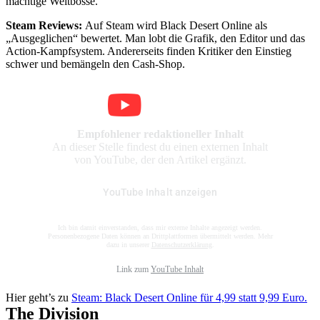
mächtige Weltbosse.
Steam Reviews:
Auf Steam wird Black Desert Online als
„Ausgeglichen“ bewertet. Man lobt die Grafik, den Editor und das
Action-Kampfsystem. Andererseits finden Kritiker den Einstieg
schwer und bemängeln den Cash-Shop.
Empfohlener redaktioneller Inhalt
An dieser Stelle findest du einen externen Inhalt
von YouTube, der den Artikel ergänzt.
YouTube Inhalt anzeigen
Ich bin damit einverstanden, dass mir externe Inhalte angezeigt werden.
Personenbezogene Daten können an Drittplattformen übermittelt werden. Mehr
dazu in unserer
Datenschutzerklärung
.
Link zum
YouTube Inhalt
Hier geht’s zu
Steam: Black Desert Online für 4,99 statt 9,99 Euro.
The Division