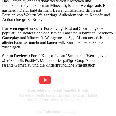
Das Gameplay erinnert dank der vielen Klötzchen und
Interaktionsmöglichkeiten an Minecraft, ist aber weniger aufs Bauen
ausgelegt. Dafür habt ihr mehr Bewegungsfreiheit, da ihr mit
Portalen von Welt zu Welt springt. Außerdem spielen Kämpfe und
Action eine große Rolle.
Für wen eignet es sich?
Portal Knights ist auf Steam ungemein
populär und richtet sich vor allem an Fans von Klötzchen, Sandbox-
Gameplay und Minecraft. Wer gerne spaßige Abenteuer erlebt und
allerlei Kram sammeln und bauen will, kann hier bedenkenlos
zuschlagen.
Steam Reviews:
Portal Knights hat auf Steam eine Wertung von
„Größtenteils Positiv“. Man lobt die spaßige Coop-Action, das
rasante Gameplay und die kinderfreundliche Präsentation.
Empfohlener redaktioneller Inhalt
An dieser Stelle findest du einen externen Inhalt
von YouTube, der den Artikel ergänzt.
YouTube Inhalt anzeigen