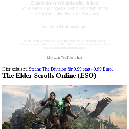
Empfohlener redaktioneller Inhalt
An dieser Stelle findest du einen externen Inhalt
von YouTube, der den Artikel ergänzt.
YouTube Inhalt anzeigen
Ich bin damit einverstanden, dass mir externe Inhalte angezeigt werden.
Personenbezogene Daten können an Drittplattformen übermittelt werden. Mehr
dazu in unserer
Datenschutzerklärung
.
Link zum
YouTube Inhalt
Hier geht’s zu
Steam: The Division für 9,99 statt 49,99 Euro.
The Elder Scrolls Online (ESO)