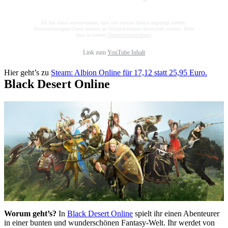
Ich bin damit einverstanden, dass mir externe Inhalte angezeigt werden.
Personenbezogene Daten können an Drittplattformen übermittelt werden. Mehr
dazu in unserer
Datenschutzerklärung
.
Link zum
YouTube Inhalt
Hier geht’s zu
Steam: Albion Online für 17,12 statt 25,95 Euro.
Black Desert Online
Worum geht’s?
In
Black Desert Online
spielt ihr einen Abenteurer
in einer bunten und wunderschönen Fantasy-Welt. Ihr werdet von