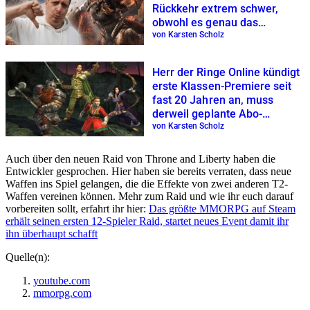
Rückkehr extrem schwer,
obwohl es genau das
Gegenteil erreichen will
von Karsten Scholz
Herr der Ringe Online kündigt
erste Klassen-Premiere seit
fast 20 Jahren an, muss
derweil geplante Abo-
Erhöhung verschieben
von Karsten Scholz
Auch über den neuen Raid von Throne and Liberty haben die
Entwickler gesprochen. Hier haben sie bereits verraten, dass neue
Waffen ins Spiel gelangen, die die Effekte von zwei anderen T2-
Waffen vereinen können. Mehr zum Raid und wie ihr euch darauf
vorbereiten sollt, erfahrt ihr hier:
Das größte MMORPG auf Steam
erhält seinen ersten 12-Spieler Raid, startet neues Event damit ihr
ihn überhaupt schafft
Quelle(n):
youtube.com
mmorpg.com