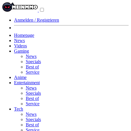
Navigationsmenü
aus-/einklappen
Anmelden / Registrieren
Homepage
News
Videos
Gaming
News
Specials
Best of
Service
Anime
Entertainment
News
Specials
Best of
Service
Tech
News
Specials
Best of
Service