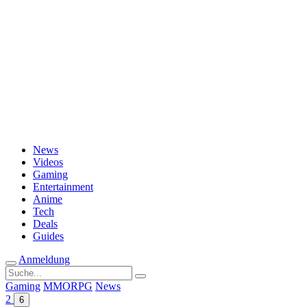
Passwort vergessen?
News
Videos
Gaming
Entertainment
Anime
Tech
Deals
Guides
Anmeldung
Suche
nach:
Gaming
MMORPG
News
2
6