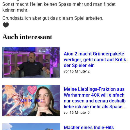
Sonst macht Heilen keinen Spass mehr und man findet
keinen mehr.
Grundsätzlich aber gut das die am Spiel arbeiten.
0
Auch interessant
Aion 2 macht Gründerpakete
wertiger, geht damit auf Kritik
der Spieler ein
vor 15 Minuten
2
Meine Lieblings-Fraktion aus
Warhammer 40K will einfach
MEINUNG
nur essen und genau deshalb
liebe ich sie mehr als Space
Marines und Co.
vor 16 Minuten
0
Macher eines Indie-Hits