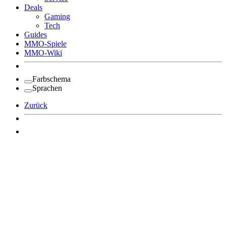
Deals
Gaming
Tech
Guides
MMO-Spiele
MMO-Wiki
Farbschema
Sprachen
Zurück
Angemeldet bleiben