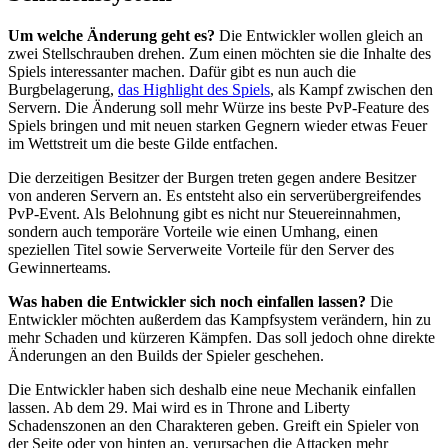
Um welche Änderung geht es?
Die Entwickler wollen gleich an
zwei Stellschrauben drehen. Zum einen möchten sie die Inhalte des
Spiels interessanter machen. Dafür gibt es nun auch die
Burgbelagerung,
das Highlight des Spiels
, als Kampf zwischen den
Servern. Die Änderung soll mehr Würze ins beste PvP-Feature des
Spiels bringen und mit neuen starken Gegnern wieder etwas Feuer
im Wettstreit um die beste Gilde entfachen.
Die derzeitigen Besitzer der Burgen treten gegen andere Besitzer
von anderen Servern an. Es entsteht also ein serverübergreifendes
PvP-Event. Als Belohnung gibt es nicht nur Steuereinnahmen,
sondern auch temporäre Vorteile wie einen Umhang, einen
speziellen Titel sowie Serverweite Vorteile für den Server des
Gewinnerteams.
Was haben die Entwickler sich noch einfallen lassen?
Die
Entwickler möchten außerdem das Kampfsystem verändern, hin zu
mehr Schaden und kürzeren Kämpfen. Das soll jedoch ohne direkte
Änderungen an den Builds der Spieler geschehen.
Die Entwickler haben sich deshalb eine neue Mechanik einfallen
lassen. Ab dem 29. Mai wird es in Throne and Liberty
Schadenszonen an den Charakteren geben. Greift ein Spieler von
der Seite oder von hinten an, verursachen die Attacken mehr