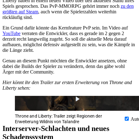
Liberty haben in einem neuen Video über den aktuellen Stand ihres
Spiels gesprochen. Das PvP-MMORPG gehört immer noch
zu den
größten auf Steam
, auch wenn die Spielerzahlen weiterhin
rückläufig sind.
Ein Grund dafür könnte das Kernfeature PvP sein. Im Video auf
YouTube
verraten die Entwickler, dass es gerade im 2 gegen 2
derzeit recht langweilig zugeht. So soll die aktuelle Meta darauf
aufbauen, möglichst defensiv aufgestellt zu sein, was die Kämpfe in
die Länge zieht.
Genau an diesem Punkt möchten die Entwickler ansetzen, ohne
dabei die Builds der Spieler zu verändern, denn das gäbe wohl
Ärger mit der Community.
Hier könnt ihr den Trailer zur ersten Erweiterung von Throne and
Liberty sehen:
Throne and Liberty: Trailer zeigt Regionen der
Aut
Erweiterung Wildnis von Talandre
Interserver-Schlachten und neues
Schadenssystem