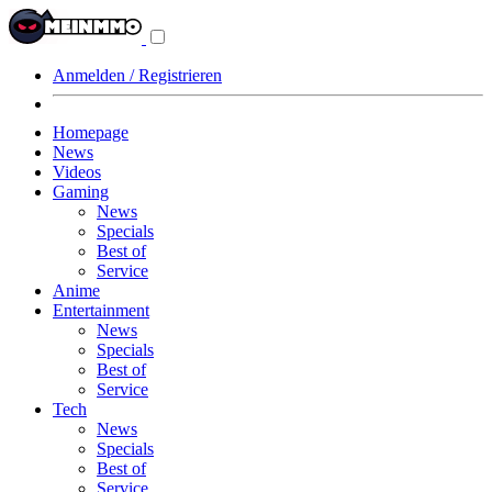
Navigationsmenü
aus-/einklappen
Anmelden / Registrieren
Homepage
News
Videos
Gaming
News
Specials
Best of
Service
Anime
Entertainment
News
Specials
Best of
Service
Tech
News
Specials
Best of
Service