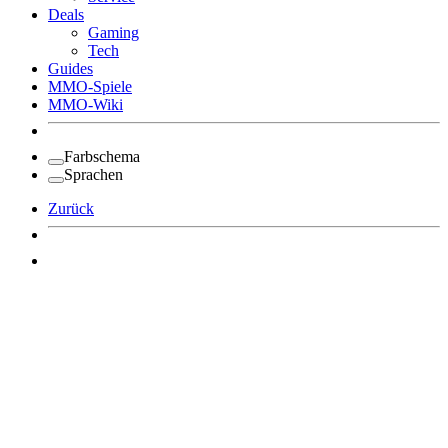
Deals
Gaming
Tech
Guides
MMO-Spiele
MMO-Wiki
Farbschema
Sprachen
Zurück
Angemeldet bleiben