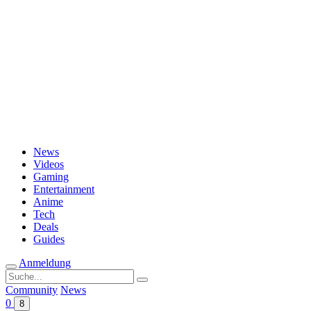
Passwort vergessen?
News
Videos
Gaming
Entertainment
Anime
Tech
Deals
Guides
Anmeldung
Suche
nach:
Community
News
0
8