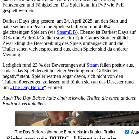
Fahrzeugen und Fähigkeiten. Das Spiel kann im PvP wie PvE
gespielt werden.
Darkest Days ging gestern, am 24. April 2025, an den Start und
hatte seither im Peak eine Spielerschaft von rund 4.084
gleichzeitigen Spielern (via
SteamDB
). Ebenso ist Darkest Days auf
iOS- und Android-Geräten sowie im Epic Games Store erhältlich.
Zwar klingt die Beschreibung des Spiels umfangreich und die
Trailer sehen vielversprechend aus, doch Spieler sind da anderer
Meinung.
Lediglich rund 23 % der Bewertungen auf
Steam
fallen positiv aus,
sodass das Spiel derzeit bei einer Wertung von „Größtenteils
negativ“ steht. Spieler warnen sogar davor, sich nicht von den
Trailern überzeugen zu lassen und fühlen sich an das Desaster rund
um „
The Day Before
“ erinnert.
Auch The Day Before hatte eindrucksvolle Trailer, die einen anderen
Eindruck vermittelten:
The Day Before gibt neue Eindrücke im finalen Trailer
Aut
„Sieht aus wie PUBG, klingt wie ein