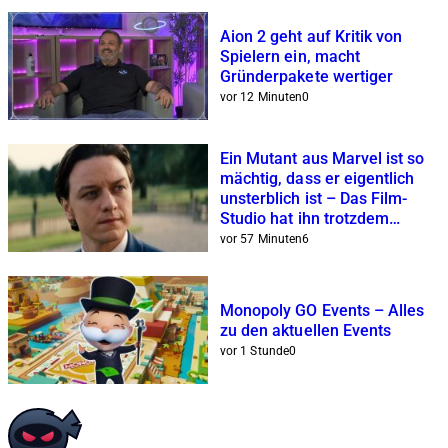
Aion 2 geht auf Kritik von
Spielern ein, macht
Gründerpakete wertiger
vor 12 Minuten
0
Ein Mutant aus Marvel ist so
mächtig, dass er eigentlich
unsterblich ist – Das Film-
Studio hat ihn trotzdem
unspektakulär erledigt
vor 57 Minuten
6
Monopoly GO Events – Alles
zu den aktuellen Events
vor 1 Stunde
0