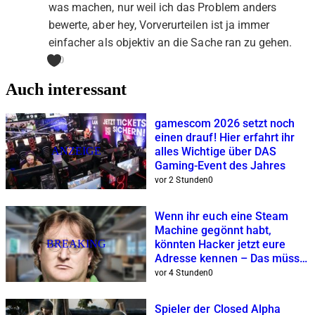
was machen, nur weil ich das Problem anders
bewerte, aber hey, Vorverurteilen ist ja immer
einfacher als objektiv an die Sache ran zu gehen.
0
Auch interessant
gamescom 2026 setzt noch
einen drauf! Hier erfahrt ihr
ANZEIGE
alles Wichtige über DAS
Gaming-Event des Jahres
vor 2 Stunden
0
Wenn ihr euch eine Steam
Machine gegönnt habt,
BREAKING
könnten Hacker jetzt eure
Adresse kennen – Das müsst
ihr wissen
vor 4 Stunden
0
Spieler der Closed Alpha