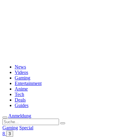
Passwort vergessen?
News
Videos
Gaming
Entertainment
Anime
Tech
Deals
Guides
Anmeldung
Suche
nach:
Gaming
Special
8
3