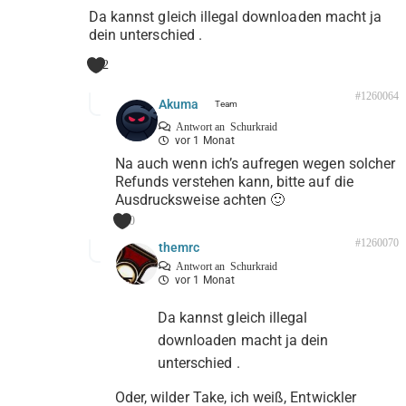
Da kannst gleich illegal downloaden macht ja
dein unterschied .
2
#1260064
Akuma
Antwort an
Schurkraid
vor 1 Monat
Na auch wenn ich’s aufregen wegen solcher
Refunds verstehen kann, bitte auf die
Ausdrucksweise achten 🙂
0
#1260070
themrc
Antwort an
Schurkraid
vor 1 Monat
Da kannst gleich illegal
downloaden macht ja dein
unterschied .
Oder, wilder Take, ich weiß, Entwickler