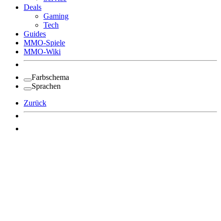
Deals
Gaming
Tech
Guides
MMO-Spiele
MMO-Wiki
Farbschema
Sprachen
Zurück
Angemeldet bleiben