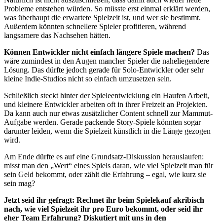
Probleme entstehen würden. So müsste erst einmal erklärt werden,
was überhaupt die erwartete Spielzeit ist, und wer sie bestimmt.
Außerdem könnten schnellere Spieler profitieren, während
langsamere das Nachsehen hätten.
Können Entwickler nicht einfach längere Spiele machen?
Das
wäre zumindest in den Augen mancher Spieler die naheliegendere
Lösung. Das dürfte jedoch gerade für Solo-Entwickler oder sehr
kleine Indie-Studios nicht so einfach umzusetzen sein.
Schließlich steckt hinter der Spieleentwicklung ein Haufen Arbeit,
und kleinere Entwickler arbeiten oft in ihrer Freizeit an Projekten.
Da kann auch nur etwas zusätzlicher Content schnell zur Mammut-
Aufgabe werden. Gerade packende Story-Spiele könnten sogar
darunter leiden, wenn die Spielzeit künstlich in die Länge gezogen
wird.
Am Ende dürfte es auf eine Grundsatz-Diskussion herauslaufen:
misst man den „Wert“ eines Spiels daran, wie viel Spielzeit man für
sein Geld bekommt, oder zählt die Erfahrung – egal, wie kurz sie
sein mag?
Jetzt seid ihr gefragt: Rechnet ihr beim Spielekauf akribisch
nach, wie viel Spielzeit ihr pro Euro bekommt, oder seid ihr
eher Team Erfahrung? Diskutiert mit uns in den