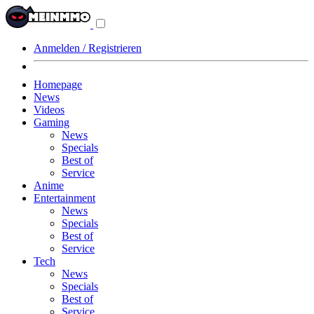
Navigationsmenü
aus-/einklappen
Anmelden / Registrieren
Homepage
News
Videos
Gaming
News
Specials
Best of
Service
Anime
Entertainment
News
Specials
Best of
Service
Tech
News
Specials
Best of
Service