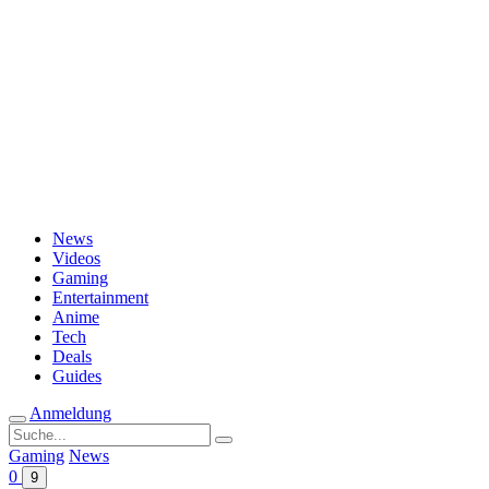
Passwort vergessen?
News
Videos
Gaming
Entertainment
Anime
Tech
Deals
Guides
Anmeldung
Suche
nach:
Gaming
News
0
9