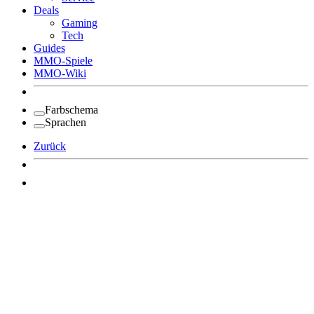
Deals
Gaming
Tech
Guides
MMO-Spiele
MMO-Wiki
Farbschema
Sprachen
Zurück
Angemeldet bleiben