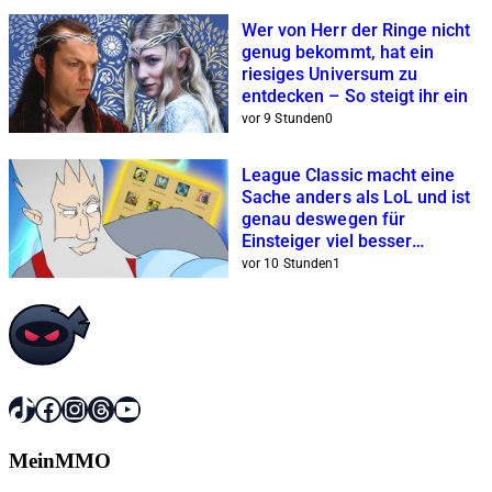
Wer von Herr der Ringe nicht
genug bekommt, hat ein
riesiges Universum zu
entdecken – So steigt ihr ein
vor 9 Stunden
0
League Classic macht eine
Sache anders als LoL und ist
genau deswegen für
Einsteiger viel besser
geeignet
vor 10 Stunden
1
TikTok
Facebook
Instagram
Threads
YouTube
MeinMMO