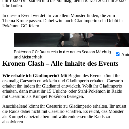
um 10:00 Uhr starten und bis Sonntag, dem 18. Mai 2025 um 20:00
Uhr laufen.
In diesem Event werdet ihr vor allem Monster finden, die zum
Thema Krone passen. Dabei wird auch Gladimperio sein Debüt in
Pokémon GO feiern.
Pokémon GO: Das steckt in der neuen Season Mächtig
Aut
und Meisterhaft
Kronen-Clash – Alle Inhalte des Events
Wie erhalte ich Gladimperio?
Mit Beginn des Events könnt ihr
erstmalig Caesurio entwickeln und Gladimperio erhalten. Caesurio
erhaltet ihr, indem ihr Gladiantri entwickelt. Wollt ihr Gladimperio
erhalten, dann müsst ihr 15 Unlicht- oder Stahl-Pokémon in Raids
mit Caesurio als Kumpel-Pokémon besiegen.
Anschließend könnt ihr Caesurio zu Gladimperio erhalten. Ihr müsst
die Raids dabei nicht mit Caesurio schaffen. Es reicht, das Monster
als Kumpel dabeizuhaben und währenddessen die Raids zu
absolvieren.