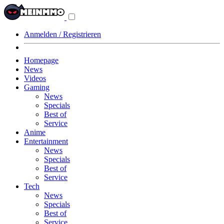
Navigationsmenü
aus-/einklappen
Anmelden / Registrieren
Homepage
News
Videos
Gaming
News
Specials
Best of
Service
Anime
Entertainment
News
Specials
Best of
Service
Tech
News
Specials
Best of
Service