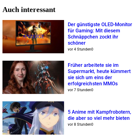
Auch interessant
Der günstigste OLED-Monitor
für Gaming: Mit diesem
ANZEIGE
Schnäppchen zockt ihr
schöner
vor 4 Stunden
0
Früher arbeitete sie im
Supermarkt, heute kümmert
sie sich um eins der
erfolgreichsten MMOs
vor 7 Stunden
0
5 Anime mit Kampfrobotern,
die aber so viel mehr bieten
vor 8 Stunden
0