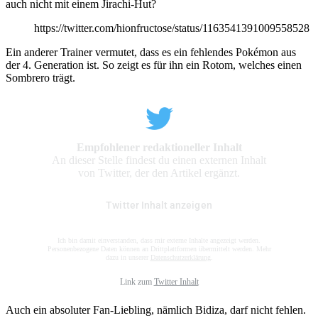
auch nicht mit einem Jirachi-Hut?
https://twitter.com/hionfructose/status/1163541391009558528
Ein anderer Trainer vermutet, dass es ein fehlendes Pokémon aus
der 4. Generation ist. So zeigt es für ihn ein Rotom, welches einen
Sombrero trägt.
Empfohlener redaktioneller Inhalt
An dieser Stelle findest du einen externen Inhalt
von Twitter, der den Artikel ergänzt.
Twitter Inhalt anzeigen
Ich bin damit einverstanden, dass mir externe Inhalte angezeigt werden.
Personenbezogene Daten können an Drittplattformen übermittelt werden. Mehr
dazu in unserer
Datenschutzerklärung
.
Link zum
Twitter Inhalt
Auch ein absoluter Fan-Liebling, nämlich Bidiza, darf nicht fehlen.