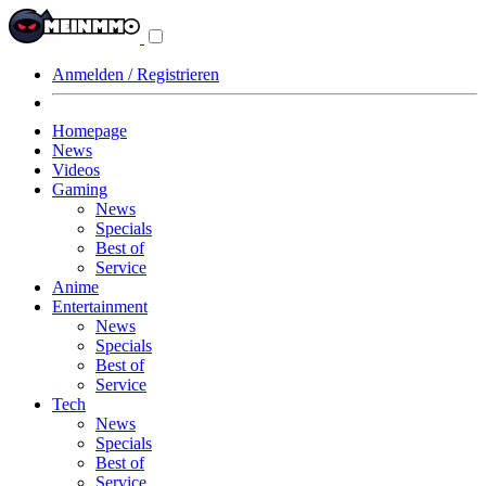
Navigationsmenü
aus-/einklappen
Anmelden / Registrieren
Homepage
News
Videos
Gaming
News
Specials
Best of
Service
Anime
Entertainment
News
Specials
Best of
Service
Tech
News
Specials
Best of
Service