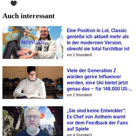
0
Auch interessant
Eine Position in LoL Classic
genieße ich aktuell mehr als
MEINUNG
in der modernen Version,
obwohl sie total furchtbar ist
vor 2 Stunden
0
Viele der Generation Z
würden gerne Influencer
werden, eine Uni bietet jetzt
genau das – für 148.000 US-
Dollar
vor 2 Stunden
0
„Sie sind keine Entwickler“:
Ex-Chef von Anthem warnt
vor dem Feedback der Fans
auf Spiele
vor 4 Stunden
3