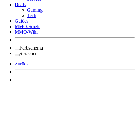
Deals
Gaming
Tech
Guides
MMO-Spiele
MMO-Wiki
Farbschema
Sprachen
Zurück
Angemeldet bleiben