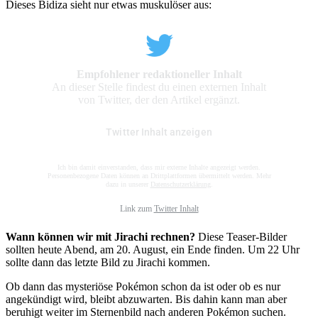
Dieses Bidiza sieht nur etwas muskulöser aus:
Empfohlener redaktioneller Inhalt
An dieser Stelle findest du einen externen Inhalt
von Twitter, der den Artikel ergänzt.
Twitter Inhalt anzeigen
Ich bin damit einverstanden, dass mir externe Inhalte angezeigt werden.
Personenbezogene Daten können an Drittplattformen übermittelt werden. Mehr
dazu in unserer
Datenschutzerklärung
.
Link zum
Twitter Inhalt
Wann können wir mit Jirachi rechnen?
Diese Teaser-Bilder
sollten heute Abend, am 20. August, ein Ende finden. Um 22 Uhr
sollte dann das letzte Bild zu Jirachi kommen.
Ob dann das mysteriöse Pokémon schon da ist oder ob es nur
angekündigt wird, bleibt abzuwarten. Bis dahin kann man aber
beruhigt weiter im Sternenbild nach anderen Pokémon suchen.