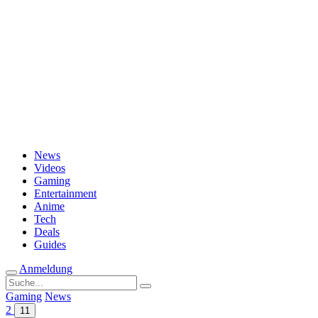
Passwort vergessen?
News
Videos
Gaming
Entertainment
Anime
Tech
Deals
Guides
Anmeldung
Suche
nach:
Gaming
News
2
11