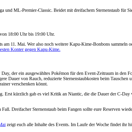
ga und ML-Premier-Classic. Beidet mit dreifachem Sternenstaub für Si
von 18:00 Uhr bis 19:00 Uhr.
its am 11. Mai. Wer also noch weitere Kapu-Kime-Bonbons sammeln od
besten Konter gegen Kapu-Kime.
ay, der ein ausgewähltes Pokémon für den Event-Zeitraum in den Foku
ere Dauer von Rauch, reduzierte Sternenstaubkosten beim Tauschen un
Trainer verschenken könnt.
. Erst kürzlich gab es viel Kritik an Niantic, die die Dauer der C-Da
 Fall. Dreifacher Sternenstaub beim Fangen sollte eure Reserven wiede
Mai
zeigt euch alle Inhalte des Events. Im Laufe der Woche findet ih