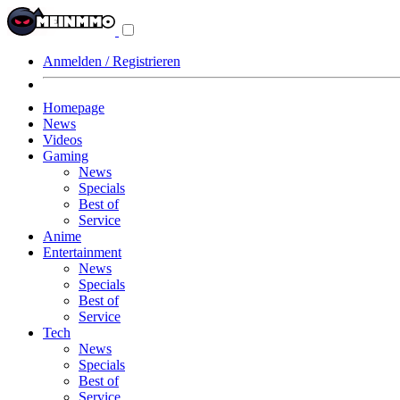
Navigationsmenü
aus-/einklappen
Anmelden / Registrieren
Homepage
News
Videos
Gaming
News
Specials
Best of
Service
Anime
Entertainment
News
Specials
Best of
Service
Tech
News
Specials
Best of
Service