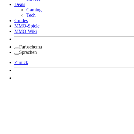
Deals
Gaming
Tech
Guides
MMO-Spiele
MMO-Wiki
Farbschema
Sprachen
Zurück
Angemeldet bleiben