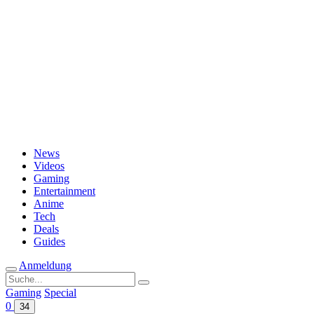
Passwort vergessen?
News
Videos
Gaming
Entertainment
Anime
Tech
Deals
Guides
Anmeldung
Suche
nach:
Gaming
Special
0
34