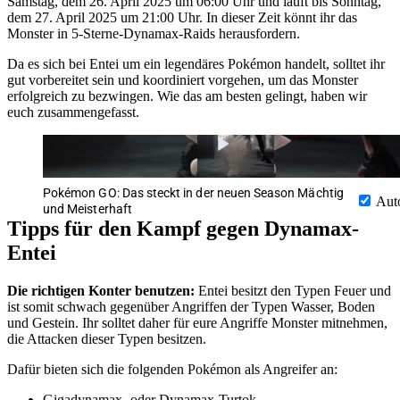
Samstag, dem 26. April 2025 um 06:00 Uhr und läuft bis Sonntag,
dem 27. April 2025 um 21:00 Uhr. In dieser Zeit könnt ihr das
Monster in 5-Sterne-Dynamax-Raids herausfordern.
Da es sich bei Entei um ein legendäres Pokémon handelt, solltet ihr
gut vorbereitet sein und koordiniert vorgehen, um das Monster
erfolgreich zu bezwingen. Wie das am besten gelingt, haben wir
euch zusammengefasst.
Pokémon GO: Das steckt in der neuen Season Mächtig
Aut
und Meisterhaft
Tipps für den Kampf gegen Dynamax-
Entei
Die richtigen Konter benutzen:
Entei besitzt den Typen Feuer und
ist somit schwach gegenüber Angriffen der Typen Wasser, Boden
und Gestein. Ihr solltet daher für eure Angriffe Monster mitnehmen,
die Attacken dieser Typen besitzen.
Dafür bieten sich die folgenden Pokémon als Angreifer an:
Gigadynamax- oder Dynamax-Turtok