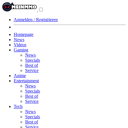
Navigationsmenü
aus-/einklappen
Anmelden / Registrieren
Homepage
News
Videos
Gaming
News
Specials
Best of
Service
Anime
Entertainment
News
Specials
Best of
Service
Tech
News
Specials
Best of
Service