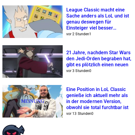
League Classic macht eine
Sache anders als LoL und ist
genau deswegen für
Einsteiger viel besser
geeignet
vor 2 Stunden
1
21 Jahre, nachdem Star Wars
den Jedi-Orden begraben hat,
gibt es plötzlich einen neuen
vor 3 Stunden
0
Eine Position in LoL Classic
genieße ich aktuell mehr als
MEINUNG
in der modernen Version,
obwohl sie total furchtbar ist
vor 13 Stunden
0