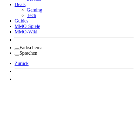
Deals
Gaming
Tech
Guides
MMO-Spiele
MMO-Wiki
Farbschema
Sprachen
Zurück
Angemeldet bleiben