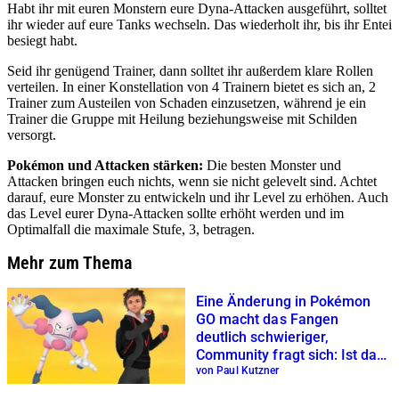
Habt ihr mit euren Monstern eure Dyna-Attacken ausgeführt, solltet
ihr wieder auf eure Tanks wechseln. Das wiederholt ihr, bis ihr Entei
besiegt habt.
Seid ihr genügend Trainer, dann solltet ihr außerdem klare Rollen
verteilen. In einer Konstellation von 4 Trainern bietet es sich an, 2
Trainer zum Austeilen von Schaden einzusetzen, während je ein
Trainer die Gruppe mit Heilung beziehungsweise mit Schilden
versorgt.
Pokémon und Attacken stärken:
Die besten Monster und
Attacken bringen euch nichts, wenn sie nicht gelevelt sind. Achtet
darauf, eure Monster zu entwickeln und ihr Level zu erhöhen. Auch
das Level eurer Dyna-Attacken sollte erhöht werden und im
Optimalfall die maximale Stufe, 3, betragen.
Mehr zum Thema
Eine Änderung in Pokémon
GO macht das Fangen
deutlich schwieriger,
Community fragt sich: Ist das
ein Bug oder Update?
von Paul Kutzner