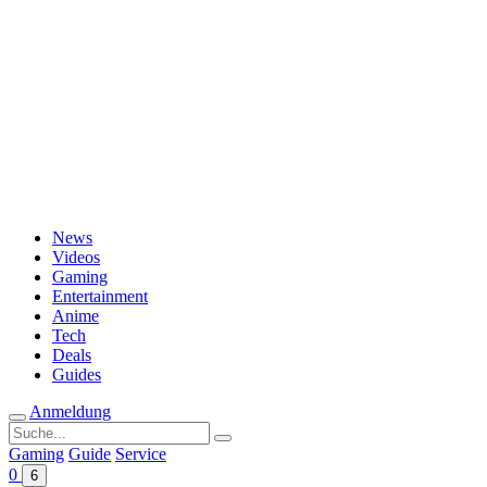
Passwort vergessen?
News
Videos
Gaming
Entertainment
Anime
Tech
Deals
Guides
Anmeldung
Suche
nach:
Gaming
Guide
Service
0
6