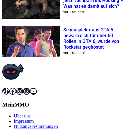
jetzt Nachbarn ins Housing –
Was hat es damit auf sich?
vor 1 Stunde
0
Schauspieler aus GTA 5
bewarb sich für über 60
Rollen in GTA 6, wurde von
Rockstar geghostet
vor 1 Stunde
0
TikTok
Facebook
Instagram
Threads
YouTube
MeinMMO
Über uns
Impressum
Nutzungsbestimmungen