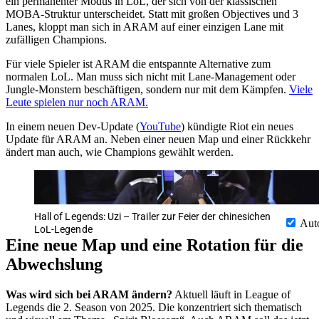
ein permanenter Modus in LoL, der sich von der klassischen
MOBA-Struktur unterscheidet. Statt mit großen Objectives und 3
Lanes, kloppt man sich in ARAM auf einer einzigen Lane mit
zufälligen Champions.
Für viele Spieler ist ARAM die entspannte Alternative zum
normalen LoL. Man muss sich nicht mit Lane-Management oder
Jungle-Monstern beschäftigen, sondern nur mit dem Kämpfen.
Viele
Leute spielen nur noch ARAM.
In einem neuen Dev-Update (
YouTube
) kündigte Riot ein neues
Update für ARAM an. Neben einer neuen Map und einer Rückkehr
ändert man auch, wie Champions gewählt werden.
Hall of Legends: Uzi – Trailer zur Feier der chinesichen
Aut
LoL-Legende
Eine neue Map und eine Rotation für die
Abwechslung
Was wird sich bei ARAM ändern?
Aktuell läuft in League of
Legends die 2. Season von 2025. Die konzentriert sich thematisch