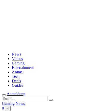
Passwort vergessen?
News
Videos
Gaming
Entertainment
Anime
Tech
Deals
Guides
Anmeldung
Suche
nach:
Gaming
News
0
4