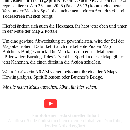
und visuell am Thema
Spirit Blossom
. Auch ARAM soll das jetzt
repräsentieren. Am 25. Juni 2025 (Patch 25.13) kommt eine neue
Version der Map ins Spiel, die auch einen anderen Soundtrack und
Todesscreen mit sich bringt.
Hierbei ändern sich auch die Hexgates, ihr habt jetzt oben und unten
in der Mitte der Map 2 Portale.
Um eine gewisse Abwechslung zu gewährleisten, wird der Stil der
Map aber rotiert. Dafür kehrt auch die beliebte Piraten-Map
Butcher’s Bridge zurück. Die Map kam zum ersten Mal beim
Bilgewater: Burning Tides
-Event ins Spiel. In dieser Map gibt es
jetzt Kanonen, die einen direkt in die Action schießen.
Wenn ihr also ein ARAM startet, bekommt ihr eine der 3 Maps:
Howling Abyss, Spirit Blossom oder Butcher’s Bridge.
Wie die neuen Maps aussehen, könnt ihr hier sehen:
Empfohlener redaktioneller Inhalt
An dieser Stelle findest du einen externen Inhalt von YouTube,
der den Artikel ergänzt.