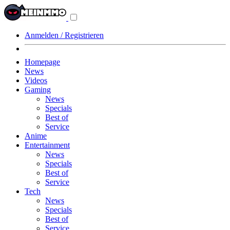
Navigationsmenü
aus-/einklappen
Anmelden / Registrieren
Homepage
News
Videos
Gaming
News
Specials
Best of
Service
Anime
Entertainment
News
Specials
Best of
Service
Tech
News
Specials
Best of
Service