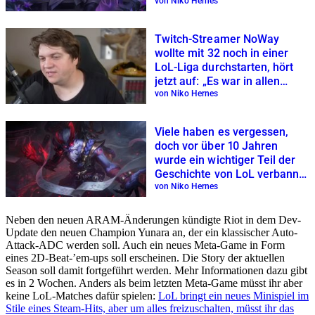
von Niko Hernes
Twitch-Streamer NoWay
wollte mit 32 noch in einer
LoL-Liga durchstarten, hört
jetzt auf: „Es war in allen
Bereichen ein Fehler“
von Niko Hernes
Viele haben es vergessen,
doch vor über 10 Jahren
wurde ein wichtiger Teil der
Geschichte von LoL verbannt,
aber es wurde nicht alles
von Niko Hernes
entfernt
Neben den neuen ARAM-Änderungen kündigte Riot in dem Dev-
Update den neuen Champion Yunara an, der ein klassischer Auto-
Attack-ADC werden soll. Auch ein neues Meta-Game in Form
eines 2D-Beat-’em-ups soll erscheinen. Die Story der aktuellen
Season soll damit fortgeführt werden. Mehr Informationen dazu gibt
es in 2 Wochen. Anders als beim letzten Meta-Game müsst ihr aber
keine LoL-Matches dafür spielen:
LoL bringt ein neues Minispiel im
Stile eines Steam-Hits, aber um alles freizuschalten, müsst ihr das