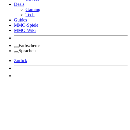
Deals
Gaming
Tech
Guides
MMO-Spiele
MMO-Wiki
Farbschema
Sprachen
Zurück
Angemeldet bleiben