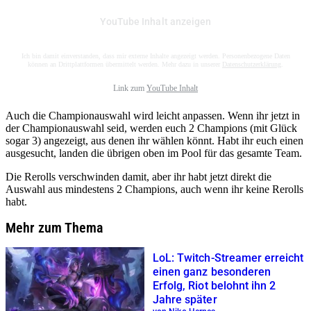
YouTube Inhalt anzeigen
Ich bin damit einverstanden, dass mir externe Inhalte angezeigt werden. Personenbezogene Daten
können an Drittplattformen übermittelt werden. Mehr dazu in unserer
Datenschutzerklärung
.
Link zum
YouTube Inhalt
Auch die Championauswahl wird leicht anpassen. Wenn ihr jetzt in
der Championauswahl seid, werden euch 2 Champions (mit Glück
sogar 3) angezeigt, aus denen ihr wählen könnt. Habt ihr euch einen
ausgesucht, landen die übrigen oben im Pool für das gesamte Team.
Die Rerolls verschwinden damit, aber ihr habt jetzt direkt die
Auswahl aus mindestens 2 Champions, auch wenn ihr keine Rerolls
habt.
Mehr zum Thema
LoL: Twitch-Streamer erreicht
einen ganz besonderen
Erfolg, Riot belohnt ihn 2
Jahre später