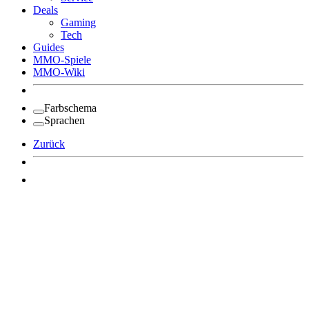
Deals
Gaming
Tech
Guides
MMO-Spiele
MMO-Wiki
Farbschema
Sprachen
Zurück
Angemeldet bleiben