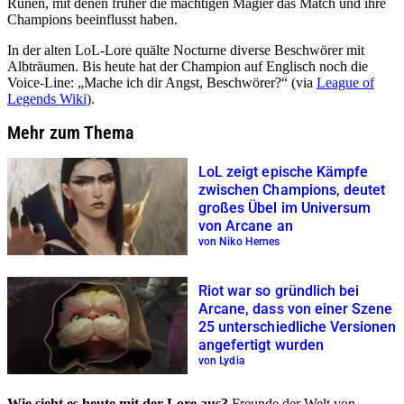
Runen, mit denen früher die mächtigen Magier das Match und ihre
Champions beeinflusst haben.
In der alten LoL-Lore quälte Nocturne diverse Beschwörer mit
Albträumen. Bis heute hat der Champion auf Englisch noch die
Voice-Line:
Mache ich dir Angst, Beschwörer?
(via
League of
Legends Wiki
).
Mehr zum Thema
LoL zeigt epische Kämpfe
zwischen Champions, deutet
großes Übel im Universum
von Arcane an
von Niko Hernes
Riot war so gründlich bei
Arcane, dass von einer Szene
25 unterschiedliche Versionen
angefertigt wurden
von Lydia
Wie sieht es heute mit der Lore aus?
Freunde der Welt von