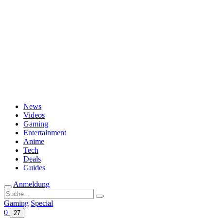
Passwort vergessen?
News
Videos
Gaming
Entertainment
Anime
Tech
Deals
Guides
Anmeldung
Suche
nach:
Gaming
Special
0
27