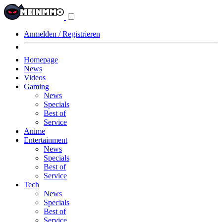
Navigationsmenü
aus-/einklappen
Anmelden / Registrieren
Homepage
News
Videos
Gaming
News
Specials
Best of
Service
Anime
Entertainment
News
Specials
Best of
Service
Tech
News
Specials
Best of
Service