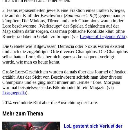
ihr auch im ersten LoL-Trailer sehen.
2 Teams repräsentierten jeweils eine Fraktion eines uralten Krieges,
die auf der Kluft der Beschwörer (
Summoner’s Rift
) gegeneinander
kämpften. Die Minions, Türme und auch Champions waren in der
Lore beschworene
Werkzeuge
der Spieler. Schlachten auf der
Map sollten dafür sorgen, dass man politische Konflikte klärt, ohne
Runeterra dabei in Gefahr zu bringen (via
League of Legends Wiki
).
Die Gebiete wie Bilgewasser, Demacia oder Noxus waren existent
und auch die zugehörigen Orte diverser Champions. Die Champions
selbst hatten Lore, die aber nicht ganz so konsequent verfolgt
wurde, wie man es heute kennt.
Große Lore-Geschichten wurden damals über das Journel of Justice
erzählt. Aus der Sicht von Beschwörern schrieb man über diverse
Champions und es ging nicht immer um
ernste
Lore. Morgana
war mal beispielsweise das Bikinimodel für ein Magazin (via
Leaguepedia
).
2014 veränderte Riot aber die Ausrichtung der Lore.
Mehr zum Thema
LoL gesteht sich Verlust der