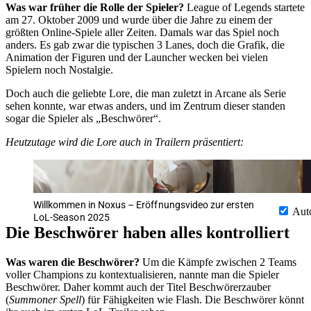
Was war früher die Rolle der Spieler?
League of Legends startete
am 27. Oktober 2009 und wurde über die Jahre zu einem der
größten Online-Spiele aller Zeiten. Damals war das Spiel noch
anders. Es gab zwar die typischen 3 Lanes, doch die Grafik, die
Animation der Figuren und der Launcher wecken bei vielen
Spielern noch Nostalgie.
Doch auch die geliebte Lore, die man zuletzt in Arcane als Serie
sehen konnte, war etwas anders, und im Zentrum dieser standen
sogar die Spieler als
Beschwörer
.
Heutzutage wird die Lore auch in Trailern präsentiert:
Willkommen in Noxus – Eröffnungsvideo zur ersten
Aut
LoL-Season 2025
Die Beschwörer haben alles kontrolliert
Was waren die Beschwörer?
Um die Kämpfe zwischen 2 Teams
voller Champions zu kontextualisieren, nannte man die Spieler
Beschwörer. Daher kommt auch der Titel Beschwörerzauber
(
Summoner Spell
) für Fähigkeiten wie Flash. Die Beschwörer könnt