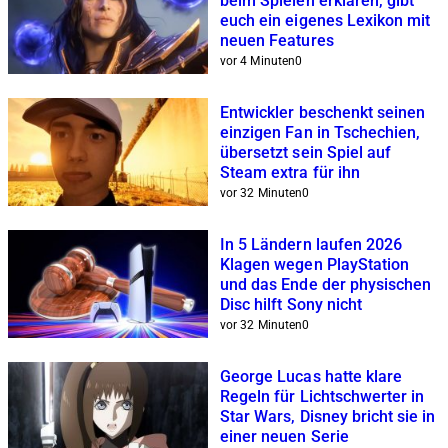
beim Spielen erklären, gibt
euch ein eigenes Lexikon mit
neuen Features
vor 4 Minuten
0
Entwickler beschenkt seinen
einzigen Fan in Tschechien,
übersetzt sein Spiel auf
Steam extra für ihn
vor 32 Minuten
0
In 5 Ländern laufen 2026
Klagen wegen PlayStation
und das Ende der physischen
Disc hilft Sony nicht
vor 32 Minuten
0
George Lucas hatte klare
Regeln für Lichtschwerter in
Star Wars, Disney bricht sie in
einer neuen Serie