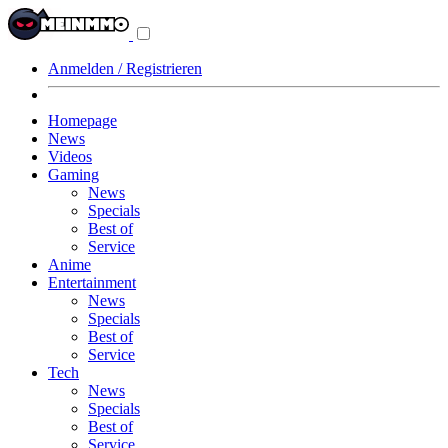
Navigationsmenü
aus-/einklappen
Anmelden / Registrieren
Homepage
News
Videos
Gaming
News
Specials
Best of
Service
Anime
Entertainment
News
Specials
Best of
Service
Tech
News
Specials
Best of
Service