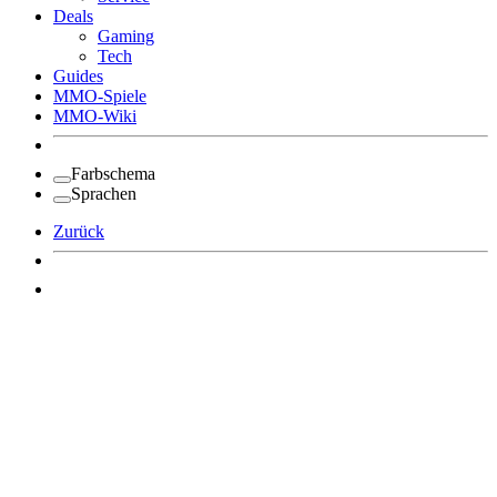
Deals
Gaming
Tech
Guides
MMO-Spiele
MMO-Wiki
Farbschema
Sprachen
Zurück
Angemeldet bleiben