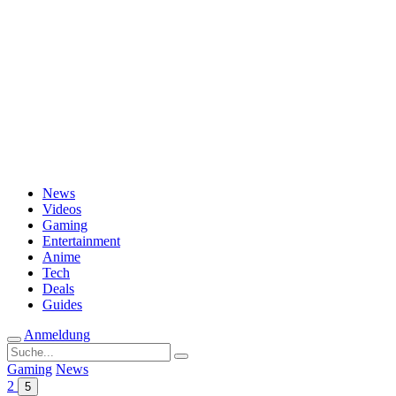
Passwort vergessen?
News
Videos
Gaming
Entertainment
Anime
Tech
Deals
Guides
Anmeldung
Suche
nach:
Gaming
News
2
5