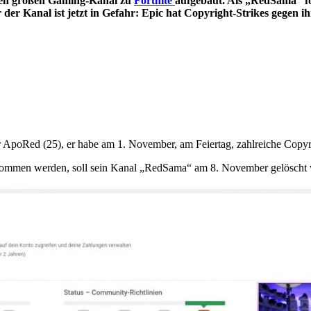
en großen Gaming-Kanal zu
Fortnite
aufgebaut. Als „RedSama“ f
 der Kanal ist jetzt in Gefahr: Epic hat Copyright-Strikes gegen i
 ApoRed (25), er habe am 1. November, am Feiertag, zahlreiche Copyri
enommen werden, soll sein Kanal „RedSama“ am 8. November gelöscht