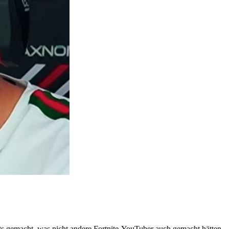
hts gemacht, was nicht andere Fortnite-YouTuber auch gemacht hätten.