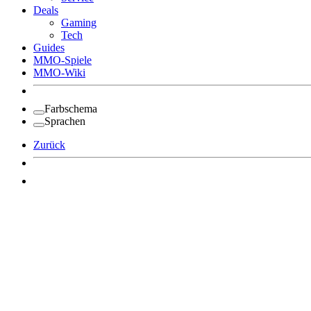
Deals
Gaming
Tech
Guides
MMO-Spiele
MMO-Wiki
Farbschema
Sprachen
Zurück
Angemeldet bleiben