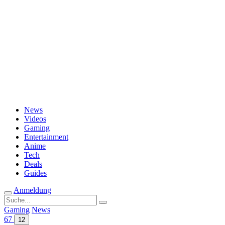
Passwort vergessen?
News
Videos
Gaming
Entertainment
Anime
Tech
Deals
Guides
Anmeldung
Suche
nach:
Gaming
News
67
12