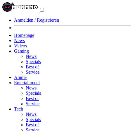
Navigationsmenü
aus-/einklappen
Anmelden / Registrieren
Homepage
News
Videos
Gaming
News
Specials
Best of
Service
Anime
Entertainment
News
Specials
Best of
Service
Tech
News
Specials
Best of
Service