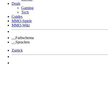
Deals
Gaming
Tech
Guides
MMO-Spiele
MMO-Wiki
Farbschema
Sprachen
Zurück
Angemeldet bleiben