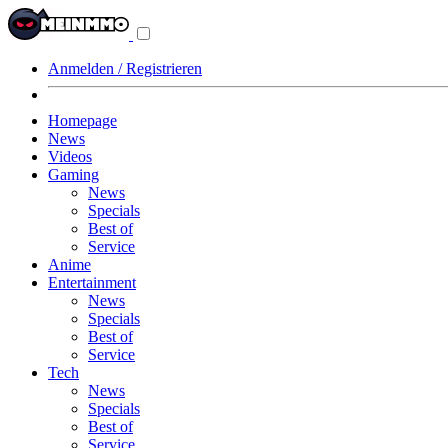
Navigationsmenü
aus-/einklappen
Anmelden / Registrieren
Homepage
News
Videos
Gaming
News
Specials
Best of
Service
Anime
Entertainment
News
Specials
Best of
Service
Tech
News
Specials
Best of
Service