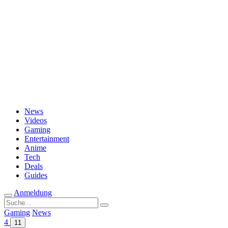
Passwort vergessen?
News
Videos
Gaming
Entertainment
Anime
Tech
Deals
Guides
Anmeldung
Suche
nach:
Gaming
News
4
11