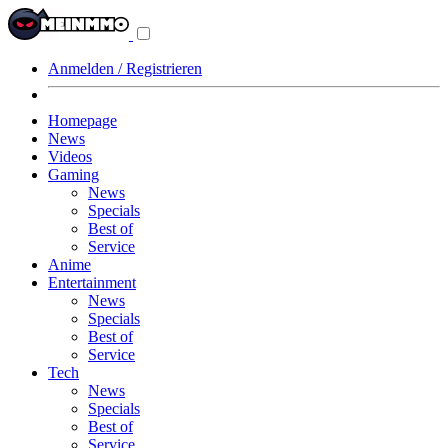
Navigationsmenü
aus-/einklappen
Anmelden / Registrieren
Homepage
News
Videos
Gaming
News
Specials
Best of
Service
Anime
Entertainment
News
Specials
Best of
Service
Tech
News
Specials
Best of
Service