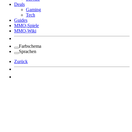
Deals
Gaming
Tech
Guides
MMO-Spiele
MMO-Wiki
Farbschema
Sprachen
Zurück
Angemeldet bleiben