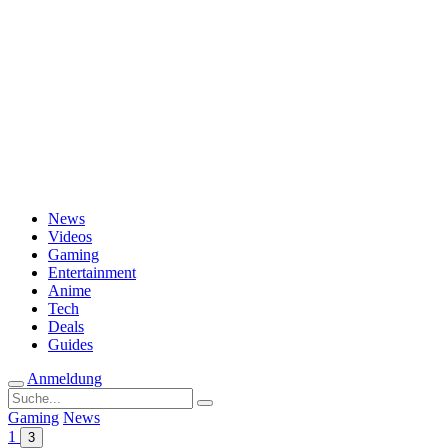
Passwort vergessen?
News
Videos
Gaming
Entertainment
Anime
Tech
Deals
Guides
Anmeldung
Suche
nach:
Gaming
News
1
3