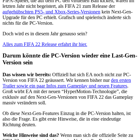
FIFA-Spieler, die auf dem PC den virtuellen Ball kicken, waren im
letzten Jahr nicht begeistert, als FIFA 21 zum Release der
aufgehübschten PS5- und Xbox-Series-Versionen
kein Next-Gen-
Upgrade für den PC erhielt. Grafisch und spielerisch änderte sich
nichts für die PC-Version.
Doch wird es in diesem Jahr genauso sein?
Alles zum FIFA 22 Release erfahrt ihr hier.
Darum könnte die PC-Version wieder eine Last-Gen-
Version sein
Das wissen wir bereits:
Offiziell hat sich EA noch nicht zur PC-
Version von FIFA 22 geäussert. Wir kennen bisher nur
den ersten
Trailer sowie ein paar Infos zum Gameplay und neuen Features
.
Groß wirbt EA mit der neuen “HyperMotion-Technologie”, die
exklusiv auf den Next-Gen-Versionen von FIFA 22 das Gameplay
massiv verändern soll.
Ob diese Next-Gen-Features Einzug in die PC-Version halten, ist
also die Frage. Es gibt erste Hinweise, die in eine eindeutige
Richtung deuten.
Welche Hinweise sind das?
Wenn man sich die offizielle Seite zu