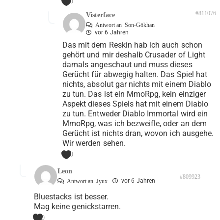
0
#811076
Visterface
Antwort an
Son-Gökhan
vor 6 Jahren
Das mit dem Reskin hab ich auch schon
gehört und mir deshalb Crusader of Light
damals angeschaut und muss dieses
Gerücht für abwegig halten. Das Spiel hat
nichts, absolut gar nichts mit einem Diablo
zu tun. Das ist ein MmoRpg, kein einziger
Aspekt dieses Spiels hat mit einem Diablo
zu tun. Entweder Diablo Immortal wird ein
MmoRpg, was ich bezweifle, oder an dem
Gerücht ist nichts dran, wovon ich ausgehe.
Wir werden sehen.
0
Leon
#809923
vor 6 Jahren
Antwort an
Jyux
Bluestacks ist besser.
Mag keine genickstarren.
0