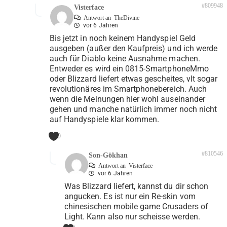
#809948
Visterface
Antwort an
TheDivine
vor 6 Jahren
Bis jetzt in noch keinem Handyspiel Geld
ausgeben (außer den Kaufpreis) und ich werde
auch für Diablo keine Ausnahme machen.
Entweder es wird ein 0815-SmartphoneMmo
oder Blizzard liefert etwas gescheites, vlt sogar
revolutionäres im Smartphonebereich. Auch
wenn die Meinungen hier wohl auseinander
gehen und manche natürlich immer noch nicht
auf Handyspiele klar kommen.
0
#810546
Son-Gökhan
Antwort an
Visterface
vor 6 Jahren
Was Blizzard liefert, kannst du dir schon
angucken. Es ist nur ein Re-skin vom
chinesischen mobile game Crusaders of
Light. Kann also nur scheisse werden.