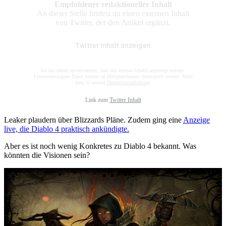
Empfohlener redaktioneller Inhalt
An dieser Stelle findest du einen externen Inhalt
von Twitter, der den Artikel ergänzt.
Twitter Inhalt anzeigen
Ich bin damit einverstanden, dass mir externe Inhalte angezeigt werden.
Personenbezogene Daten können an Drittplattformen übermittelt werden. Mehr
dazu in unserer
Datenschutzerklärung
.
Link zum
Twitter Inhalt
Leaker plaudern über Blizzards Pläne. Zudem ging eine
Anzeige
live, die Diablo 4 praktisch ankündigte.
Aber es ist noch wenig Konkretes zu Diablo 4 bekannt. Was
könnten die Visionen sein?