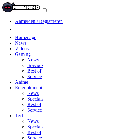
Navigationsmenü
aus-/einklappen
Anmelden / Registrieren
Homepage
News
Videos
Gaming
News
Specials
Best of
Service
Anime
Entertainment
News
Specials
Best of
Service
Tech
News
Specials
Best of
Service