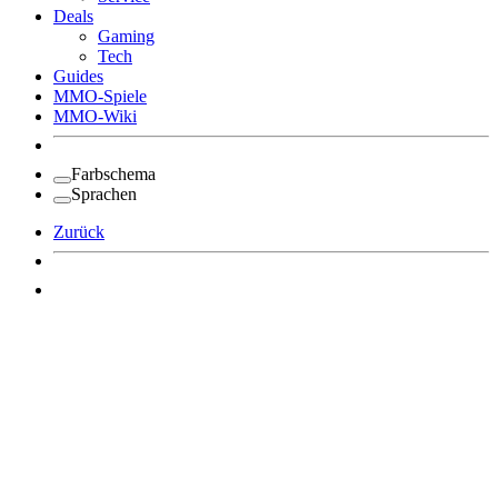
Deals
Gaming
Tech
Guides
MMO-Spiele
MMO-Wiki
Farbschema
Sprachen
Zurück
Angemeldet bleiben