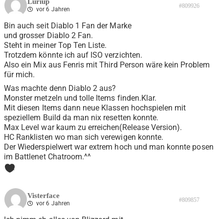
Luriup
#809926
vor 6 Jahren
Bin auch seit Diablo 1 Fan der Marke
und grosser Diablo 2 Fan.
Steht in meiner Top Ten Liste.
Trotzdem könnte ich auf ISO verzichten.
Also ein Mix aus Fenris mit Third Person wäre kein Problem
für mich.
Was machte denn Diablo 2 aus?
Monster metzeln und tolle Items finden.Klar.
Mit diesen Items dann neue Klassen hochspielen mit
speziellem Build da man nix resetten konnte.
Max Level war kaum zu erreichen(Release Version).
HC Ranklisten wo man sich verewigen konnte.
Der Wiederspielwert war extrem hoch und man konnte posen
im Battlenet Chatroom.^^
1
Visterface
#809857
vor 6 Jahren