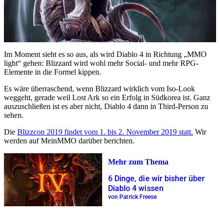
Im Moment sieht es so aus, als wird Diablo 4 in Richtung „MMO
light“ gehen: Blizzard wird wohl mehr Social- und mehr RPG-
Elemente in die Formel kippen.
Es wäre überraschend, wenn Blizzard wirklich vom Iso-Look
weggeht, gerade weil Lost Ark so ein Erfolg in Südkorea ist. Ganz
auszuschließen ist es aber nicht, Diablo 4 dann in Third-Person zu
sehen.
Die
Blizzcon 2019 findet vom 1. bis 2. November 2019 statt.
Wir
werden auf MeinMMO darüber berichten.
Mehr zum Thema
6 Dinge, die wir bisher über
Diablo 4 wissen
von Patrick Freese