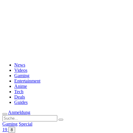
Passwort vergessen?
News
Videos
Gaming
Entertainment
Anime
Tech
Deals
Guides
Anmeldung
Suche
nach:
Gaming
Special
19
8