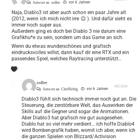
vor 6 Jahren
Antwort an
xollee
Naja, Diablo3 ist aber auch schon ein paar Jahre alt
(2012, wenn ich mich nicht irre 😉 ). Und dafür sieht es
immer noch super aus.
Außerdem ging es doch bei Diablo 3 nie darum eine
Grafikhu*e zu sein, sondern um das Game an sich.
Wenn du etwas wunderschönes und grafisch
eindrucksvolles willst, dann kauf dir eine RTX und ein
passendes Spiel, welches Raytracing unterstützt…
0
xollee
#811644
vor 6 Jahren
Antwort an
ChefHeftig
Diablo3 fühlt sich technisch immer noch gut an. Die
Steuerung, die zerstörbare Welt, das Auswirken der
Skills auf die Gegner und sogar die Animationen.
Aber Diablo3 hat grafisch nie gut ausgesehen.
Diablo hat so viel mehr verdient… ich hoffe Diablo4
wird Bombengrafik haben, womit ich aber, wenn ich
die ganzen Spielen von Blizzard/Activision