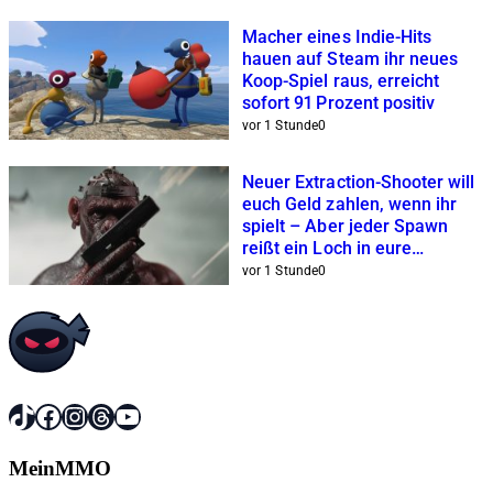
Macher eines Indie-Hits
hauen auf Steam ihr neues
Koop-Spiel raus, erreicht
sofort 91 Prozent positiv
vor 1 Stunde
0
Neuer Extraction-Shooter will
euch Geld zahlen, wenn ihr
spielt – Aber jeder Spawn
reißt ein Loch in eure
Geldbörse
vor 1 Stunde
0
TikTok
Facebook
Instagram
Threads
YouTube
MeinMMO