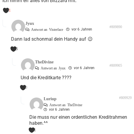
Ich nimm eh alles von Blizzard mit.
-1
Jyux
#809890
vor 6 Jahren
Antwort an
Visterface
Dann lad schonmal dein Handy auf 😉
3
TheDivine
#809905
vor 6 Jahren
Antwort an
Jyux
Und die Kreditkarte ????
0
#809929
Luriup
Antwort an
TheDivine
vor 6 Jahren
Die muss nur einen ordentlichen Kreditrahmen
haben.^^
1