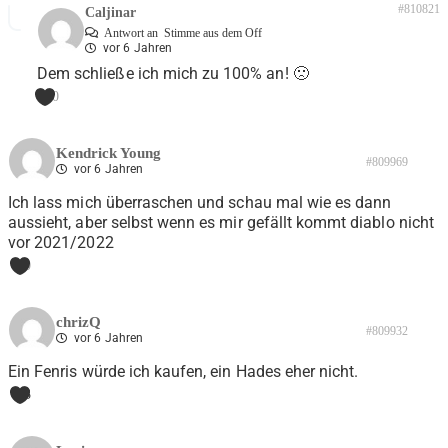
#810821
Caljinar
Antwort an
Stimme aus dem Off
vor 6 Jahren
Dem schließe ich mich zu 100% an! 🙁
0
Kendrick Young
#809969
vor 6 Jahren
Ich lass mich überraschen und schau mal wie es dann
aussieht, aber selbst wenn es mir gefällt kommt diablo nicht
vor 2021/2022
0
chrizQ
#809932
vor 6 Jahren
Ein Fenris würde ich kaufen, ein Hades eher nicht.
3