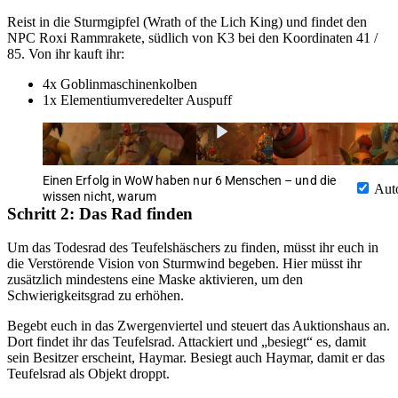
Reist in die Sturmgipfel (Wrath of the Lich King) und findet den
NPC Roxi Rammrakete, südlich von K3 bei den Koordinaten 41 /
85. Von ihr kauft ihr:
4x Goblinmaschinenkolben
1x Elementiumveredelter Auspuff
Einen Erfolg in WoW haben nur 6 Menschen – und die
Aut
wissen nicht, warum
Schritt 2: Das Rad finden
Um das Todesrad des Teufelshäschers zu finden, müsst ihr euch in
die Verstörende Vision von Sturmwind begeben. Hier müsst ihr
zusätzlich mindestens eine Maske aktivieren, um den
Schwierigkeitsgrad zu erhöhen.
Begebt euch in das Zwergenviertel und steuert das Auktionshaus an.
Dort findet ihr das Teufelsrad. Attackiert und „besiegt“ es, damit
sein Besitzer erscheint, Haymar. Besiegt auch Haymar, damit er das
Teufelsrad als Objekt droppt.