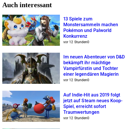
Auch interessant
13 Spiele zum
Monstersammeln machen
Pokémon und Palworld
Konkurrenz
vor 12 Stunden
0
Im neuen Abenteuer von D&D
bekämpft ihr mächtige
Vampirfürstin und Tochter
einer legendären Magierin
vor 12 Stunden
0
Auf Indie-Hit aus 2019 folgt
jetzt auf Steam neues Koop-
Spiel, erreicht sofort
Traumwertungen
vor 12 Stunden
0