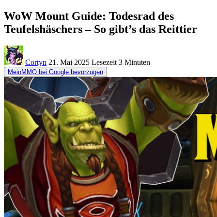
WoW Mount Guide: Todesrad des
Teufelshäschers – So gibt’s das Reittier
Cortyn
21. Mai 2025
Lesezeit
3 Minuten
MeinMMO bei Google bevorzugen