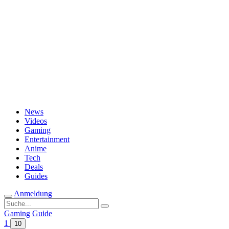
Passwort vergessen?
News
Videos
Gaming
Entertainment
Anime
Tech
Deals
Guides
Anmeldung
Suche
nach:
Gaming
Guide
1
10