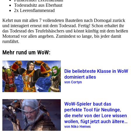
Todesradsitz aus Eberhaut
2x Leerenflammenrad
Kehrt nun mit allen 7 vollendeten Bauteilen nach Dornogal zurück
und interagiert erneut mit dem Todesrad. Fertig! Schon erhaltet ihr
das Todesrad des Teufelshäschers und könnt künftig mit dem heißen
Motorrad vor allen angeben. Zumindest so lange, bis jeder damit
rumfährt.
Mehr rund um WoW:
Die beliebteste Klasse in WoW
dominiert alles
von Cortyn
WoW-Spieler baut das
perfekte Tool für Neulinge,
die mehr von der Lore wissen
wollen, fügt jetzt auch ältere
Erweiterungen hinzu
von Niko Hernes