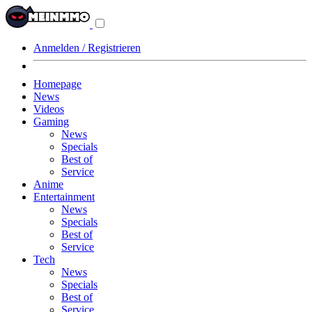
Navigationsmenü
aus-/einklappen
Anmelden / Registrieren
Homepage
News
Videos
Gaming
News
Specials
Best of
Service
Anime
Entertainment
News
Specials
Best of
Service
Tech
News
Specials
Best of
Service