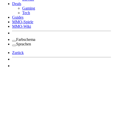
Deals
Gaming
Tech
Guides
MMO-Spiele
MMO-Wiki
Farbschema
Sprachen
Zurück
Angemeldet bleiben