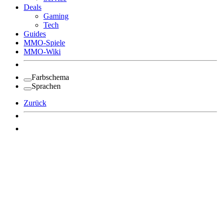
Deals
Gaming
Tech
Guides
MMO-Spiele
MMO-Wiki
Farbschema
Sprachen
Zurück
Angemeldet bleiben