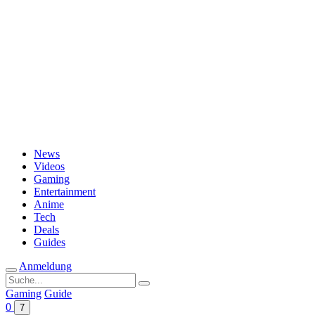
Passwort vergessen?
News
Videos
Gaming
Entertainment
Anime
Tech
Deals
Guides
Anmeldung
Suche
nach:
Gaming
Guide
0
7