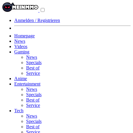
Navigationsmenü
aus-/einklappen
Anmelden / Registrieren
Homepage
News
Videos
Gaming
News
Specials
Best of
Service
Anime
Entertainment
News
Specials
Best of
Service
Tech
News
Specials
Best of
Service