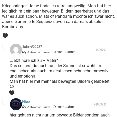
Kriegsbringer: Jaine finde ich ultra langweilig. Man hat hier
lediglich mit ein paar bewegten Bildern gearbeitet und das
war es auch schon. Mists of Pandaria mochte ich zwar nicht,
aber die animierte Sequenz davon sah damals absolut
Bombe aus.
0
Joker#22737
#506702
vor 8 Jahren
Antwort an
Guest
„Jetzt höre ich zu – Vater“
Das solltest du auch tun, der Sound ist sowohl im
englischen als auch im deutschen sehr sehr immersiv
und emotional.
Man hat hier mit mehr als bewegten Bildern gearbeitet
😉
0
Nico
#1063931
vor 4 Jahren
Antwort an
Guest
hier geht es nicht nur um bewegte Bilder sondern auch