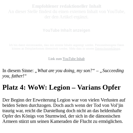
Empfohlener redaktioneller Inhalt
An dieser Stelle findest du einen externen Inhalt von YouTube,
der den Artikel ergänzt.
YouTube Inhalt anzeigen
Ich bin damit einverstanden, dass mir externe Inhalte angezeigt werden. Personenbezogene Daten
können an Drittplattformen übermittelt werden. Mehr dazu in unserer
Datenschutzerklärung
.
Link zum
YouTube Inhalt
In diesem Sinne:
„What are you doing, my son?“ – „Succeeding
you, father!“
Platz 4: WoW: Legion – Varians Opfer
Der Beginn der Erweiterung Legion war von vielen Verlusten auf
beiden Seiten durchzogen. Doch auch wenn der Tod von Vol’jin
traurig war, reicht die Darstellung doch nicht an das heldenhafte
Opfer des Königs von Sturmwind, der sich in die dämonischen
Armeen stürzt um seinen Kameraden die Flucht zu ermöglichen.