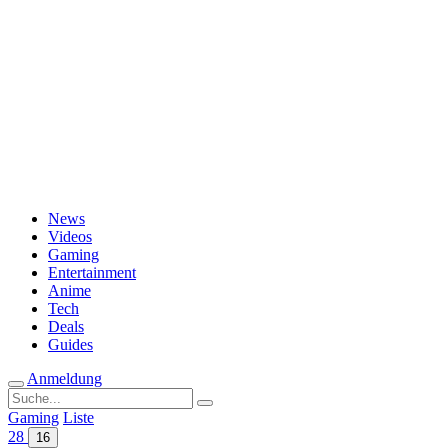
Passwort vergessen?
News
Videos
Gaming
Entertainment
Anime
Tech
Deals
Guides
Anmeldung
Suche
nach:
Gaming
Liste
28
16