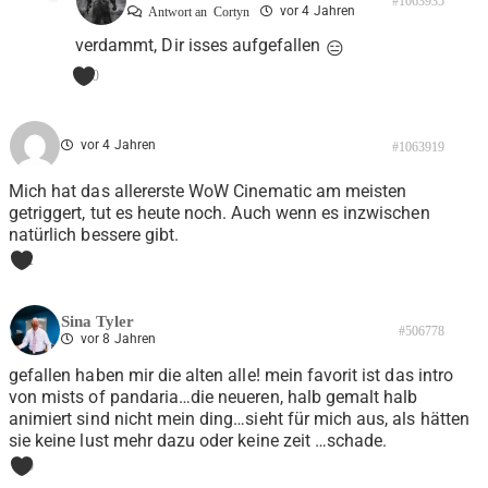
#1063935
vor 4 Jahren
Antwort an
Cortyn
verdammt, Dir isses aufgefallen
😑
0
vor 4 Jahren
#1063919
Mich hat das allererste WoW Cinematic am meisten
getriggert, tut es heute noch. Auch wenn es inzwischen
natürlich bessere gibt.
1
Sina Tyler
#506778
vor 8 Jahren
gefallen haben mir die alten alle! mein favorit ist das intro
von mists of pandaria…die neueren, halb gemalt halb
animiert sind nicht mein ding…sieht für mich aus, als hätten
sie keine lust mehr dazu oder keine zeit …schade.
0