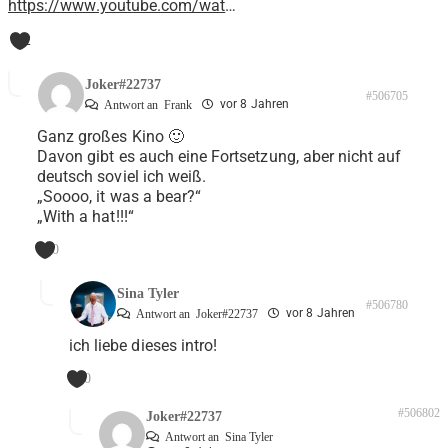
https://www.youtube.com/wat
…
2
Joker#22737
#506705
vor 8 Jahren
Antwort an
Frank
Ganz großes Kino 🙂
Davon gibt es auch eine Fortsetzung, aber nicht auf
deutsch soviel ich weiß.
„Soooo, it was a bear?“
„With a hat!!!“
0
Sina Tyler
#506780
vor 8 Jahren
Antwort an
Joker#22737
ich liebe dieses intro!
0
#506802
Joker#22737
Antwort an
Sina Tyler