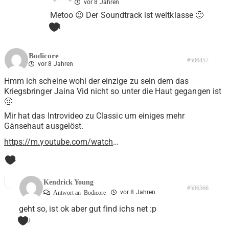
vor 8 Jahren
Metoo 😉 Der Soundtrack ist weltklasse 🙂
1
Bodicore
#506457
vor 8 Jahren
Hmm ich scheine wohl der einzige zu sein dem das
Kriegsbringer Jaina Vid nicht so unter die Haut gegangen ist
🙂
Mir hat das Introvideo zu Classic um einiges mehr
Gänsehaut ausgelöst.
https://m.youtube.com/watch
…
4
Kendrick Young
#506566
vor 8 Jahren
Antwort an
Bodicore
geht so, ist ok aber gut find ichs net :p
0