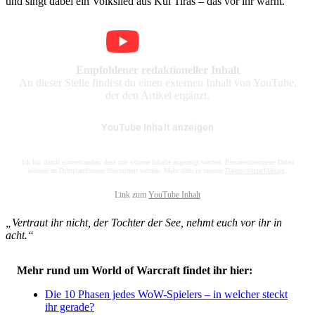
und singt dabei ein Volkslied aus Kul Tiras – das vor ihr warnt.
Empfohlener redaktioneller Inhalt
An dieser Stelle findest du einen externen Inhalt von YouTube,
der den Artikel ergänzt.
YouTube Inhalt anzeigen
Ich bin damit einverstanden, dass mir externe Inhalte angezeigt werden. Personenbezogene Daten
können an Drittplattformen übermittelt werden. Mehr dazu in unserer
Datenschutzerklärung
.
Link zum
YouTube Inhalt
„Vertraut ihr nicht, der Tochter der See, nehmt euch vor ihr in
acht.“
Mehr rund um World of Warcraft findet ihr hier:
Die 10 Phasen jedes WoW-Spielers – in welcher steckt
ihr gerade?