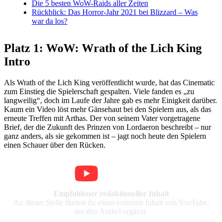
Die 5 besten WoW-Raids aller Zeiten
Rückblick: Das Horror-Jahr 2021 bei Blizzard – Was
war da los?
Platz 1: WoW: Wrath of the Lich King
Intro
Als Wrath of the Lich King veröffentlicht wurde, hat das Cinematic
zum Einstieg die Spielerschaft gespalten. Viele fanden es „zu
langweilig“, doch im Laufe der Jahre gab es mehr Einigkeit darüber.
Kaum ein Video löst mehr Gänsehaut bei den Spielern aus, als das
erneute Treffen mit Arthas. Der von seinem Vater vorgetragene
Brief, der die Zukunft des Prinzen von Lordaeron beschreibt – nur
ganz anders, als sie gekommen ist – jagt noch heute den Spielern
einen Schauer über den Rücken.
Empfohlener redaktioneller Inhalt
An dieser Stelle findest du einen externen Inhalt von YouTube,
der den Artikel ergänzt.