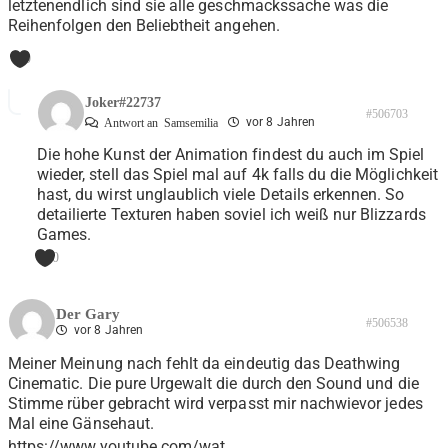
letztenendlich sind sie alle geschmackssache was die
Reihenfolgen den Beliebtheit angehen.
0
Joker#22737
#506703
vor 8 Jahren
Antwort an
Samsemilia
Die hohe Kunst der Animation findest du auch im Spiel
wieder, stell das Spiel mal auf 4k falls du die Möglichkeit
hast, du wirst unglaublich viele Details erkennen. So
detailierte Texturen haben soviel ich weiß nur Blizzards
Games.
0
Der Gary
#506538
vor 8 Jahren
Meiner Meinung nach fehlt da eindeutig das Deathwing
Cinematic. Die pure Urgewalt die durch den Sound und die
Stimme rüber gebracht wird verpasst mir nachwievor jedes
Mal eine Gänsehaut.
https://www.youtube.com/wat
…