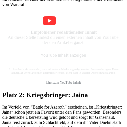
von Warcraft.
Empfohlener redaktioneller Inhalt
An dieser Stelle findest du einen externen Inhalt von YouTube,
der den Artikel ergänzt.
YouTube Inhalt anzeigen
Ich bin damit einverstanden, dass mir externe Inhalte angezeigt werden. Personenbezogene Daten
können an Drittplattformen übermittelt werden. Mehr dazu in unserer
Datenschutzerklärung
.
Link zum
YouTube Inhalt
Platz 2: Kriegsbringer: Jaina
Im Vorfeld von “Battle for Azeroth” erscheinen, ist „Kriegsbringer:
Jaina“ schon jetzt ein Favorit unter den Fans geworden. Besonders
die deutsche Übersetzung wird gelobt und sorgt für Gänsehaut.
Jaina reist zurück zum Schlachtfeld, auf dem ihr Vater Daelin starb