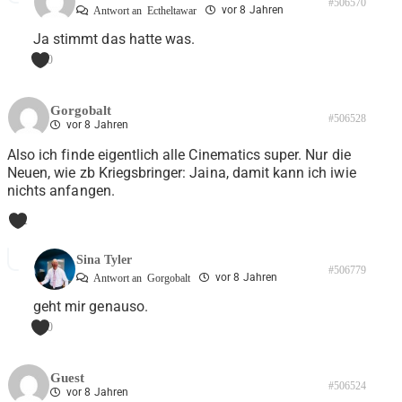
#506570
vor 8 Jahren
Antwort an
Ectheltawar
Ja stimmt das hatte was.
0
Gorgobalt
#506528
vor 8 Jahren
Also ich finde eigentlich alle Cinematics super. Nur die
Neuen, wie zb Kriegsbringer: Jaina, damit kann ich iwie
nichts anfangen.
1
Sina Tyler
#506779
vor 8 Jahren
Antwort an
Gorgobalt
geht mir genauso.
0
Guest
#506524
vor 8 Jahren