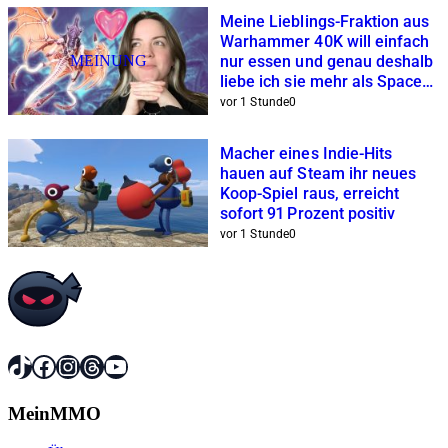
Meine Lieblings-Fraktion aus
Warhammer 40K will einfach
MEINUNG
nur essen und genau deshalb
liebe ich sie mehr als Space
Marines und Co.
vor 1 Stunde
0
Macher eines Indie-Hits
hauen auf Steam ihr neues
Koop-Spiel raus, erreicht
sofort 91 Prozent positiv
vor 1 Stunde
0
TikTok
Facebook
Instagram
Threads
YouTube
MeinMMO