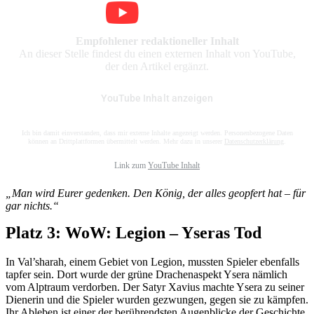
Empfohlener redaktioneller Inhalt
An dieser Stelle findest du einen externen Inhalt von YouTube,
der den Artikel ergänzt.
YouTube Inhalt anzeigen
Ich bin damit einverstanden, dass mir externe Inhalte angezeigt werden. Personenbezogene Daten
können an Drittplattformen übermittelt werden. Mehr dazu in unserer
Datenschutzerklärung
.
Link zum
YouTube Inhalt
„Man wird Eurer gedenken. Den König, der alles geopfert hat – für
gar nichts.“
Platz 3: WoW: Legion – Yseras Tod
In Val’sharah, einem Gebiet von Legion, mussten Spieler ebenfalls
tapfer sein. Dort wurde der grüne Drachenaspekt Ysera nämlich
vom Alptraum verdorben. Der Satyr Xavius machte Ysera zu seiner
Dienerin und die Spieler wurden gezwungen, gegen sie zu kämpfen.
Ihr Ableben ist einer der berührendsten Augenblicke der Geschichte