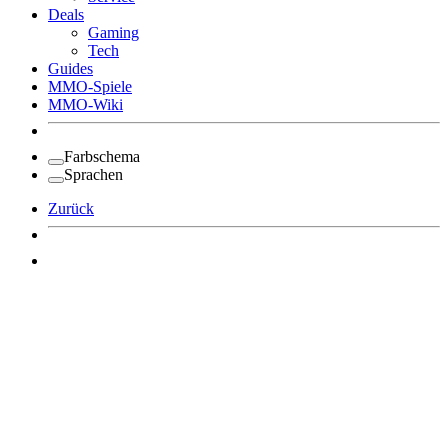
Deals
Gaming
Tech
Guides
MMO-Spiele
MMO-Wiki
Farbschema
Sprachen
Zurück
Angemeldet bleiben