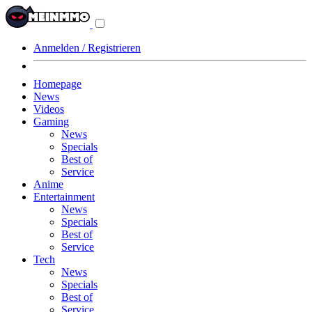
Navigationsmenü
aus-/einklappen
Anmelden / Registrieren
Homepage
News
Videos
Gaming
News
Specials
Best of
Service
Anime
Entertainment
News
Specials
Best of
Service
Tech
News
Specials
Best of
Service