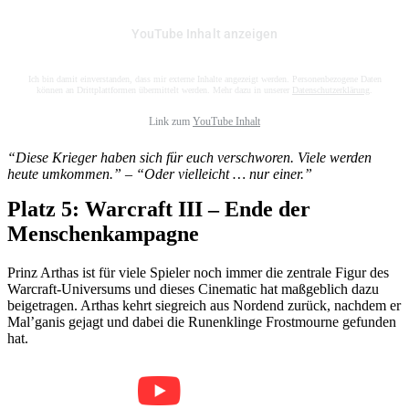
YouTube Inhalt anzeigen
Ich bin damit einverstanden, dass mir externe Inhalte angezeigt werden. Personenbezogene Daten
können an Drittplattformen übermittelt werden. Mehr dazu in unserer
Datenschutzerklärung
.
Link zum
YouTube Inhalt
“Diese Krieger haben sich für euch verschworen. Viele werden
heute umkommen.” – “Oder vielleicht … nur einer.”
Platz 5: Warcraft III – Ende der
Menschenkampagne
Prinz Arthas ist für viele Spieler noch immer die zentrale Figur des
Warcraft-Universums und dieses Cinematic hat maßgeblich dazu
beigetragen. Arthas kehrt siegreich aus Nordend zurück, nachdem er
Mal’ganis gejagt und dabei die Runenklinge Frostmourne gefunden
hat.