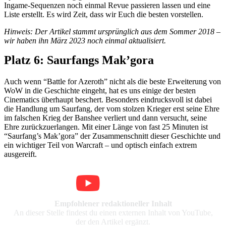
Ingame-Sequenzen noch einmal Revue passieren lassen und eine
Liste erstellt. Es wird Zeit, dass wir Euch die besten vorstellen.
Hinweis: Der Artikel stammt ursprünglich aus dem Sommer 2018 –
wir haben ihn März 2023 noch einmal aktualisiert.
Platz 6: Saurfangs Mak’gora
Auch wenn “Battle for Azeroth” nicht als die beste Erweiterung von
WoW in die Geschichte eingeht, hat es uns einige der besten
Cinematics überhaupt beschert. Besonders eindrucksvoll ist dabei
die Handlung um Saurfang, der vom stolzen Krieger erst seine Ehre
im falschen Krieg der Banshee verliert und dann versucht, seine
Ehre zurückzuerlangen. Mit einer Länge von fast 25 Minuten ist
“Saurfang’s Mak’gora” der Zusammenschnitt dieser Geschichte und
ein wichtiger Teil von Warcraft – und optisch einfach extrem
ausgereift.
Empfohlener redaktioneller Inhalt
An dieser Stelle findest du einen externen Inhalt von YouTube,
der den Artikel ergänzt.