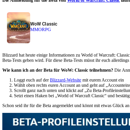
Die Anmeldung für die Beta von
World of Warcraft: Classic
läuft
WoW Classic
MMORPG
Blizzard hat heute einige Informationen zu World of Warcraft: Classic
Beta-Tests geben wird. Für diese Beta-Tests müsst ihr euch allerding
Wie kann ich an der Beta für WoW: Classic teilnehmen?
Die Anme
Loggt euch auf der
Blizzard-Website
mit eurem Account ein
Wählt oben rechts euren Account an und geht auf „Accountein
Scrollt ganz nach unten und klickt auf „Zu Beta-Profileinstellu
Setzt einen Haken bei „World of Warcraft Classic“ und bestätigt
Schon seid ihr für die Beta angemeldet und könnt mit etwas Glück a