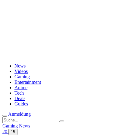
Passwort vergessen?
News
Videos
Gaming
Entertainment
Anime
Tech
Deals
Guides
Anmeldung
Suche
nach:
Gaming
News
20
15