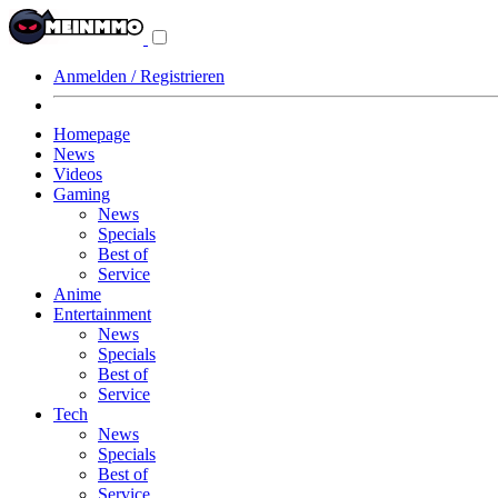
Navigationsmenü
aus-/einklappen
Anmelden / Registrieren
Homepage
News
Videos
Gaming
News
Specials
Best of
Service
Anime
Entertainment
News
Specials
Best of
Service
Tech
News
Specials
Best of
Service