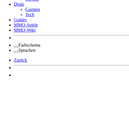
Deals
Gaming
Tech
Guides
MMO-Spiele
MMO-Wiki
Farbschema
Sprachen
Zurück
Angemeldet bleiben