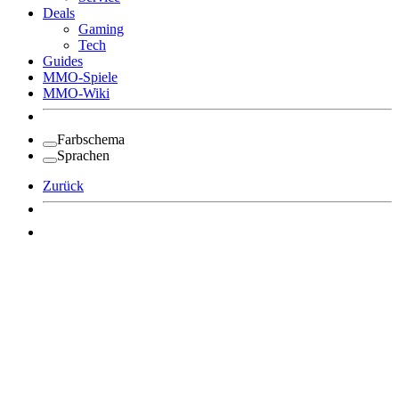
Deals
Gaming
Tech
Guides
MMO-Spiele
MMO-Wiki
Farbschema
Sprachen
Zurück
Angemeldet bleiben