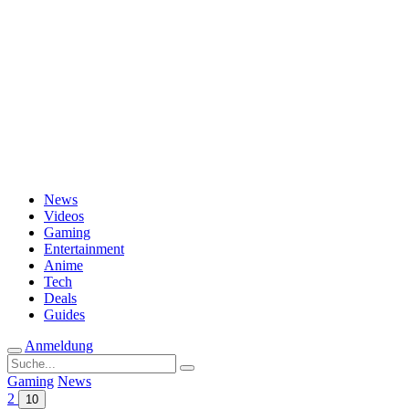
Passwort vergessen?
News
Videos
Gaming
Entertainment
Anime
Tech
Deals
Guides
Anmeldung
Suche
nach:
Gaming
News
2
10