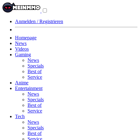
Navigationsmenü
aus-/einklappen
Anmelden / Registrieren
Homepage
News
Videos
Gaming
News
Specials
Best of
Service
Anime
Entertainment
News
Specials
Best of
Service
Tech
News
Specials
Best of
Service