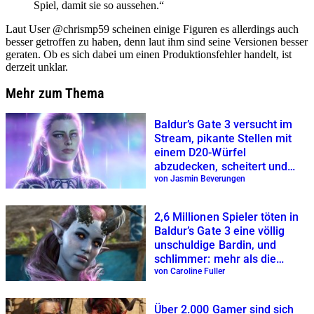
Spiel, damit sie so aussehen.“
Laut User @chrismp59 scheinen einige Figuren es allerdings auch
besser getroffen zu haben, denn laut ihm sind seine Versionen besser
geraten. Ob es sich dabei um einen Produktionsfehler handelt, ist
derzeit unklar.
Mehr zum Thema
Baldur’s Gate 3 versucht im
Stream, pikante Stellen mit
einem D20-Würfel
abzudecken, scheitert und
wird gebannt
von Jasmin Beverungen
2,6 Millionen Spieler töten in
Baldur’s Gate 3 eine völlig
unschuldige Bardin, und
schlimmer: mehr als die
Hälfte tun es freiwillig
von Caroline Fuller
Über 2.000 Gamer sind sich