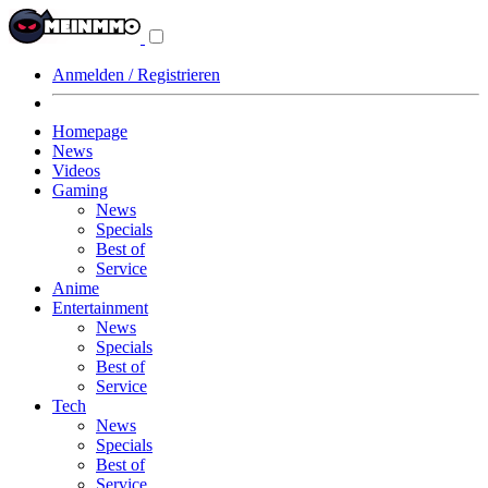
Navigationsmenü
aus-/einklappen
Anmelden / Registrieren
Homepage
News
Videos
Gaming
News
Specials
Best of
Service
Anime
Entertainment
News
Specials
Best of
Service
Tech
News
Specials
Best of
Service