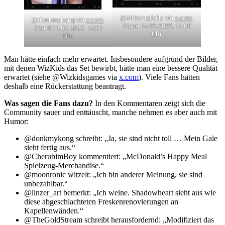
@MrSwagBallz via
x.com
,
@donkmykong via
x.com
,
Stand 14.05.2025, 14:00
Stand 14.05.2025, 14:00
Uhr
Uhr
Man hätte einfach mehr erwartet. Insbesondere aufgrund der Bilder,
mit denen WizKids das Set bewirbt, hätte man eine bessere Qualität
erwartet (siehe @Wizkidsgames via
x.com
). Viele Fans hätten
deshalb eine Rückerstattung beantragt.
Was sagen die Fans dazu?
In den Kommentaren zeigt sich die
Community sauer und enttäuscht, manche nehmen es aber auch mit
Humor:
@donkmykong schreibt: „Ja, sie sind nicht toll … Mein Gale
sieht fertig aus.“
@CherubimBoy kommentiert: „McDonald’s Happy Meal
Spielzeug-Merchandise.“
@moonronic witzelt: „Ich bin anderer Meinung, sie sind
unbezahlbar.“
@linzer_art bemerkt: „Ich weine. Shadowheart sieht aus wie
diese abgeschlachteten Freskenrenovierungen an
Kapellenwänden.“
@TheGoldStream schreibt herausfordernd: „Modifiziert das