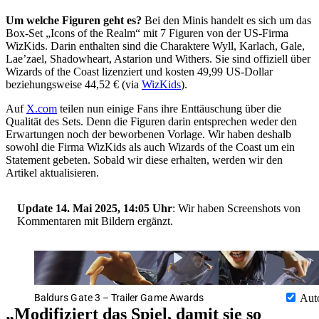
Um welche Figuren geht es?
Bei den Minis handelt es sich um das
Box-Set „Icons of the Realm“ mit 7 Figuren von der US-Firma
WizKids. Darin enthalten sind die Charaktere Wyll, Karlach, Gale,
Lae’zael, Shadowheart, Astarion und Withers. Sie sind offiziell über
Wizards of the Coast lizenziert und kosten 49,99 US-Dollar
beziehungsweise 44,52 € (via
WizKids
).
Auf
X.com
teilen nun einige Fans ihre Enttäuschung über die
Qualität des Sets. Denn die Figuren darin entsprechen weder den
Erwartungen noch der beworbenen Vorlage. Wir haben deshalb
sowohl die Firma WizKids als auch Wizards of the Coast um ein
Statement gebeten. Sobald wir diese erhalten, werden wir den
Artikel aktualisieren.
Update 14. Mai 2025, 14:05 Uhr
: Wir haben Screenshots von
Kommentaren mit Bildern ergänzt.
Baldurs Gate 3 – Trailer Game Awards
Aut
„Modifiziert das Spiel, damit sie so