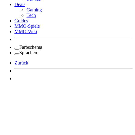
Deals
Gaming
Tech
Guides
MMO-Spiele
MMO-Wiki
Farbschema
Sprachen
Zurück
Angemeldet bleiben