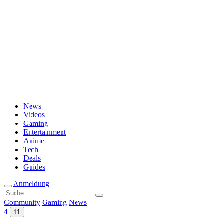
Passwort vergessen?
News
Videos
Gaming
Entertainment
Anime
Tech
Deals
Guides
Anmeldung
Suche
nach:
Community
Gaming
News
4
11