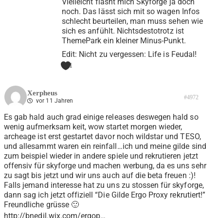
Vielleicht flasht mich Skyforge ja doch
noch. Das lässt sich mit so wagen Infos
schlecht beurteilen, man muss sehen wie
sich es anfühlt. Nichtsdestotrotz ist
ThemePark ein kleiner Minus-Punkt.
Edit: Nicht zu vergessen: Life is Feudal!
1
Xerpheus
#4972
vor 11 Jahren
Es gab hald auch grad einige releases deswegen hald so
wenig aufmerksam keit, wow startet morgen wieder,
archeage ist erst gestartet davor noch wildstar und TESO,
und allesammt waren ein reinfall…ich und meine gilde sind
zum beispiel wieder in andere spiele und rekrutieren jetzt
offensiv für skyforge und machen werbung, da es uns sehr
zu sagt bis jetzt und wir uns auch auf die beta freuen :)!
Falls jemand interesse hat zu uns zu stossen für skyforge,
dann sag ich jetzt offiziell “Die Gilde Ergo Proxy rekrutiert!”
Freundliche grüsse 🙂
http://bnedil.wix.com/ergop
…