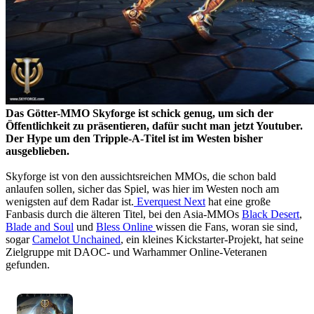
Das Götter-MMO Skyforge ist schick genug, um sich der
Öffentlichkeit zu präsentieren, dafür sucht man jetzt Youtuber.
Der Hype um den Tripple-A-Titel ist im Westen bisher
ausgeblieben.
Skyforge ist von den aussichtsreichen MMOs, die schon bald
anlaufen sollen, sicher das Spiel, was hier im Westen noch am
wenigsten auf dem Radar ist.
Everquest Next
hat eine große
Fanbasis durch die älteren Titel, bei den Asia-MMOs
Black Desert
,
Blade and Soul
und
Bless Online
wissen die Fans, woran sie sind,
sogar
Camelot Unchained
, ein kleines Kickstarter-Projekt, hat seine
Zielgruppe mit DAOC- und Warhammer Online-Veteranen
gefunden.