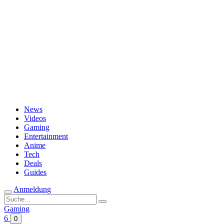
Passwort vergessen?
News
Videos
Gaming
Entertainment
Anime
Tech
Deals
Guides
Anmeldung
Suche
nach:
Gaming
6
0