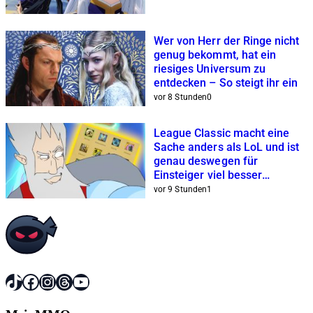
Wer von Herr der Ringe nicht
genug bekommt, hat ein
riesiges Universum zu
entdecken – So steigt ihr ein
vor 8 Stunden
0
League Classic macht eine
Sache anders als LoL und ist
genau deswegen für
Einsteiger viel besser
geeignet
vor 9 Stunden
1
TikTok
Facebook
Instagram
Threads
YouTube