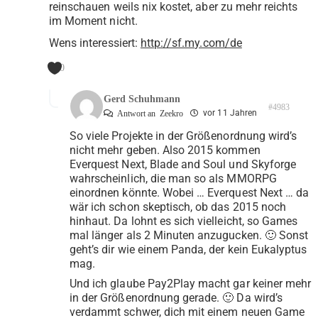
reinschauen weils nix kostet, aber zu mehr reichts
im Moment nicht.
Wens interessiert:
http://sf.my.com/de
0
Gerd Schuhmann
#4983
vor 11 Jahren
Antwort an
Zeekro
So viele Projekte in der Größenordnung wird’s
nicht mehr geben. Also 2015 kommen
Everquest Next, Blade and Soul und Skyforge
wahrscheinlich, die man so als MMORPG
einordnen könnte. Wobei … Everquest Next … da
wär ich schon skeptisch, ob das 2015 noch
hinhaut. Da lohnt es sich vielleicht, so Games
mal länger als 2 Minuten anzugucken. 🙂 Sonst
geht’s dir wie einem Panda, der kein Eukalyptus
mag.
Und ich glaube Pay2Play macht gar keiner mehr
in der Größenordnung gerade. 🙂 Da wird’s
verdammt schwer, dich mit einem neuen Game