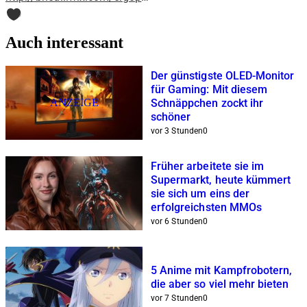
0
Auch interessant
Der günstigste OLED-Monitor
für Gaming: Mit diesem
ANZEIGE
Schnäppchen zockt ihr
schöner
vor 3 Stunden
0
Früher arbeitete sie im
Supermarkt, heute kümmert
sie sich um eins der
erfolgreichsten MMOs
vor 6 Stunden
0
5 Anime mit Kampfrobotern,
die aber so viel mehr bieten
vor 7 Stunden
0