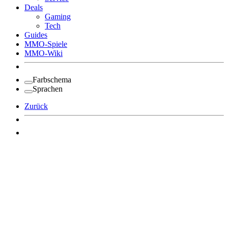
Deals
Gaming
Tech
Guides
MMO-Spiele
MMO-Wiki
Farbschema
Sprachen
Zurück
Angemeldet bleiben