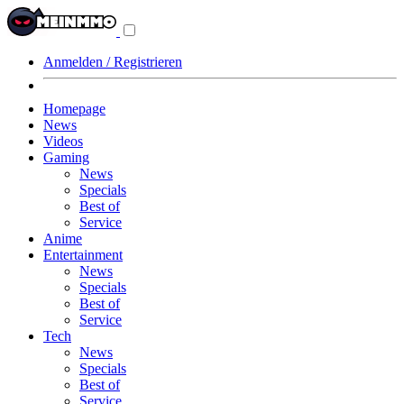
Navigationsmenü
aus-/einklappen
Anmelden / Registrieren
Homepage
News
Videos
Gaming
News
Specials
Best of
Service
Anime
Entertainment
News
Specials
Best of
Service
Tech
News
Specials
Best of
Service