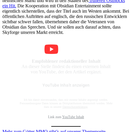
heimischen Markt und wird in den Staaten des
früheren Ostblocks
ein Hit.
Die Kooperation mit Obsidian Entertainment sollte
eigentlich sicherstellen, dass der Titel auch im Westen ankommt. Bei
öffentlichen Auftritten auf englisch, die den russischen Entwicklern
sichtbar schwer fallen, übernehmen daher die Veteranen von
Obsidian das Sprechen. Und sie sollen auch darauf achten, dass
Skyforge unseren Markt erreicht.
Empfohlener redaktioneller Inhalt
An dieser Stelle findest du einen externen Inhalt
von YouTube, der den Artikel ergänzt.
YouTube Inhalt anzeigen
Ich bin damit einverstanden, dass mir externe Inhalte angezeigt werden.
Personenbezogene Daten können an Drittplattformen übermittelt werden. Mehr
dazu in unserer
Datenschutzerklärung
.
Link zum
YouTube Inhalt
Mehr zum Götter-MMO gibt’s auf unserer Themenseite.