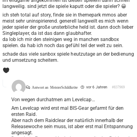
im endgame angekommen ist diesen spielern dann schnell
langweilig. sind jetzt die spiele kaputt oder die spieler? 😀
ich steh total auf story, finde sie in themepark mmos aber
meist sehr uninspirierend. generell langweilt es mich wenn
jeder spieler der große unsterbliche held ist. dann doch lieber
Singleplayer, da ist das dann glaubhafter.
da lob ich mir den steinigen weg in manchen sandbox
spielen. da hab ich noch das gefühl teil der welt zu sein.
schade das viele sanbox spiele heutzutage an der bedienung
und umsetzung scheitern.
1
vor 6 Jahren
#837969
Antwort an
MeisterSchildkröte
Von wegen durchatmen am Levelcap…
Am Levelcap wird erst mal BIS-Gear gefarmt für den
ersten Raid.
Aber nach dem Raidclear der natürlich innerhalb der
Releasewoche sein muss, ist aber erst mal Entspannung
angesagt.