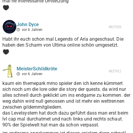
mal ne interessante Umsetzung
0
John Dyce
#837929
vor 6 Jahren
Habt ihr euch schon mal Legends of Aria angeschaut. Die
haben den Scharm von Ultima online schön umgesetzt.
0
MeisterSchildkröte
#837912
vor 6 Jahren
kaum ein themepark mmo spieler den ich kenne kümmert
sich noch um die lore oder die story der quests. da wird nur
alles schnell durch geklickt um ins endgame zu kommen. der
weg dahin wird null genossen und ist mehr ein wettrennen
zwischen gildernmitgliedern.
das Levelsystem hat doch dazu geführt dass man erst beim
lvl cap mal durchatmet und nach links und rechts schaut.
90% der Spielwelt hat man da schon verpasst.