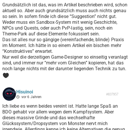
Grundsätzlich ist das, was im Artikel beschrieben wird, schon
aktuell so. Aber auch grundsätzlich muss auch nichts genau
so sein. In sofern finde ich diese “Suggestion” nicht gut.
Weder muss ein Sandbox-System mit wenig Geschichte,
NPCs und Quests, oder auch PvP-lastig, sein, noch ein
Theme-Park auf diese Elemente fokussiert sein.
Das ist alles nur so gängige (vereinfachende, blinde) Praxis
im Moment. Ich hätte in so einem Artikel ein bischen mehr
“Konstruktives” erwartet.
Nur weil die derzeitigen Game-Designer so einseitig veranlagt
sind, und immer nur “mehr vom Gleichen” kopieren, hat das
noch lange nichts mit der darunter liegenden Technik zu tun.
0
Hisuinoi
#837957
vor 6 Jahren
Ich liebe es wenn beides vereint ist. Hatte lange Spaß an
BDO gehabt vor allem wegen dem Kampfsystem. Aber
dieses massive Grinde und das wechselhafte
Glückssystem/Dropsystem von Monster nervt mich
irgendwie. Allerdings kenne ich keine Alternativen die genug