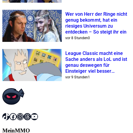
Wer von Herr der Ringe nicht
genug bekommt, hat ein
riesiges Universum zu
entdecken – So steigt ihr ein
vor 8 Stunden
0
League Classic macht eine
Sache anders als LoL und ist
genau deswegen für
Einsteiger viel besser
geeignet
vor 9 Stunden
1
TikTok
Facebook
Instagram
Threads
YouTube
MeinMMO