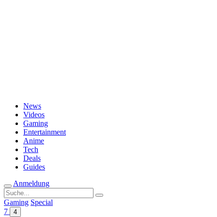
Passwort vergessen?
News
Videos
Gaming
Entertainment
Anime
Tech
Deals
Guides
Anmeldung
Suche
nach:
Gaming
Special
7
4