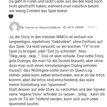
Da geht in Foren und lacht Leute aus die den Raid noch
nicht geschafft haben, während man natürlich betont
wie wenig Content das Spiel bietet.
0
vor 6 Jahren
#838011
Antwort an
MeisterSchildkröte
Ja, die Story in den meisten MMOs ist einfach nur
langweiliges, repetetives “Geblubber”, ohne Einfluss auf
das Spiel. Da wird versucht, so ein bischen “TV” in ein
Spiel zu bringen, oder “Zeit zu schinden”. Also:
“Skip,,skip…skip…”. Das ist aber schade. Eine nette Story,
gute Dialoge, die man für die Quests braucht, aber ohne
dass man sich einen minutenlangen Dialog anhören
muss(!) -das Wichtigste sollte dann im Quest-Log
stehen- jeder kann selber entscheiden, wie er an die Infos
kommt, aber die Infos sind entscheidend, das wäre
meine Vorstellung von “spannend”
Statt dessen auf jede Story zu verzichten und den Spieler
seine “eigene Story” erfinden zu lassen .. billig .. kann ich
auch im TV ein Testbild senden, kann sich auch jeder
spannend saufen.