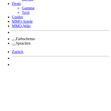
Deals
Gaming
Tech
Guides
MMO-Spiele
MMO-Wiki
Farbschema
Sprachen
Zurück
Angemeldet bleiben