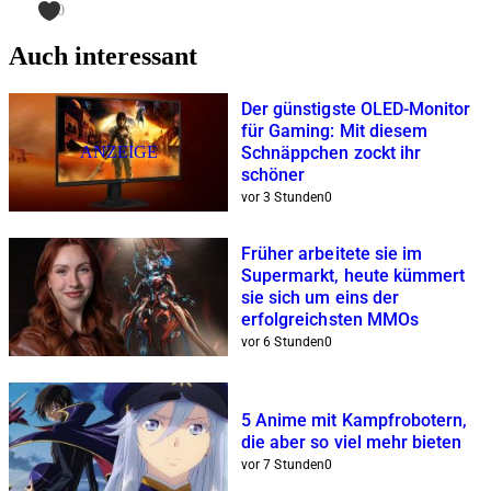
0
Auch interessant
Der günstigste OLED-Monitor
für Gaming: Mit diesem
ANZEIGE
Schnäppchen zockt ihr
schöner
vor 3 Stunden
0
Früher arbeitete sie im
Supermarkt, heute kümmert
sie sich um eins der
erfolgreichsten MMOs
vor 6 Stunden
0
5 Anime mit Kampfrobotern,
die aber so viel mehr bieten
vor 7 Stunden
0