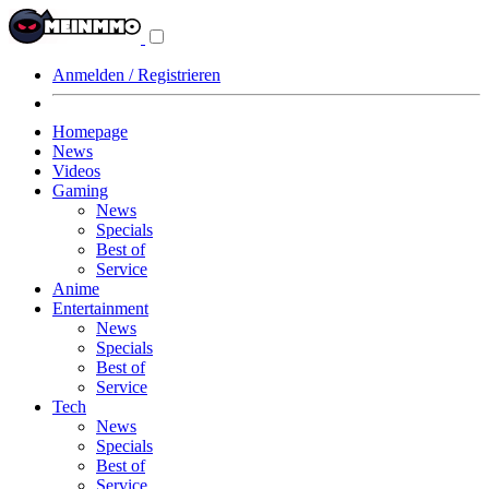
Navigationsmenü
aus-/einklappen
Anmelden / Registrieren
Homepage
News
Videos
Gaming
News
Specials
Best of
Service
Anime
Entertainment
News
Specials
Best of
Service
Tech
News
Specials
Best of
Service