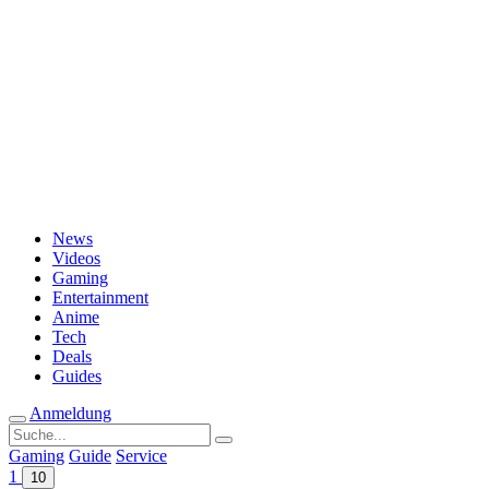
Passwort vergessen?
News
Videos
Gaming
Entertainment
Anime
Tech
Deals
Guides
Anmeldung
Suche
nach:
Gaming
Guide
Service
1
10