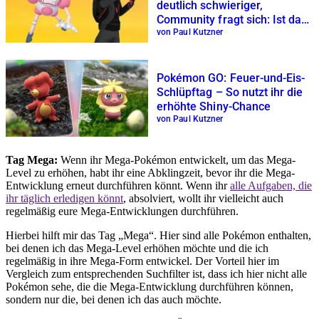
deutlich schwieriger,
Community fragt sich: Ist das
ein Bug oder Update?
von Paul Kutzner
Pokémon GO: Feuer-und-Eis-
Schlüpftag – So nutzt ihr die
erhöhte Shiny-Chance
von Paul Kutzner
Tag Mega:
Wenn ihr Mega-Pokémon entwickelt, um das Mega-
Level zu erhöhen, habt ihr eine Abklingzeit, bevor ihr die Mega-
Entwicklung erneut durchführen könnt. Wenn ihr
alle Aufgaben, die
ihr täglich erledigen könnt
, absolviert, wollt ihr vielleicht auch
regelmäßig eure Mega-Entwicklungen durchführen.
Hierbei hilft mir das Tag
Mega
. Hier sind alle Pokémon enthalten,
bei denen ich das Mega-Level erhöhen möchte und die ich
regelmäßig in ihre Mega-Form entwickel. Der Vorteil hier im
Vergleich zum entsprechenden Suchfilter ist, dass ich hier nicht alle
Pokémon sehe, die die Mega-Entwicklung durchführen können,
sondern nur die, bei denen ich das auch möchte.