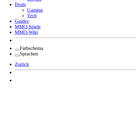
Deals
Gaming
Tech
Guides
MMO-Spiele
MMO-Wiki
Farbschema
Sprachen
Zurück
Angemeldet bleiben