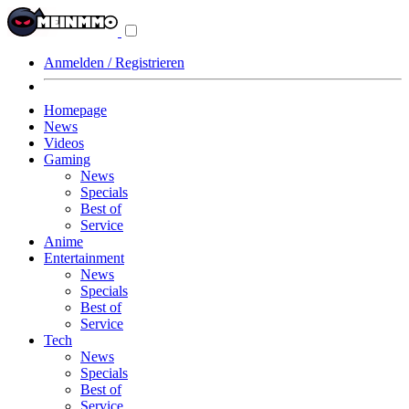
Navigationsmenü
aus-/einklappen
Anmelden / Registrieren
Homepage
News
Videos
Gaming
News
Specials
Best of
Service
Anime
Entertainment
News
Specials
Best of
Service
Tech
News
Specials
Best of
Service