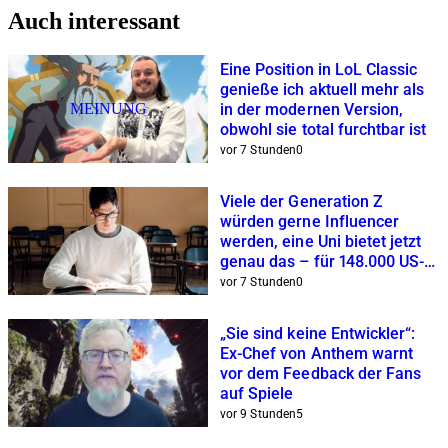
Auch interessant
Eine Position in LoL Classic
genieße ich aktuell mehr als
MEINUNG
in der modernen Version,
obwohl sie total furchtbar ist
vor 7 Stunden
0
Viele der Generation Z
würden gerne Influencer
werden, eine Uni bietet jetzt
genau das – für 148.000 US-
Dollar
vor 7 Stunden
0
„Sie sind keine Entwickler“:
Ex-Chef von Anthem warnt
vor dem Feedback der Fans
auf Spiele
vor 9 Stunden
5