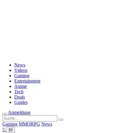
Passwort vergessen?
News
Videos
Gaming
Entertainment
Anime
Tech
Deals
Guides
Anmeldung
Suche
nach:
Gaming
MMORPG
News
5
10