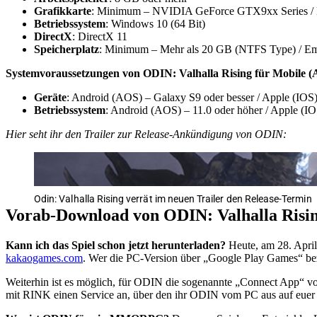
Grafikkarte
: Minimum – NVIDIA GeForce GTX9xx Series / 
Betriebssystem
: Windows 10 (64 Bit)
DirectX
: DirectX 11
Speicherplatz
: Minimum – Mehr als 20 GB (NTFS Type) / E
Systemvoraussetzungen von ODIN: Valhalla Rising für Mobile
(
Geräte
: Android (AOS) – Galaxy S9 oder besser / Apple (IOS)
Betriebssystem
: Android (AOS) – 11.0 oder höher / Apple (IO
Hier seht ihr den Trailer zur Release-Ankündigung von ODIN:
Odin: Valhalla Rising verrät im neuen Trailer den Release-Termin
Vorab-Download von ODIN: Valhalla Risi
Kann ich das Spiel schon jetzt herunterladen?
Heute, am 28. April
kakaogames.com
. Wer die PC-Version über „Google Play Games“ bezie
Weiterhin ist es möglich, für ODIN die sogenannte „Connect App“ v
mit RINK einen Service an, über den ihr ODIN vom PC aus auf euer M