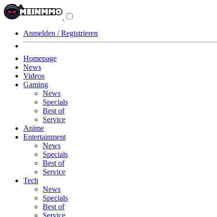
Navigationsmenü
aus-/einklappen
Anmelden / Registrieren
Homepage
News
Videos
Gaming
News
Specials
Best of
Service
Anime
Entertainment
News
Specials
Best of
Service
Tech
News
Specials
Best of
Service