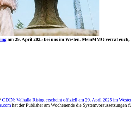
ing
am 29. April 2025 bei uns im Westen. MeinMMO verrät euch,
?
ODIN: Valhalla Rising erscheint offiziell am 29. April 2025 im Weste
s.com
hat der Publisher am Wochenende die Systemvoraussetzungen für 