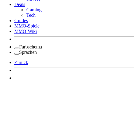
Deals
Gaming
Tech
Guides
MMO-Spiele
MMO-Wiki
Farbschema
Sprachen
Zurück
Angemeldet bleiben