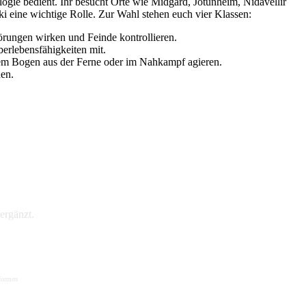
logie bedient. Ihr besucht Orte wie Midgard, Jotunheim, Nidavellir
i eine wichtige Rolle. Zur Wahl stehen euch vier Klassen:
ungen wirken und Feinde kontrollieren.
berlebensfähigkeiten mit.
inem Bogen aus der Ferne oder im Nahkampf agieren.
hen.
ergänzt.
tformen