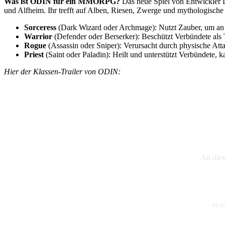
Was ist ODIN für ein MMORPG?
Das neue Spiel von Entwickler L
und Alfheim. Ihr trefft auf Alben, Riesen, Zwerge und mythologische
Sorceress
(Dark Wizard oder Archmage): Nutzt Zauber, um an
Warrior
(Defender oder Berserker): Beschützt Verbündete als T
Rogue
(Assassin oder Sniper): Verursacht durch physische At
Priest
(Saint oder Paladin): Heilt und unterstützt Verbündete,
Hier der Klassen-Trailer von ODIN:
An dies
Ich bi