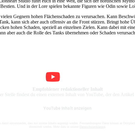
ionheart Studio
führt euch in eine Welt, die sich der nordischen Mytho
 Bestien. Und in der Lore spielen bekannte Figuren wie Odin sowie Lok
 vielen Gegnern hohen Flächenschaden zu verursachen. Kann Beschwör
ank, kann sich aber auch offensiv an die Front stürzen. Bringt hohe Ü
tacken hohen Schaden, speziell an einzelnen Zielen. Kann dabei mit e
 kann aber auch die Rolle des Tanks übernehmen oder Schaden verursac
Empfohlener redaktioneller Inhalt
er Stelle findest du einen externen Inhalt von YouTube, der den Artikel 
YouTube Inhalt anzeigen
n damit einverstanden, dass mir externe Inhalte angezeigt werden. Personenbezogene Daten können an Drittplat
übermittelt werden. Mehr dazu in unserer
Datenschutzerklärung
.