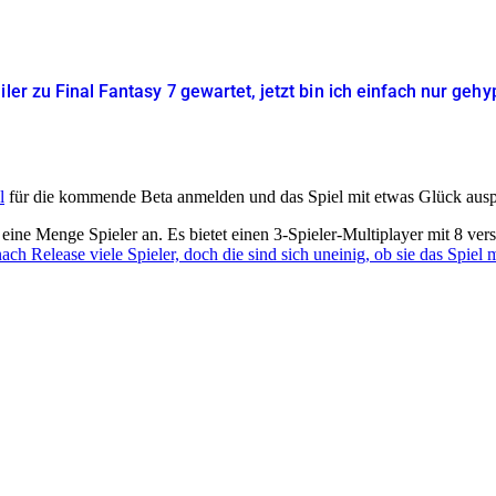
iler zu Final Fantasy 7 gewartet, jetzt bin ich einfach nur geh
l
für die kommende Beta anmelden und das Spiel mit etwas Glück ausp
l eine Menge Spieler an. Es bietet einen 3-Spieler-Multiplayer mit 8 ver
ach Release viele Spieler, doch die sind sich uneinig, ob sie das Spiel