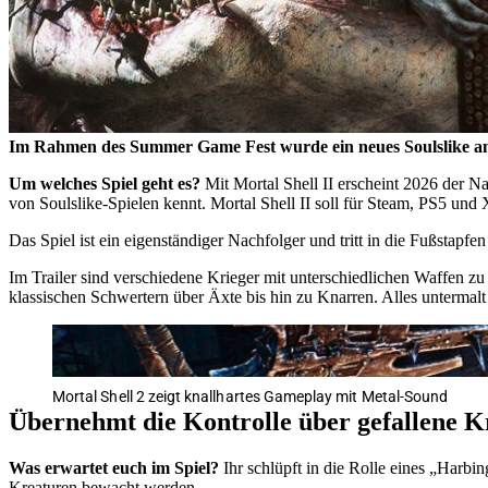
Im Rahmen des Summer Game Fest wurde ein neues Soulslike ang
Um welches Spiel geht es?
Mit Mortal Shell II erscheint 2026 der N
von Soulslike-Spielen kennt. Mortal Shell II soll für Steam, PS5 und
Das Spiel ist ein eigenständiger Nachfolger und tritt in die Fußstap
Im Trailer sind verschiedene Krieger mit unterschiedlichen Waffen z
klassischen Schwertern über Äxte bis hin zu Knarren. Alles untermal
Mortal Shell 2 zeigt knallhartes Gameplay mit Metal-Sound
Übernehmt die Kontrolle über gefallene K
Was erwartet euch im Spiel?
Ihr schlüpft in die Rolle eines
Harbin
Kreaturen bewacht werden.