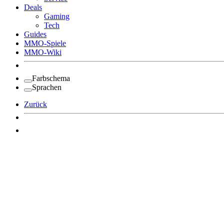
Deals
Gaming
Tech
Guides
MMO-Spiele
MMO-Wiki
Farbschema
Sprachen
Zurück
Angemeldet bleiben