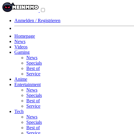
Navigationsmenü
aus-/einklappen
Anmelden / Registrieren
Homepage
News
Videos
Gaming
News
Specials
Best of
Service
Anime
Entertainment
News
Specials
Best of
Service
Tech
News
Specials
Best of
Service