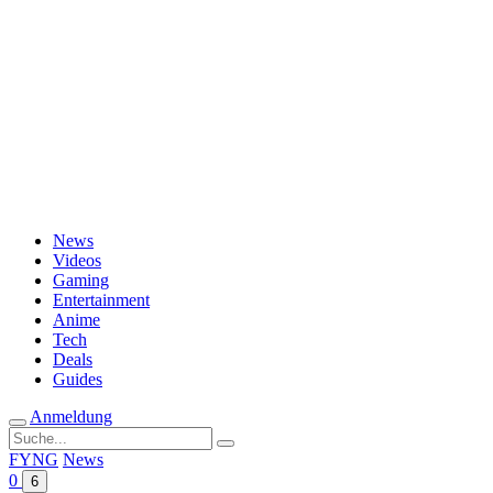
Passwort vergessen?
News
Videos
Gaming
Entertainment
Anime
Tech
Deals
Guides
Anmeldung
Suche
nach:
FYNG
News
0
6