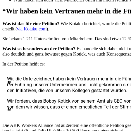
“Wir haben kein Vertrauen mehr in die F
Was ist das für eine Petition?
Wie Kotaku berichtet, wurde die Petit
erstellt (
via Kotaku.com
).
Sie bekam 1.211 Unterschriften von Mitarbeitern. Das sind etwa 12 %
Was ist so besonders an der Petition?
Es handelte sich dabei nicht
also deutlich und ganz bewusst gegen Kotick, was auch Konsequenzen 
In der Petition heißt es:
Wir, die Unterzeichner, haben kein Vertrauen mehr in die Füh
der Führung unserer Unternehmen ans Licht gekommen sind, w
den Initiativen, die von unseren Kollegen gestartet wurden.
Wir fordern, dass Bobby Kotick von seinem Amt als CEO von
von dem wir wissen, dass er einen erheblichen Teil der Stim
Die ABK Workers Alliance hat außerdem eine öffentliche Petition gest
bereits jetzt (Stand 7:40 Uhr) über 10.500 Personen unterzeichnet.