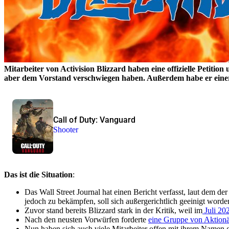
Mitarbeiter von Activision Blizzard haben eine offizielle Petiti
aber dem Vorstand verschwiegen haben. Außerdem habe er einer A
Call of Duty: Vanguard
Shooter
Das ist die Situation
:
Das Wall Street Journal hat einen Bericht verfasst, laut dem 
jedoch zu bekämpfen, soll sich außergerichtlich geeinigt word
Zuvor stand bereits Blizzard stark in der Kritik, weil im
Juli 20
Nach den neusten Vorwürfen forderte
eine Gruppe von Aktionä
Nun haben sich auch viele Mitarbeiter offen mit ihrem Name