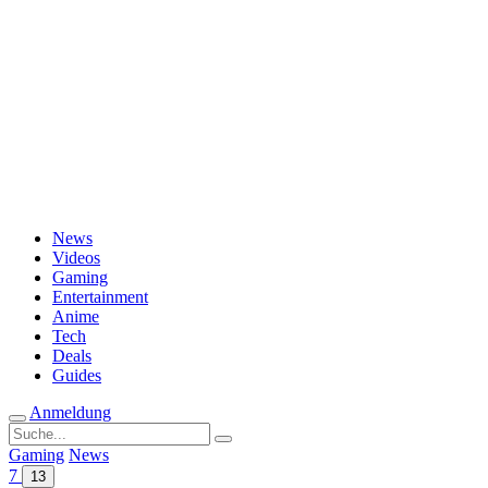
Passwort vergessen?
News
Videos
Gaming
Entertainment
Anime
Tech
Deals
Guides
Anmeldung
Suche
nach:
Gaming
News
7
13