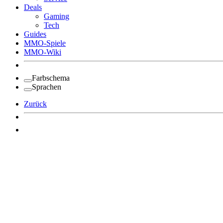
Deals
Gaming
Tech
Guides
MMO-Spiele
MMO-Wiki
Farbschema
Sprachen
Zurück
Angemeldet bleiben