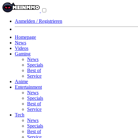
Navigationsmenü
aus-/einklappen
Anmelden / Registrieren
Homepage
News
Videos
Gaming
News
Specials
Best of
Service
Anime
Entertainment
News
Specials
Best of
Service
Tech
News
Specials
Best of
Service