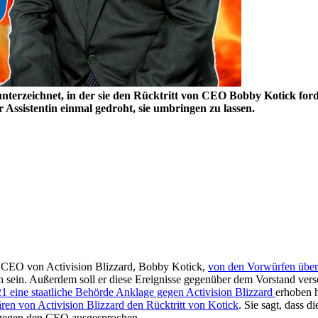
on unterzeichnet, in der sie den Rücktritt von CEO Bobby Kotick fo
ssistentin einmal gedroht, sie umbringen zu lassen.
der CEO von Activision Blizzard, Bobby Kotick,
von den Vorwürfen über 
en sein. Außerdem soll er diese Ereignisse gegenüber dem Vorstand ve
21 eine staatliche Behörde Anklage gegen Activision Blizzard
erhoben h
ren von Activision Blizzard den Rücktritt von Kotick
. Sie sagt, dass d
n gegen den CEO ausgesprochen.