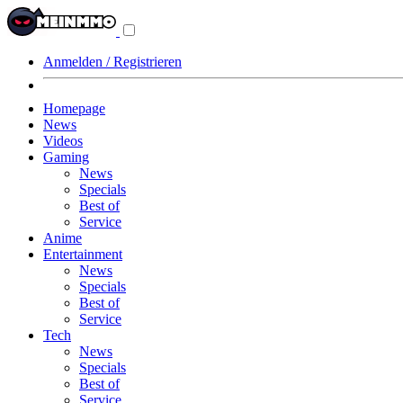
Navigationsmenü
aus-/einklappen
Anmelden / Registrieren
Homepage
News
Videos
Gaming
News
Specials
Best of
Service
Anime
Entertainment
News
Specials
Best of
Service
Tech
News
Specials
Best of
Service