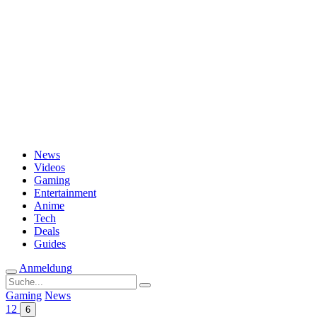
Passwort vergessen?
News
Videos
Gaming
Entertainment
Anime
Tech
Deals
Guides
Anmeldung
Suche
nach:
Gaming
News
12
6