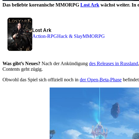
Das beliebte koreanische MMORPG
Lost Ark
wächst weiter. In 
Lost Ark
Action-RPG
Hack & Slay
MMORPG
Was gibt’s Neues?
Nach der Ankündigung
des Releases in Russland
Contents geht zügig.
Obwohl das Spiel sich offiziell noch in
der Open-Beta-Phase
befindet