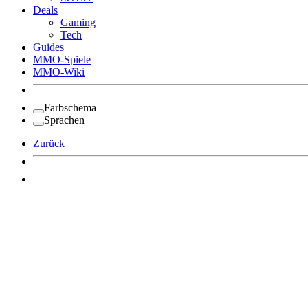
Deals
Gaming
Tech
Guides
MMO-Spiele
MMO-Wiki
Farbschema
Sprachen
Zurück
Angemeldet bleiben