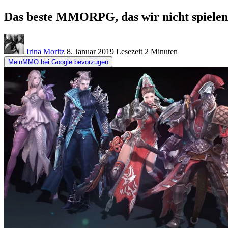
Das beste MMORPG, das wir nicht spielen
Irina Moritz
8. Januar 2019
Lesezeit
2 Minuten
MeinMMO bei Google bevorzugen