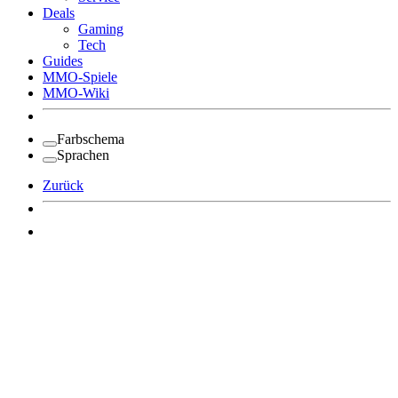
Deals
Gaming
Tech
Guides
MMO-Spiele
MMO-Wiki
Farbschema
Sprachen
Zurück
Angemeldet bleiben