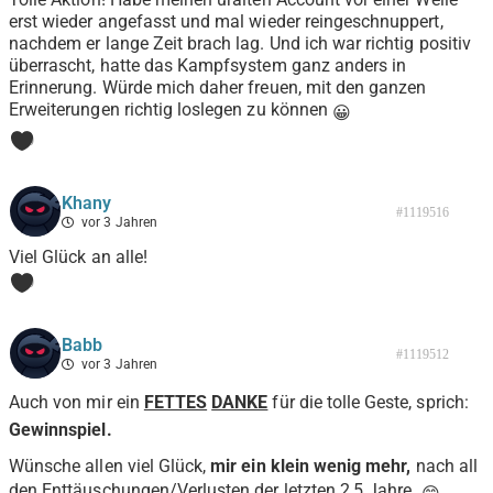
erst wieder angefasst und mal wieder reingeschnuppert,
nachdem er lange Zeit brach lag. Und ich war richtig positiv
überrascht, hatte das Kampfsystem ganz anders in
Erinnerung. Würde mich daher freuen, mit den ganzen
Erweiterungen richtig loslegen zu können
😀
0
Khany
#1119516
vor 3 Jahren
Viel Glück an alle!
0
Babb
#1119512
vor 3 Jahren
Auch von mir ein
FETTES
DANKE
für die tolle Geste, sprich:
Gewinnspiel.
Wünsche allen viel Glück,
mir ein klein wenig mehr,
nach all
den Enttäuschungen/Verlusten der letzten 2,5 Jahre.