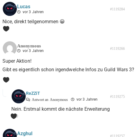
Lucas
#1119284
vor 3 Jahren
Nice, direkt teilgenommen 😀
0
Anonymous
#1119266
vor 3 Jahren
Super Aktion!
Gibt es eigentlich schon irgendwelche Infos zu Guild Wars 3?
0
ReZZiT
#1119275
vor 3 Jahren
Antwort an
Anonymous
Nein. Erstmal kommt die nächste Erweiterung
0
Azghul
#1119257