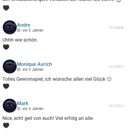
😊
0
Andre
#1119446
vor 3 Jahren
Uhhh wie schön.
0
Monique Aurich
#1119357
vor 3 Jahren
Tolles Gewinnspiel, ich wünsche allen viel Glück 🙂
0
Mark
#1119313
vor 3 Jahren
Nice, echt geil von euch! Viel erfolg an alle.
0