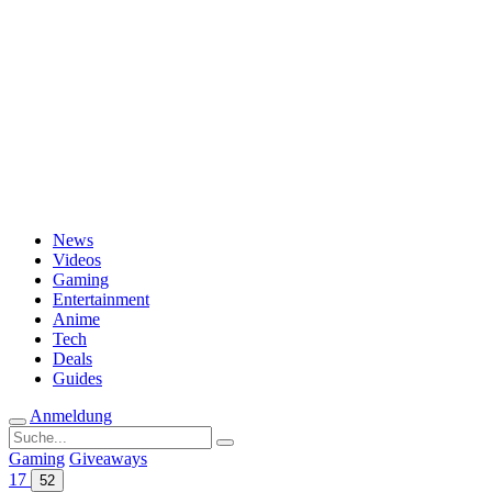
Passwort vergessen?
News
Videos
Gaming
Entertainment
Anime
Tech
Deals
Guides
Anmeldung
Suche
nach:
Gaming
Giveaways
17
52