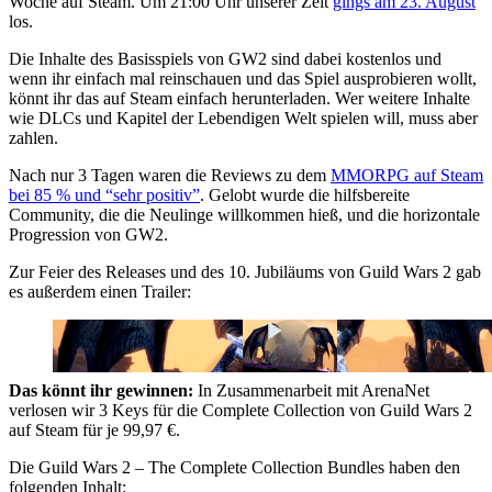
Woche auf Steam. Um 21:00 Uhr unserer Zeit
gings am 23. August
los.
Die Inhalte des Basisspiels von GW2 sind dabei kostenlos und
wenn ihr einfach mal reinschauen und das Spiel ausprobieren wollt,
könnt ihr das auf Steam einfach herunterladen. Wer weitere Inhalte
wie DLCs und Kapitel der Lebendigen Welt spielen will, muss aber
zahlen.
Nach nur 3 Tagen waren die Reviews zu dem
MMORPG auf Steam
bei 85 % und “sehr positiv”
. Gelobt wurde die hilfsbereite
Community, die die Neulinge willkommen hieß, und die horizontale
Progression von GW2.
Zur Feier des Releases und des 10. Jubiläums von Guild Wars 2 gab
es außerdem einen Trailer:
Das könnt ihr gewinnen:
In Zusammenarbeit mit ArenaNet
verlosen wir 3 Keys für die Complete Collection von Guild Wars 2
auf Steam für je 99,97 €.
Die Guild Wars 2 – The Complete Collection Bundles haben den
folgenden Inhalt: