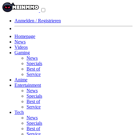
Navigationsmenü
aus-/einklappen
Anmelden / Registrieren
Homepage
News
Videos
Gaming
News
Specials
Best of
Service
Anime
Entertainment
News
Specials
Best of
Service
Tech
News
Specials
Best of
Service