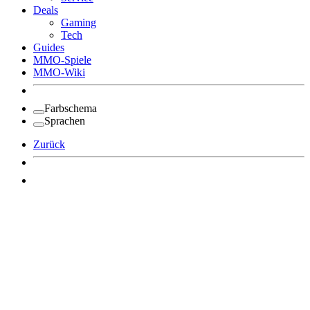
Deals
Gaming
Tech
Guides
MMO-Spiele
MMO-Wiki
Farbschema
Sprachen
Zurück
Angemeldet bleiben