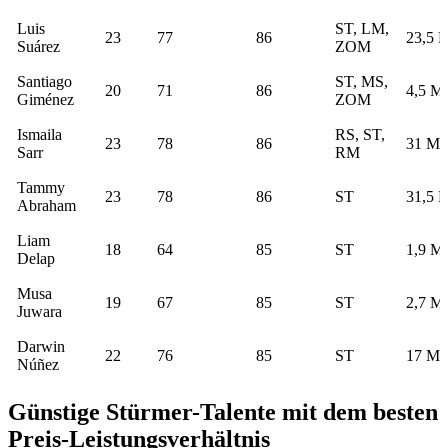
Luis
ST, LM,
23
77
86
23,5 M
Suárez
ZOM
Santiago
ST, MS,
20
71
86
4,5 Mi
Giménez
ZOM
Ismaila
RS, ST,
23
78
86
31 Mi
Sarr
RM
Tammy
23
78
86
ST
31,5 M
Abraham
Liam
18
64
85
ST
1,9 Mi
Delap
Musa
19
67
85
ST
2,7 Mi
Juwara
Darwin
22
76
85
ST
17 Mi
Núñez
Günstige Stürmer-Talente mit dem besten
Preis-Leistungsverhältnis