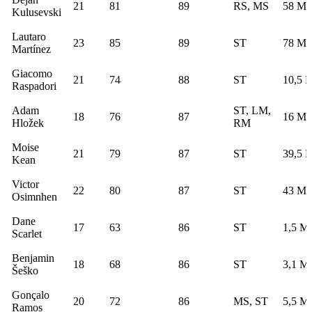
21
81
89
RS, MS
58 Mi
Kulusevski
Lautaro
23
85
89
ST
78 Mi
Martínez
Giacomo
21
74
88
ST
10,5 M
Raspadori
Adam
ST, LM,
18
76
87
16 Mi
Hložek
RM
Moise
21
79
87
ST
39,5 M
Kean
Victor
22
80
87
ST
43 Mi
Osimnhen
Dane
17
63
86
ST
1,5 Mi
Scarlet
Benjamin
18
68
86
ST
3,1 Mi
Šeško
Gonçalo
20
72
86
MS, ST
5,5 Mi
Ramos