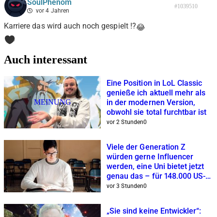
SoulPhenom
#1039510
vor 4 Jahren
Karriere das wird auch noch gespielt !?
😂
0
Auch interessant
Eine Position in LoL Classic
genieße ich aktuell mehr als
MEINUNG
in der modernen Version,
obwohl sie total furchtbar ist
vor 2 Stunden
0
Viele der Generation Z
würden gerne Influencer
werden, eine Uni bietet jetzt
genau das – für 148.000 US-
Dollar
vor 3 Stunden
0
„Sie sind keine Entwickler“: