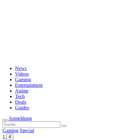
Passwort vergessen?
News
Videos
Gaming
Entertainment
Anime
Tech
Deals
Guides
Anmeldung
Suche
nach:
Gaming
Special
1
4