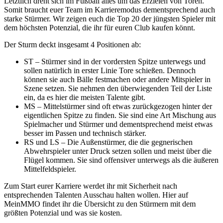
Letztlich dreht sich im Fußball alles um das Erzielen von Toren.
Somit braucht euer Team im Karrieremodus dementsprechend auch
starke Stürmer. Wir zeigen euch die Top 20 der jüngsten Spieler mit
dem höchsten Potenzial, die ihr für euren Club kaufen könnt.
Der Sturm deckt insgesamt 4 Positionen ab:
ST – Stürmer sind in der vordersten Spitze unterwegs und
sollen natürlich in erster Linie Tore schießen. Dennoch
können sie auch Bälle festmachen oder andere Mitspieler in
Szene setzen. Sie nehmen den überwiegenden Teil der Liste
ein, da es hier die meisten Talente gibt.
MS – Mittelstürmer sind oft etwas zurückgezogen hinter der
eigentlichen Spitze zu finden. Sie sind eine Art Mischung aus
Spielmacher und Stürmer und dementsprechend meist etwas
besser im Passen und technisch stärker.
RS und LS – Die Außenstürmer, die die gegnerischen
Abwehrspieler unter Druck setzen sollen und meist über die
Flügel kommen. Sie sind offensiver unterwegs als die äußeren
Mittelfeldspieler.
Zum Start eurer Karriere werdet ihr mit Sicherheit nach
entsprechenden Talenten Ausschau halten wollen. Hier auf
MeinMMO findet ihr die Übersicht zu den Stürmern mit dem
größten Potenzial und was sie kosten.