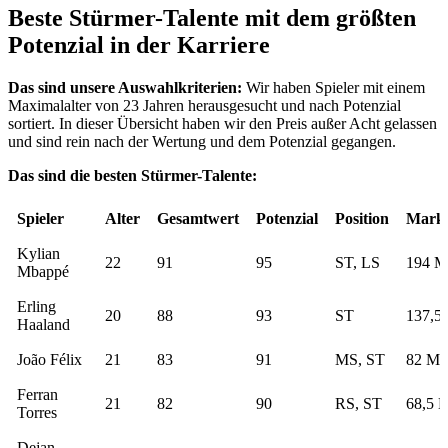
Beste Stürmer-Talente mit dem größten
Potenzial in der Karriere
Das sind unsere Auswahlkriterien:
Wir haben Spieler mit einem
Maximalalter von 23 Jahren herausgesucht und nach Potenzial
sortiert. In dieser Übersicht haben wir den Preis außer Acht gelassen
und sind rein nach der Wertung und dem Potenzial gegangen.
Das sind die besten Stürmer-Talente:
Spieler
Alter
Gesamtwert
Potenzial
Position
Markt
Kylian
22
91
95
ST, LS
194 M
Mbappé
Erling
20
88
93
ST
137,5 
Haaland
João Félix
21
83
91
MS, ST
82 Mi
Ferran
21
82
90
RS, ST
68,5 M
Torres
Dejan