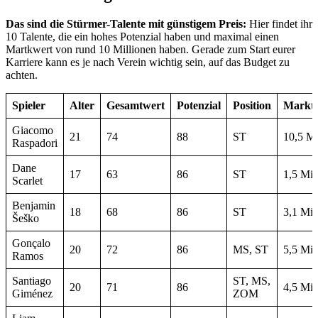
Das sind die Stürmer-Talente mit günstigem Preis:
Hier findet ihr
10 Talente, die ein hohes Potenzial haben und maximal einen
Martkwert von rund 10 Millionen haben. Gerade zum Start eurer
Karriere kann es je nach Verein wichtig sein, auf das Budget zu
achten.
Spieler
Alter
Gesamtwert
Potenzial
Position
Markt
Giacomo
21
74
88
ST
10,5 Mi
Raspadori
Dane
17
63
86
ST
1,5 Mio
Scarlet
Benjamin
18
68
86
ST
3,1 Mio
Šeško
Gonçalo
20
72
86
MS, ST
5,5 Mio
Ramos
Santiago
ST, MS,
20
71
86
4,5 Mio
Giménez
ZOM