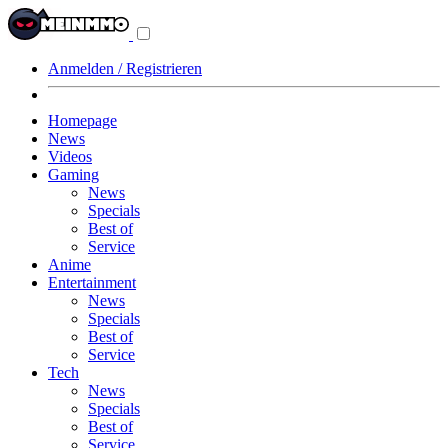
Navigationsmenü
aus-/einklappen
Anmelden / Registrieren
Homepage
News
Videos
Gaming
News
Specials
Best of
Service
Anime
Entertainment
News
Specials
Best of
Service
Tech
News
Specials
Best of
Service