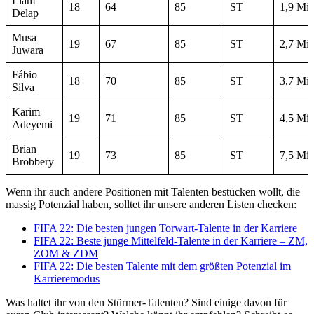
Liam
18
64
85
ST
1,9 Mio
Delap
Musa
19
67
85
ST
2,7 Mio
Juwara
Fábio
18
70
85
ST
3,7 Mio
Silva
Karim
19
71
85
ST
4,5 Mio
Adeyemi
Brian
19
73
85
ST
7,5 Mio
Brobbery
Wenn ihr auch andere Positionen mit Talenten bestücken wollt, die
massig Potenzial haben, solltet ihr unsere anderen Listen checken:
FIFA 22: Die besten jungen Torwart-Talente in der Karriere
FIFA 22: Beste junge Mittelfeld-Talente in der Karriere – ZM,
ZOM & ZDM
FIFA 22: Die besten Talente mit dem größten Potenzial im
Karrieremodus
Was haltet ihr von den Stürmer-Talenten? Sind einige davon für