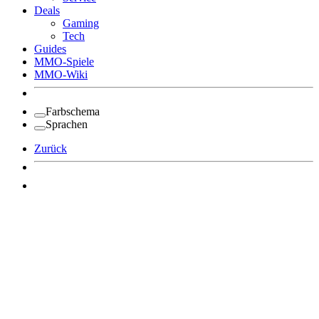
Deals
Gaming
Tech
Guides
MMO-Spiele
MMO-Wiki
Farbschema
Sprachen
Zurück
Angemeldet bleiben