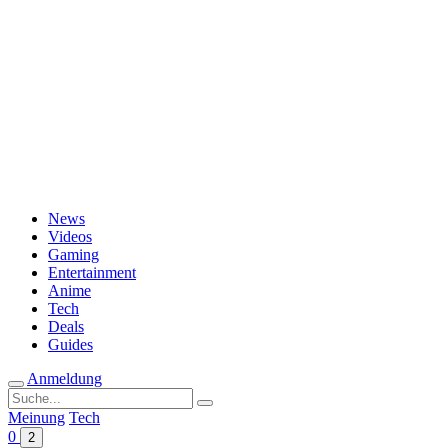
Passwort vergessen?
News
Videos
Gaming
Entertainment
Anime
Tech
Deals
Guides
Anmeldung
Suche
nach:
Meinung
Tech
0
2