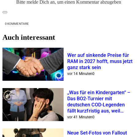
Bitte melde Dich an, um einen Kommentar abzugeben
0
KOMMENTARE
Auch interessant
Wer auf sinkende Preise für
RAM in 2027 hofft, muss jetzt
ganz stark sein
vor 14 Minuten
0
„Was für ein Kindergarten“ –
Das BO2-Turnier mit
deutschen COD-Legenden
fällt kurzfristig aus, weil
Twitch-Streamer sich nicht
vor 41 Minuten
0
zusammenreißen können
Neue Set-Fotos von Fallout