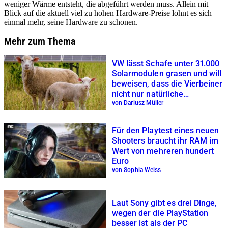
weniger Wärme entsteht, die abgeführt werden muss. Allein mit
Blick auf die aktuell viel zu hohen Hardware-Preise lohnt es sich
einmal mehr, seine Hardware zu schonen.
Mehr zum Thema
VW lässt Schafe unter 31.000
Solarmodulen grasen und will
beweisen, dass die Vierbeiner
nicht nur natürliche
Rasenmäher sind
von Dariusz Müller
Für den Playtest eines neuen
Shooters braucht ihr RAM im
Wert von mehreren hundert
Euro
von Sophia Weiss
Laut Sony gibt es drei Dinge,
wegen der die PlayStation
besser ist als der PC