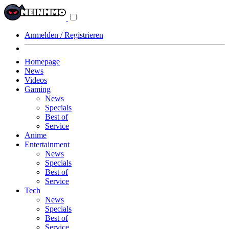
Navigationsmenü
aus-/einklappen
Anmelden / Registrieren
Homepage
News
Videos
Gaming
News
Specials
Best of
Service
Anime
Entertainment
News
Specials
Best of
Service
Tech
News
Specials
Best of
Service