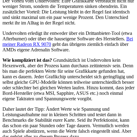
Der Vorteil vom Undervolten: Eure Grafikkarte verbraucht nicht nur
weniger Strom, sondern die Temperaturen sinken obendrein. Ein
zusätzlicher Vorteil: Die Leistung bleibt in der Regel fast identisch
und sinkt maximal um ein paar wenige Prozent. Den Unterschied
merkt ihr im Alltag in der Regel nicht.
Undervolten erledigt ihr entweder über ein Drittanbieter-Tool (etwa
Afterburner) oder über die hauseigene Software des Herstellers.
Bei
meiner Radeon RX 9070
geht das übrigens ziemlich einfach über
AMDs eigene Adrenalin Software.
Wie kompliziert ist das?
Grundsätzlich ist Undervolten kein
Hexenwerk, aber der Prozess kann durchaus zeitintensiv sein. Denn
bis man die perfekten Werte für seine Grafikkarte gefunden hat,
kann es dauern. Jeder Grafikchip unterscheidet sich geringfügig und
selbst gleiche GPU-Modelle können teilweise unterschiedlich besser
oder schlechter bei gleichen Werten laufen. Hinzu kommt, dass jeder
Bord-Hersteller (etwa MSI, Sapphire, ASUS etc.) noch einmal
eigene Taktraten und Spannungswerte vorgibt.
Daher lautet der Tipp: Ändert Werte wie Spannung und
Leistungsaufnahme nur in kleinen Schritten und testet dann in
Benchmarks die Stabilität eurer Karte. Seid ihr Perfektionist, kann
das schon ein paar Stunden oder Tage dauern. Vermutlich werden
auch Spiele abstürzen, wenn die Werte falsch eingestellt sind. Aber
das gehört alles zu diesem Prozess dazu.