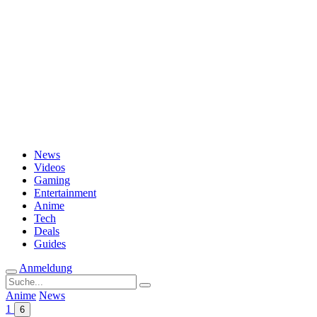
Passwort vergessen?
News
Videos
Gaming
Entertainment
Anime
Tech
Deals
Guides
Anmeldung
Suche
nach:
Anime
News
1
6