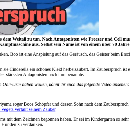
dem Weltall zu tun. Nach Antagonisten wie Freezer und Cell muss
ampfmaschine aus. Selbst sein Name ist von einem über 70 Jahre a
ken, Boo ist eine Anspielung auf das Geräusch, das Geister beim Ersc
m sie Cinderella ein schönes Kleid herbeizaubert. Im Zauberspruch ist 
der stärksten Antagonisten nach ihm benannte.
en Ohrwurm haben wollen, könnt ihr euch das folgende Video ansehen:
riyama sogar Boos Schöpfer und dessen Sohn nach dem Zauberspruch ben
Vegeta verfällt seinem Zauber
.
ms mit dem Zeichnen begonnen haben. Er sei im Kindergarten so sehr v
n Hunden zu verdanken.