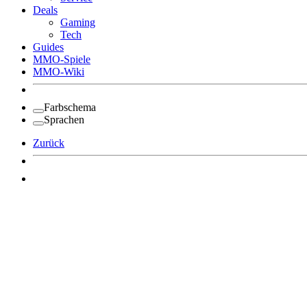
Deals
Gaming
Tech
Guides
MMO-Spiele
MMO-Wiki
Farbschema
Sprachen
Zurück
Angemeldet bleiben