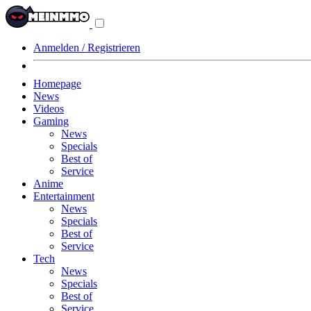
Navigationsmenü
aus-/einklappen
Anmelden / Registrieren
Homepage
News
Videos
Gaming
News
Specials
Best of
Service
Anime
Entertainment
News
Specials
Best of
Service
Tech
News
Specials
Best of
Service