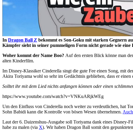
In
Dragon Ball Z
bekommt es Son-Goku mit starken Gegnern aus 
Kämpfer sieht in seiner pummeligen Form nicht gerade wie eine K
Woher kommt der Name Boo?
Auf den ersten Blick könne man den
alten Kinderfilm.
Im Disney-Klassiker Cinderella singt die gute Fee einen Song, mit de
Akira Toriyama wohl so sehr im Gedächtnis geblieben, dass er einen 
Solltet ihr mit dem Lied nichts anfangen können oder einen schlimm
https://www.youtube.com/watch?v=VNKuARjkWEg
Um den Einfluss von Cinderella noch weiter zu verdeutlichen, hat To
Sohn Babidi kann die Kontrolle von bösen Wesen übernehmen.
Auch 
Laut der 6. Daizenshuu-Ausgabe soll Toriyama dank eines Disney-Fil
habe zu malen (via
X
). Wir haben Dragon Ball somit den gepunktete