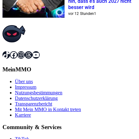
hin, dass es auch 2027 nicht
besser wird
vor 12 Stunden
1
TikTok
Facebook
Instagram
Threads
YouTube
MeinMMO
Über uns
Impressum
Nutzungsbestimmungen
Datenschutzerklärung
Transparenzbericht
Mit Mein MMO in Kontakt treten
Karriere
Community & Services
TikTok