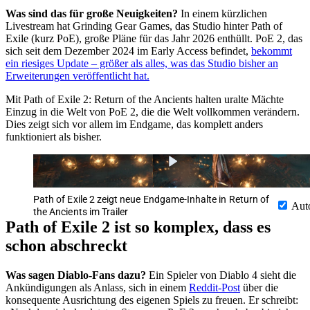
Was sind das für große Neuigkeiten?
In einem kürzlichen
Livestream hat Grinding Gear Games, das Studio hinter Path of
Exile (kurz PoE), große Pläne für das Jahr 2026 enthüllt. PoE 2, das
sich seit dem Dezember 2024 im Early Access befindet,
bekommt
ein riesiges Update – größer als alles, was das Studio bisher an
Erweiterungen veröffentlicht hat.
Mit Path of Exile 2: Return of the Ancients halten uralte Mächte
Einzug in die Welt von PoE 2, die die Welt vollkommen verändern.
Dies zeigt sich vor allem im Endgame, das komplett anders
funktioniert als bisher.
Path of Exile 2 zeigt neue Endgame-Inhalte in Return of
Aut
the Ancients im Trailer
Path of Exile 2 ist so komplex, dass es
schon abschreckt
Was sagen Diablo-Fans dazu?
Ein Spieler von Diablo 4 sieht die
Ankündigungen als Anlass, sich in einem
Reddit-Post
über die
konsequente Ausrichtung des eigenen Spiels zu freuen. Er schreibt: