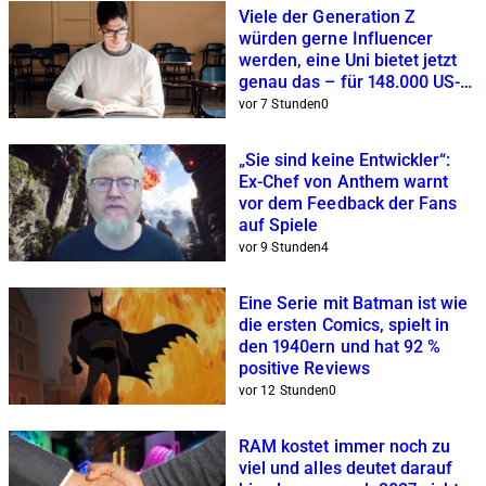
Viele der Generation Z
würden gerne Influencer
werden, eine Uni bietet jetzt
genau das – für 148.000 US-
Dollar
vor 7 Stunden
0
„Sie sind keine Entwickler“:
Ex-Chef von Anthem warnt
vor dem Feedback der Fans
auf Spiele
vor 9 Stunden
4
Eine Serie mit Batman ist wie
die ersten Comics, spielt in
den 1940ern und hat 92 %
positive Reviews
vor 12 Stunden
0
RAM kostet immer noch zu
viel und alles deutet darauf