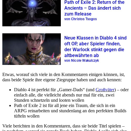
Path of Exile 2: Return of the
Ancients – Das ändert sich
zum Release
von Christos Tsogos
Neue Klassen in Diablo 4 sind
oft OP, aber Spieler finden,
der Warlock stinkt gegen die
altbewährten ab
von Nicole Wakulczyk
Etwas, worauf sich viele in den Kommentaren einigen können, ist,
dass beide Spiele ihre eigene Ziegruppe haben und auch kennen:
Diablo 4 ist perfekt für „Gamer-Dads“ (und
Großväter
) – oder
einfach alle, die vielleicht abends nur mal für ein, zwei
Stunden schnetzeln und looten wollen
Path of Exile 2 ist für all jene ein Traum, die sich in ein
ARPG reinarbeiten und stundenlang an den perfekten Builds
tüfteln wollen
Viele berichten in den Kommentaren, dass sie beide Titel spielen –