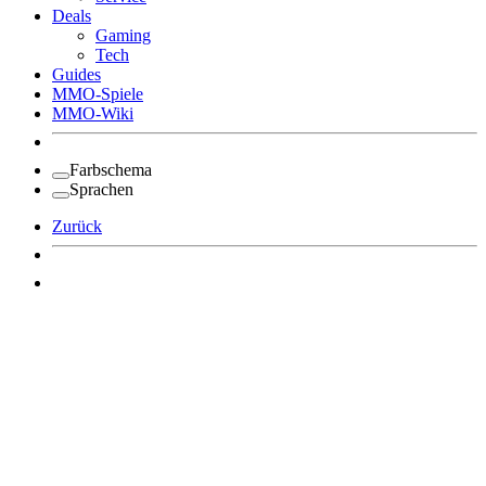
Deals
Gaming
Tech
Guides
MMO-Spiele
MMO-Wiki
Farbschema
Sprachen
Zurück
Angemeldet bleiben