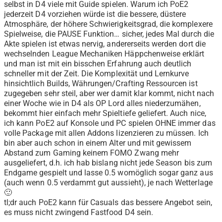
selbst in D4 viele mit Guide spielen. Warum ich PoE2
jederzeit D4 vorziehen würde ist die bessere, düstere
Atmosphäre, der höhere Schwierigkeitsgrad, die komplexere
Spielweise, die PAUSE Funktion… sicher, jedes Mal durch die
Akte spielen ist etwas nervig, andererseits werden dort die
wechselnden League Mechaniken Häppchenweise erklärt
und man ist mit ein bisschen Erfahrung auch deutlich
schneller mit der Zeit. Die Komplexität und Lernkurve
hinsichtlich Builds, Währungen/Crafting Ressourcen ist
zugegeben sehr steil, aber wer damit klar kommt, nicht nach
einer Woche wie in D4 als OP Lord alles niederzumähen,
bekommt hier einfach mehr Spieltiefe geliefert. Auch nice,
ich kann PoE2 auf Konsole und PC spielen OHNE immer das
volle Package mit allen Addons lizenzieren zu müssen. Ich
bin aber auch schon in einem Alter und mit gewissem
Abstand zum Gaming keinem FOMO Zwang mehr
ausgeliefert, d.h. ich hab bislang nicht jede Season bis zum
Endgame gespielt und lasse 0.5 womöglich sogar ganz aus
(auch wenn 0.5 verdammt gut aussieht), je nach Wetterlage
🙂
tl;dr auch PoE2 kann für Casuals das bessere Angebot sein,
es muss nicht zwingend Fastfood D4 sein.