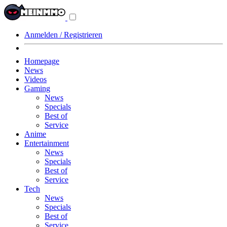
Navigationsmenü
aus-/einklappen
Anmelden / Registrieren
Homepage
News
Videos
Gaming
News
Specials
Best of
Service
Anime
Entertainment
News
Specials
Best of
Service
Tech
News
Specials
Best of
Service