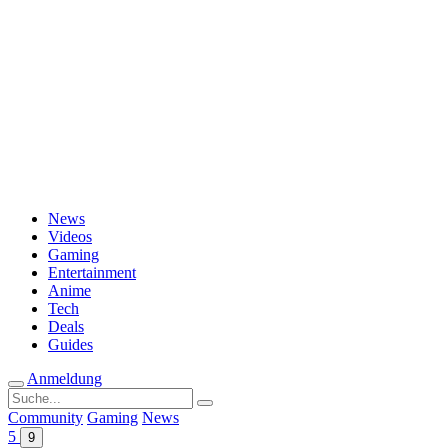
Passwort vergessen?
News
Videos
Gaming
Entertainment
Anime
Tech
Deals
Guides
Anmeldung
Suche
nach:
Community
Gaming
News
5
9