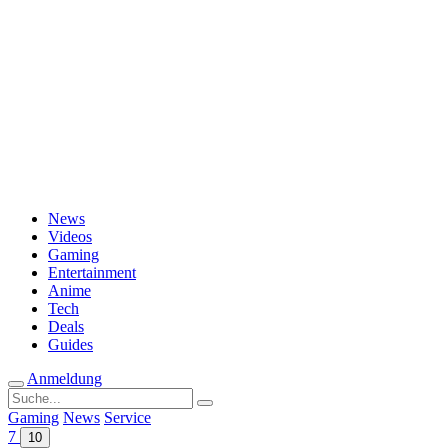
Passwort vergessen?
News
Videos
Gaming
Entertainment
Anime
Tech
Deals
Guides
Anmeldung
Suche
nach:
Gaming
News
Service
7
10