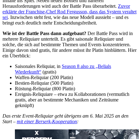
Inhalte ins Spiel. Neben neuen Bossen und härteren
Herausforderungen wird auch der Battle Pass überarbeitet.
Zuvor
erklärte der Franchise-Chef Rod Fergusson, dass das System veraltet
sei
. Inzwischen steht fest, wie das neue Modell aussieht – und es
bringt euch deutlich mehr Entscheidungsfreiheit.
Wie ist der Battle Pass dann aufgebaut?
Der Battle Pass wird in
mehrere Reliquiare unterteilt. Es gibt saisonale Reliquiare und
solche, die sich auf bestimmte Themen und Events konzentrieren.
Einige davon sind gratis, für andere müsst ihr Platin hinblättern. Hier
ein Überblick:
Saisonales Reliquiar, in
Season 8 also zu „Belials
Wiederkunft“
(gratis)
Waffen-Reliquiar (200 Platin)
Bestien-Reliquiar (500 Platin)
Rüstung-Reliquiar (800 Platin)
Ereignis-Reliquiare – etwa zu Kollaborationen (vermutlich
gratis, aber an bestimmte Mechaniken und Zeiträume
geknüpft)
Das erste Event-Reliquiar geht übrigens am 6. Mai 2025 an den
Start –
mit einer Berserk-Kooperation
: