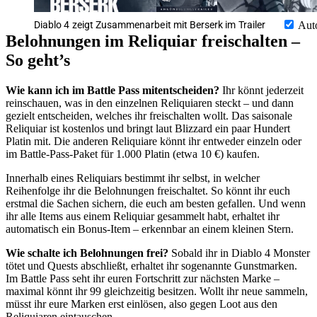
Diablo 4 zeigt Zusammenarbeit mit Berserk im Trailer
Aut
Belohnungen im Reliquiar freischalten –
So geht’s
Wie kann ich im Battle Pass mitentscheiden?
Ihr könnt jederzeit
reinschauen, was in den einzelnen Reliquiaren steckt – und dann
gezielt entscheiden, welches ihr freischalten wollt. Das saisonale
Reliquiar ist kostenlos und bringt laut Blizzard ein paar Hundert
Platin mit. Die anderen Reliquiare könnt ihr entweder einzeln oder
im Battle-Pass-Paket für 1.000 Platin (etwa 10 €) kaufen.
Innerhalb eines Reliquiars bestimmt ihr selbst, in welcher
Reihenfolge ihr die Belohnungen freischaltet. So könnt ihr euch
erstmal die Sachen sichern, die euch am besten gefallen. Und wenn
ihr alle Items aus einem Reliquiar gesammelt habt, erhaltet ihr
automatisch ein Bonus-Item – erkennbar an einem kleinen Stern.
Wie schalte ich Belohnungen frei?
Sobald ihr in Diablo 4 Monster
tötet und Quests abschließt, erhaltet ihr sogenannte Gunstmarken.
Im Battle Pass seht ihr euren Fortschritt zur nächsten Marke –
maximal könnt ihr 99 gleichzeitig besitzen. Wollt ihr neue sammeln,
müsst ihr eure Marken erst einlösen, also gegen Loot aus den
Reliquiaren eintauschen.