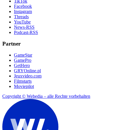
TikTok
Facebook
Instagram
Threads
YouTube
News-RSS
Podcast-RSS
Partner
GameStar
GamePro
GetHero
GRYOnline.pl
Jeuxvideo.com
Filmstarts
Moviepilot
Copyright © Webedia – alle Rechte vorbehalten