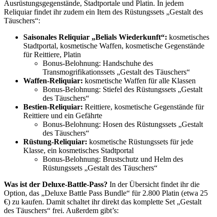
Ausrüstungsgegenstände, Stadtportale und Platin. In jedem
Reliquiar findet ihr zudem ein Item des Rüstungssets „Gestalt des
Täuschers“:
Saisonales Reliquiar „Belials Wiederkunft“:
kosmetisches
Stadtportal, kosmetische Waffen, kosmetische Gegenstände
für Reittiere, Platin
Bonus-Belohnung: Handschuhe des
Transmogrifikationssets „Gestalt des Täuschers“
Waffen-Reliquiar:
kosmetische Waffen für alle Klassen
Bonus-Belohnung: Stiefel des Rüstungssets „Gestalt
des Täuschers“
Bestien-Reliquiar:
Reittiere, kosmetische Gegenstände für
Reittiere und ein Gefährte
Bonus-Belohnung: Hosen des Rüstungssets „Gestalt
des Täuschers“
Rüstung-Reliquiar:
kosmetische Rüstungssets für jede
Klasse, ein kosmetisches Stadtportal
Bonus-Belohnung: Brustschutz und Helm des
Rüstungssets „Gestalt des Täuschers“
Was ist der Deluxe-Battle-Pass?
In der Übersicht findet ihr die
Option, das „Deluxe Battle Pass Bundle“ für 2.800 Platin (etwa 25
€) zu kaufen. Damit schaltet ihr direkt das komplette Set „Gestalt
des Täuschers“ frei. Außerdem gibt’s: