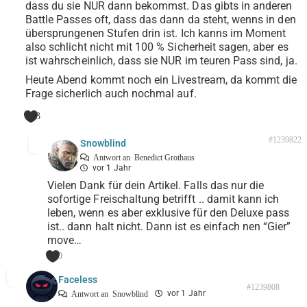
dass du sie NUR dann bekommst. Das gibts in anderen
Battle Passes oft, dass das dann da steht, wenns in den
übersprungenen Stufen drin ist. Ich kanns im Moment
also schlicht nicht mit 100 % Sicherheit sagen, aber es
ist wahrscheinlich, dass sie NUR im teuren Pass sind, ja.
Heute Abend kommt noch ein Livestream, da kommt die
Frage sicherlich auch nochmal auf.
3
#1239822
Snowblind
Antwort an
Benedict Grothaus
vor 1 Jahr
Vielen Dank für dein Artikel. Falls das nur die
sofortige Freischaltung betrifft .. damit kann ich
leben, wenn es aber exklusive für den Deluxe pass
ist.. dann halt nicht. Dann ist es einfach nen “Gier”
move…
0
Faceless
#1239808
vor 1 Jahr
Antwort an
Snowblind