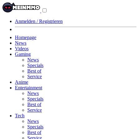
Navigationsmenü
aus-/einklappen
Anmelden / Registrieren
Homepage
News
Videos
Gaming
News
Specials
Best of
Service
Anime
Entertainment
News
Specials
Best of
Service
Tech
News
Specials
Best of
Service