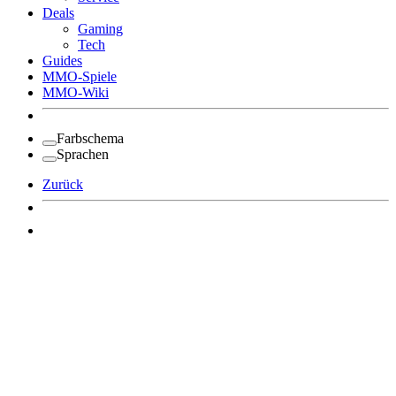
Deals
Gaming
Tech
Guides
MMO-Spiele
MMO-Wiki
Farbschema
Sprachen
Zurück
Angemeldet bleiben