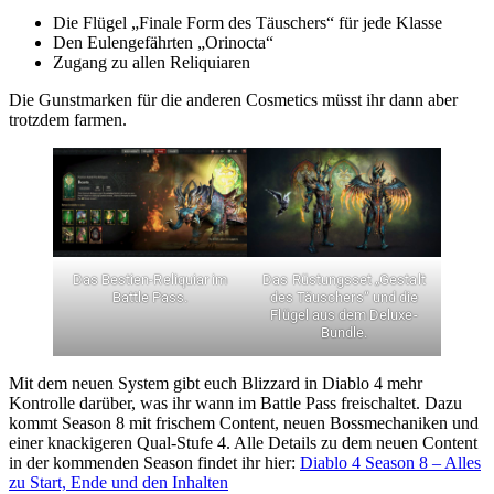
Die Flügel „Finale Form des Täuschers“ für jede Klasse
Den Eulengefährten „Orinocta“
Zugang zu allen Reliquiaren
Die Gunstmarken für die anderen Cosmetics müsst ihr dann aber
trotzdem farmen.
Das Bestien-Reliquiar im
Das Rüstungsset „Gestalt
Battle Pass.
des Täuschers“ und die
Flügel aus dem Deluxe-
Bundle.
Mit dem neuen System gibt euch Blizzard in Diablo 4 mehr
Kontrolle darüber, was ihr wann im Battle Pass freischaltet. Dazu
kommt Season 8 mit frischem Content, neuen Bossmechaniken und
einer knackigeren Qual-Stufe 4. Alle Details zu dem neuen Content
in der kommenden Season findet ihr hier:
Diablo 4 Season 8 – Alles
zu Start, Ende und den Inhalten