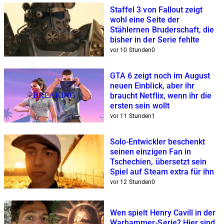
Staffel 3 von Fallout zeigt
wohl eine Seite der
Stählernen Bruderschaft, die
bisher in der Serie fehlte
vor 10 Stunden
0
GTA 6 zeigt noch im August
neuen Einblick, aber ihr
BREAKING
braucht Netflix, wenn ihr die
ersten sein wollt
vor 11 Stunden
1
Solo-Entwickler beschenkt
seinen einzigen Fan in
Tschechien, übersetzt sein
Spiel auf Steam extra für ihn
vor 12 Stunden
0
Wen spielt Henry Cavill in der
Warhammer-Serie? Hier sind