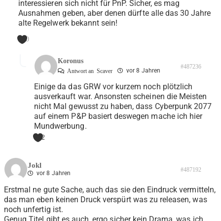
interessieren sich nicht für PnP. Sicher, es mag
Ausnahmen geben, aber denen dürfte alle das 30 Jahre
alte Regelwerk bekannt sein!
0
Koronus
#487236
vor 8 Jahren
Antwort an
Scaver
Einige da das GRW vor kurzem noch plötzlich
ausverkauft war. Ansonsten scheinen die Meisten
nicht Mal gewusst zu haben, dass Cyberpunk 2077
auf einem P&P basiert deswegen mache ich hier
Mundwerbung.
2
Jokl
#487192
vor 8 Jahren
Erstmal ne gute Sache, auch das sie den Eindruck vermitteln,
das man eben keinen Druck verspürt was zu releasen, was
noch unfertig ist.
Genug Titel gibt es auch, ergo sicher kein Drama, was ich