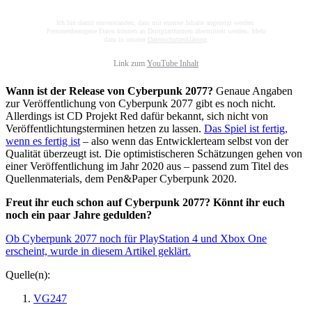
Ich bin damit einverstanden, dass mir externe Inhalte angezeigt werden.
Personenbezogene Daten können an Drittplattformen übermittelt werden. Mehr
dazu in unserer
Datenschutzerklärung
.
Link zum
YouTube Inhalt
Wann ist der Release von Cyberpunk 2077?
Genaue Angaben
zur Veröffentlichung von Cyberpunk 2077 gibt es noch nicht.
Allerdings ist CD Projekt Red dafür bekannt, sich nicht von
Veröffentlichtungsterminen hetzen zu lassen.
Das Spiel ist fertig,
wenn es fertig ist
– also wenn das Entwicklerteam selbst von der
Qualität überzeugt ist. Die optimistischeren Schätzungen gehen von
einer Veröffentlichung im Jahr 2020 aus – passend zum Titel des
Quellenmaterials, dem Pen&Paper Cyberpunk 2020.
Freut ihr euch schon auf Cyberpunk 2077? Könnt ihr euch
noch ein paar Jahre gedulden?
Ob Cyberpunk 2077 noch für PlayStation 4 und Xbox One
erscheint, wurde in diesem Artikel geklärt.
Quelle(n):
VG247