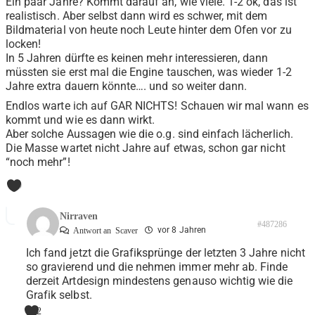
Ein paar Jahre? Kommt darauf an, wie viele. 1-2 ok, das ist
realistisch. Aber selbst dann wird es schwer, mit dem
Bildmaterial von heute noch Leute hinter dem Ofen vor zu
locken!
In 5 Jahren dürfte es keinen mehr interessieren, dann
müssten sie erst mal die Engine tauschen, was wieder 1-2
Jahre extra dauern könnte…. und so weiter dann.
Endlos warte ich auf GAR NICHTS! Schauen wir mal wann es
kommt und wie es dann wirkt.
Aber solche Aussagen wie die o.g. sind einfach lächerlich.
Die Masse wartet nicht Jahre auf etwas, schon gar nicht
“noch mehr”!
0
Nirraven
#487286
vor 8 Jahren
Antwort an
Scaver
Ich fand jetzt die Grafiksprünge der letzten 3 Jahre nicht
so gravierend und die nehmen immer mehr ab. Finde
derzeit Artdesign mindestens genauso wichtig wie die
Grafik selbst.
2