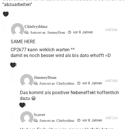
“abzuarbeiten”
1
Chiefryddmz
#487040
vor 8 Jahren
Antwort an
JimmeyDean
SAME HERE
CP2k77 kann wirklich warten ^^
damit es noch besser wird als bis dato erhofft =D
2
JimmeyDean
#487049
vor 8 Jahren
Antwort an
Chiefryddmz
Das kommt als positiver Nebeneffekt hoffentlich
dazu 😀
1
Scaver
#487234
vor 8 Jahren
Antwort an
Chiefryddmz