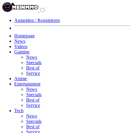
Navigationsmenü
aus-/einklappen
Anmelden / Registrieren
Homepage
News
Videos
Gaming
News
Specials
Best of
Service
Anime
Entertainment
News
Specials
Best of
Service
Tech
News
Specials
Best of
Service