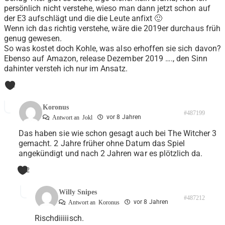
persönlich nicht verstehe, wieso man dann jetzt schon auf
der E3 aufschlägt und die die Leute anfixt 🙂
Wenn ich das richtig verstehe, wäre die 2019er durchaus früh
genug gewesen.
So was kostet doch Kohle, was also erhoffen sie sich davon?
Ebenso auf Amazon, release Dezember 2019 …., den Sinn
dahinter versteh ich nur im Ansatz.
1
Koronus
#487199
vor 8 Jahren
Antwort an
Jokl
Das haben sie wie schon gesagt auch bei The Witcher 3
gemacht. 2 Jahre früher ohne Datum das Spiel
angekündigt und nach 2 Jahren war es plötzlich da.
2
Willy Snipes
#487212
vor 8 Jahren
Antwort an
Koronus
Rischdiiiiisch.