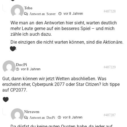
Tebo
#487328
vor 8 Jahren
Antwort an
Scaver
Wie man an den Antworten hier sieht, warten deutlich
mehr Leute gerne auf ein besseres Spiel – und mich
zähle ich auch dazu.
Die einzigen die nicht warten können, sind die Aktionäre.
1
DocPi
#487229
vor 8 Jahren
Gut, dann können wir jetzt Wetten abschließen. Was
erscheint eher, Cyberpunk 2077 oder Star Citizen? Ich tippe
auf CP2077.
0
Nirraven
#487287
vor 8 Jahren
Antwort an
DocPi
Da dürfst du keine guten Quoten habe, da jeder auf