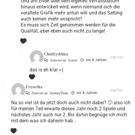
Und am Ende über sein eigenes Verfallsdatum
hinaus entwickelt wird, wenn niemand sich die
veraltete Grafik mehr antun will und das Setting
auch keinen mehr anspricht?
Es muss sich Zeit genommen werden für die
Qualität, aber eben auch nicht zu lange!
1
Chiefryddmz
#487459
vor 8 Jahren
Antwort an
Scaver
das is eh klar =)
0
Frystrike
#487041
vor 8 Jahren
Antwort an
JimmeyDean
Na so viel ist da jetzt doch auch nicht dabei? 🙂 also ich
für meinen Teil erwarte dieses Jahr noch 2 Spiele und
nächstes Jahr auch nur 2. Bis dahin begnüge ich mich
mit dem was ich daheim hab…
0