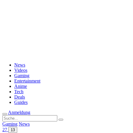
Passwort vergessen?
News
Videos
Gaming
Entertainment
Anime
Tech
Deals
Guides
Anmeldung
Suche
nach:
Gaming
News
27
13