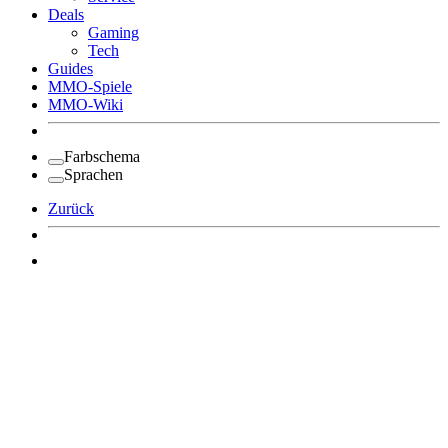
Deals
Gaming
Tech
Guides
MMO-Spiele
MMO-Wiki
Farbschema
Sprachen
Zurück
Angemeldet bleiben