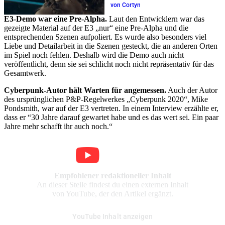
von Cortyn
E3-Demo war eine Pre-Alpha.
Laut den Entwicklern war das
gezeigte Material auf der E3 „nur“ eine Pre-Alpha und die
entsprechenden Szenen aufpoliert. Es wurde also besonders viel
Liebe und Detailarbeit in die Szenen gesteckt, die an anderen Orten
im Spiel noch fehlen. Deshalb wird die Demo auch nicht
veröffentlicht, denn sie sei schlicht noch nicht repräsentativ für das
Gesamtwerk.
Cyberpunk-Autor hält Warten für angemessen.
Auch der Autor
des ursprünglichen P&P-Regelwerkes „Cyberpunk 2020“, Mike
Pondsmith, war auf der E3 vertreten. In einem Interview erzählte er,
dass er “30 Jahre darauf gewartet habe und es das wert sei. Ein paar
Jahre mehr schafft ihr auch noch.“
Empfohlener redaktioneller Inhalt
An dieser Stelle findest du einen externen Inhalt
von YouTube, der den Artikel ergänzt.
YouTube Inhalt anzeigen