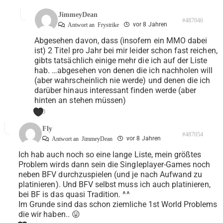
JimmeyDean
#487046
vor 8 Jahren
Antwort an
Frystrike
Abgesehen davon, dass (insofern ein MMO dabei
ist) 2 Titel pro Jahr bei mir leider schon fast reichen,
gibts tatsächlich einige mehr die ich auf der Liste
hab. …abgesehen von denen die ich nachholen will
(aber wahrscheinlich nie werde) und denen die ich
darüber hinaus interessant finden werde (aber
hinten an stehen müssen)
0
Fly
#487054
vor 8 Jahren
Antwort an
JimmeyDean
Ich hab auch noch so eine lange Liste, mein größtes
Problem wirds dann sein die Singleplayer-Games noch
neben BFV durchzuspielen (und je nach Aufwand zu
platinieren). Und BFV selbst muss ich auch platinieren,
bei BF is das quasi Tradition. ^^
Im Grunde sind das schon ziemliche 1st World Problems
die wir haben.. 😛