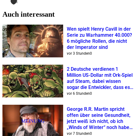
1
Auch interessant
Wen spielt Henry Cavill in der
Serie zu Warhammer 40.000?
6 mögliche Rollen, die nicht
der Imperator sind
vor 3 Stunden
0
2 Deutsche verdienen 1
Million US-Dollar mit Ork-Spiel
auf Steam, dabei wissen
sogar die Entwickler, dass es
verdammt hässlich ist
vor 6 Stunden
0
George R.R. Martin spricht
offen über seine Gesundheit,
MEINUNG
jetzt weiß ich nicht, ob ich
„Winds of Winter“ noch haben
will
vor 7 Stunden
0