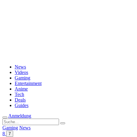
Passwort vergessen?
News
Videos
Gaming
Entertainment
Anime
Tech
Deals
Guides
Anmeldung
Suche
nach:
Gaming
News
8
7