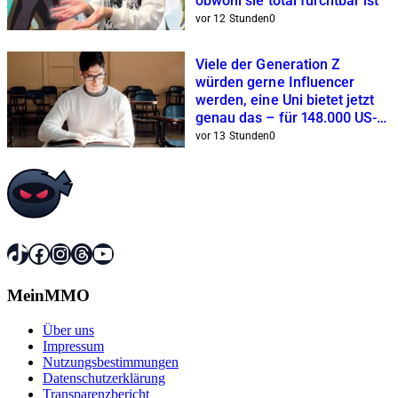
obwohl sie total furchtbar ist
vor 12 Stunden
0
Viele der Generation Z
würden gerne Influencer
werden, eine Uni bietet jetzt
genau das – für 148.000 US-
Dollar
vor 13 Stunden
0
TikTok
Facebook
Instagram
Threads
YouTube
MeinMMO
Über uns
Impressum
Nutzungsbestimmungen
Datenschutzerklärung
Transparenzbericht