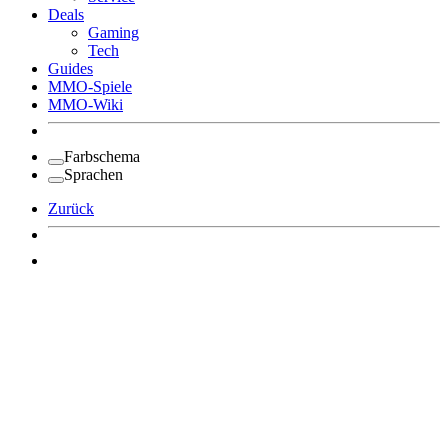
Deals
Gaming
Tech
Guides
MMO-Spiele
MMO-Wiki
Farbschema
Sprachen
Zurück
Angemeldet bleiben