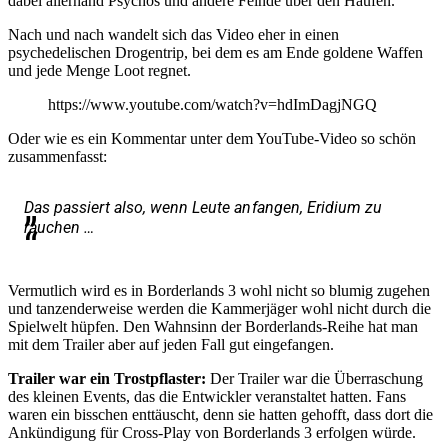
dabei allerhand Psychos und andere Feinde über den Haufen.
Nach und nach wandelt sich das Video eher in einen
psychedelischen Drogentrip, bei dem es am Ende goldene Waffen
und jede Menge Loot regnet.
https://www.youtube.com/watch?v=hdImDagjNGQ
Oder wie es ein Kommentar unter dem YouTube-Video so schön
zusammenfasst:
Das passiert also, wenn Leute anfangen, Eridium zu
rauchen …
Vermutlich wird es in Borderlands 3 wohl nicht so blumig zugehen
und tanzenderweise werden die Kammerjäger wohl nicht durch die
Spielwelt hüpfen. Den Wahnsinn der Borderlands-Reihe hat man
mit dem Trailer aber auf jeden Fall gut eingefangen.
Trailer war ein Trostpflaster:
Der Trailer war die Überraschung
des kleinen Events, das die Entwickler veranstaltet hatten. Fans
waren ein bisschen enttäuscht, denn sie hatten gehofft, dass dort die
Ankündigung für Cross-Play von Borderlands 3 erfolgen würde.