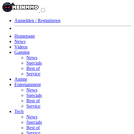
Navigationsmenü
aus-/einklappen
Anmelden / Registrieren
Homepage
News
Videos
Gaming
News
Specials
Best of
Service
Anime
Entertainment
News
Specials
Best of
Service
Tech
News
Specials
Best of
Service