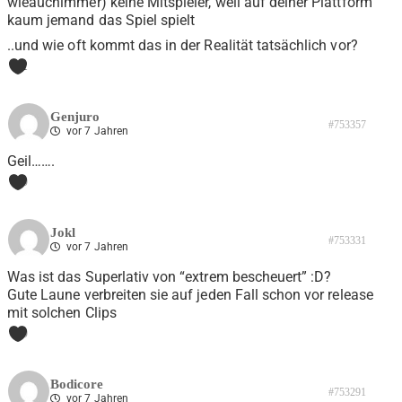
wieauchimmer) keine Mitspieler, weil auf deiner Plattform
kaum jemand das Spiel spielt
..und wie oft kommt das in der Realität tatsächlich vor?
1
Genjuro
#753357
vor 7 Jahren
Geil…….
0
Jokl
#753331
vor 7 Jahren
Was ist das Superlativ von “extrem bescheuert” :D?
Gute Laune verbreiten sie auf jeden Fall schon vor release
mit solchen Clips
0
Bodicore
#753291
vor 7 Jahren