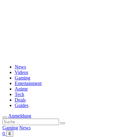
Passwort vergessen?
News
Videos
Gaming
Entertainment
Anime
Tech
Deals
Guides
Anmeldung
Suche
nach:
Gaming
News
0
6