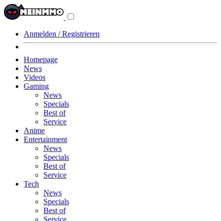
Navigationsmenü
aus-/einklappen
Anmelden / Registrieren
Homepage
News
Videos
Gaming
News
Specials
Best of
Service
Anime
Entertainment
News
Specials
Best of
Service
Tech
News
Specials
Best of
Service