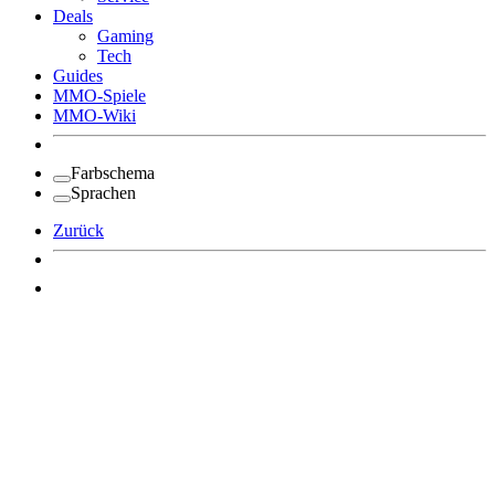
Deals
Gaming
Tech
Guides
MMO-Spiele
MMO-Wiki
Farbschema
Sprachen
Zurück
Angemeldet bleiben