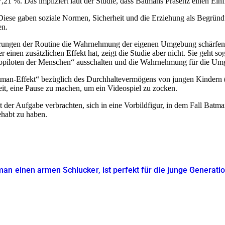
21 %. Das impliziert laut der Studie, dass Batmans Präsenz einen Einf
 Diese gaben soziale Normen, Sicherheit und die Erziehung als Begründ
en.
rungen der Routine die Wahrnehmung der eigenen Umgebung schärfen un
er einen zusätzlichen Effekt hat, zeigt die Studie aber nicht. Sie geht
opiloten der Menschen
ausschalten und die Wahrnehmung für die Um
man-Effekt
bezüglich des Durchhaltevermögens von jungen Kindern 
it, eine Pause zu machen, um ein Videospiel zu zocken.
 mit der Aufgabe verbrachten, sich in eine Vorbildfigur, in dem Fall B
ehabt zu haben.
an einen armen Schlucker, ist perfekt für die junge Generati