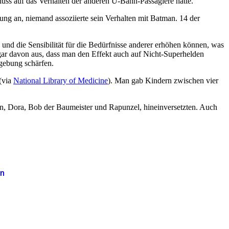
luss auf das Verhalten der anderen U-Bahn-Passagiere hatte.
ung an, niemand assoziierte sein Verhalten mit Batman. 14 der
d die Sensibilität für die Bedürfnisse anderer erhöhen können, was
 sogar davon aus, dass man den Effekt auch auf Nicht-Superhelden
gebung schärfen.
(via
National Library of Medicine
). Man gab Kindern zwischen vier
atman, Dora, Bob der Baumeister und Rapunzel, hineinversetzten. Auch
on