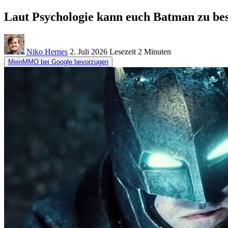
Laut Psychologie kann euch Batman zu b
Niko Hernes
2. Juli 2026
Lesezeit
2 Minuten
MeinMMO bei Google bevorzugen