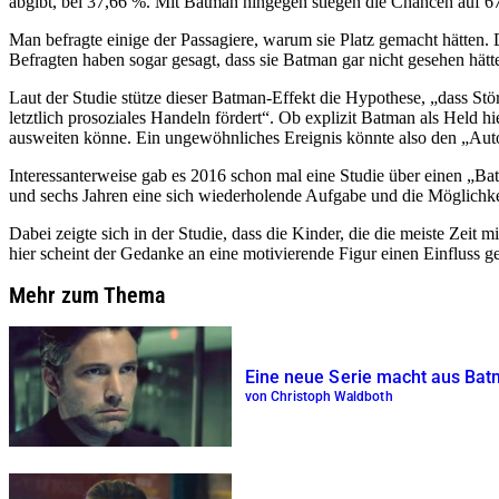
abgibt, bei 37,66 %. Mit Batman hingegen stiegen die Chancen auf 67,
Man befragte einige der Passagiere, warum sie Platz gemacht hätten.
Befragten haben sogar gesagt, dass sie Batman gar nicht gesehen hätt
Laut der Studie stütze dieser Batman-Effekt die Hypothese,
dass Stö
letztlich prosoziales Handeln fördert
. Ob explizit Batman als Held hi
ausweiten könne. Ein ungewöhnliches Ereignis könnte also den
Aut
Interessanterweise gab es 2016 schon mal eine Studie über einen
Bat
und sechs Jahren eine sich wiederholende Aufgabe und die Möglichke
Dabei zeigte sich in der Studie, dass die Kinder, die die meiste Zeit
hier scheint der Gedanke an eine motivierende Figur einen Einfluss g
Mehr zum Thema
Eine neue Serie macht aus Batm
von Christoph Waldboth