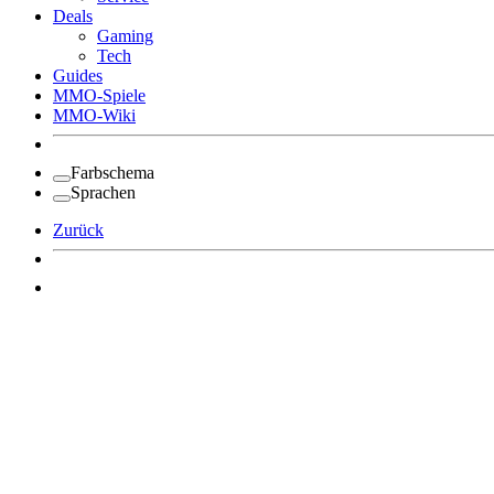
Deals
Gaming
Tech
Guides
MMO-Spiele
MMO-Wiki
Farbschema
Sprachen
Zurück
Angemeldet bleiben