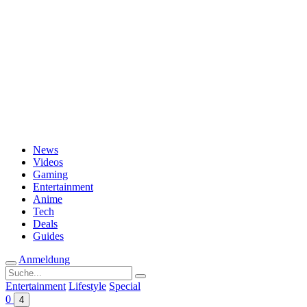
Passwort vergessen?
News
Videos
Gaming
Entertainment
Anime
Tech
Deals
Guides
Anmeldung
Suche
nach:
Entertainment
Lifestyle
Special
0
4