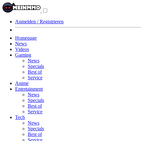
Navigationsmenü
aus-/einklappen
Anmelden / Registrieren
Homepage
News
Videos
Gaming
News
Specials
Best of
Service
Anime
Entertainment
News
Specials
Best of
Service
Tech
News
Specials
Best of
Service